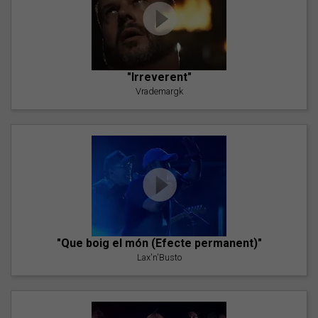
"Irreverent"
Vrademargk
"Que boig el món (Efecte permanent)"
Lax'n'Busto