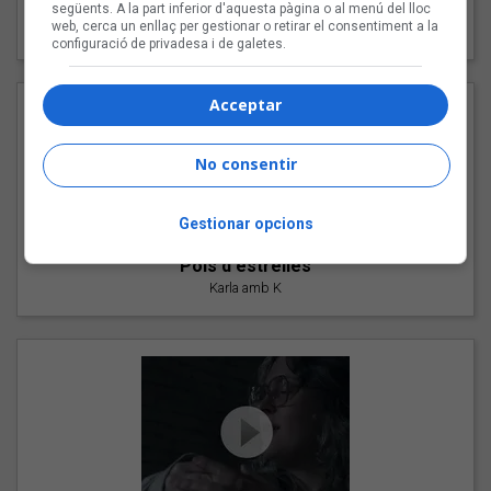
"Les cabres"
següents. A la part inferior d'aquesta pàgina o al menú del lloc
web, cerca un enllaç per gestionar o retirar el consentiment a la
94 Rules amb Compte
configuració de privadesa i de galetes.
Acceptar
No consentir
Gestionar opcions
"Pols d'estrelles"
Karla amb K