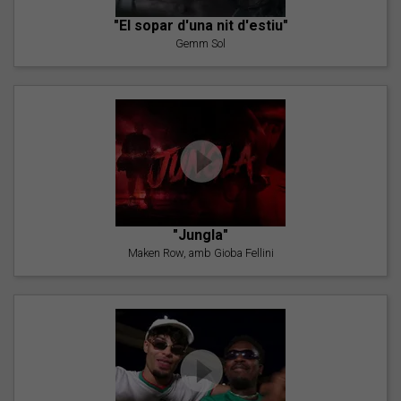
"El sopar d'una nit d'estiu"
Gemm Sol
"Jungla"
Maken Row, amb Gioba Fellini