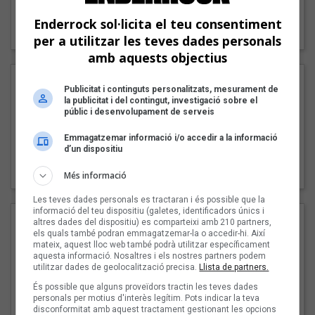
"Lo bueno y lo malo"
Enderrock sol·licita el teu consentiment
Carmen y María
per a utilitzar les teves dades personals
amb aquests objectius
Publicitat i continguts personalitzats, mesurament de
la publicitat i del contingut, investigació sobre el
públic i desenvolupament de serveis
Emmagatzemar informació i/o accedir a la informació
d’un dispositiu
"Posidònia"
Pep Álvarez amb Joan Muntaner (Xanguito)
Més informació
Les teves dades personals es tractaran i és possible que la
informació del teu dispositiu (galetes, identificadors únics i
altres dades del dispositiu) es comparteixi amb 210 partners,
els quals també podran emmagatzemar-la o accedir-hi. Així
mateix, aquest lloc web també podrà utilitzar específicament
aquesta informació. Nosaltres i els nostres partners podem
utilitzar dades de geolocalització precisa.
Llista de partners.
És possible que alguns proveïdors tractin les teves dades
personals per motius d'interès legítim. Pots indicar la teva
disconformitat amb aquest tractament gestionant les opcions