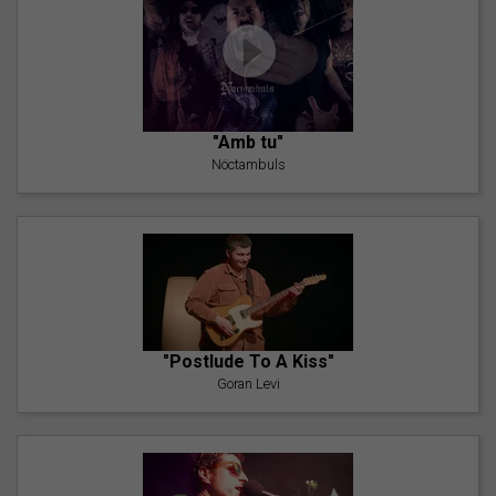
"Amb tu"
Nöctambuls
"Postlude To A Kiss"
Goran Levi