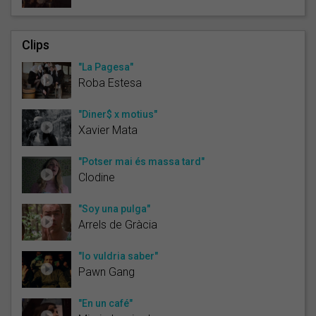
Clips
"La Pagesa"
Roba Estesa
"Diner$ x motius"
Xavier Mata
"Potser mai és massa tard"
Clodine
"Soy una pulga"
Arrels de Gràcia
"Io vuldria saber"
Pawn Gang
"En un café"