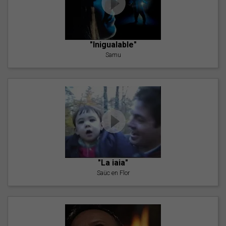
"Inigualable"
Samu
"La iaia"
Saüc en Flor