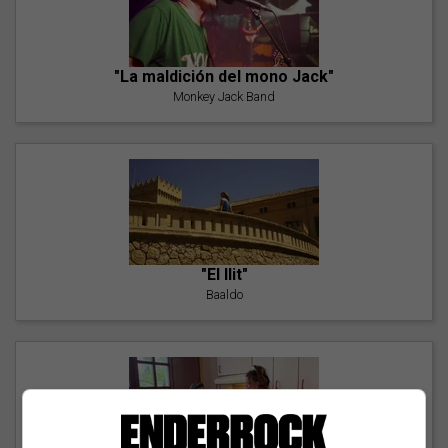
"La maldición del mono Jack"
Monkey Jack Band
"El llit"
Baaldo