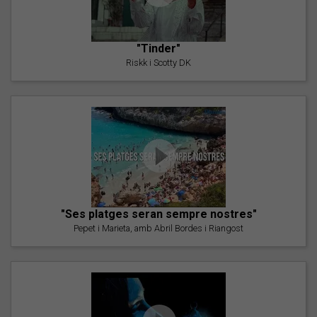
"Tinder"
Riskk i Scotty DK
"Ses platges seran sempre nostres"
Pepet i Marieta, amb Abril Bordes i Riangost