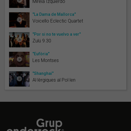
Mireia Izquierdo
"La Dama de Mallorca"
Voicello Eclectic Quartet
"Por si no te vuelvo a ver"
Zulú 9.30
"Eufòria"
Les Montses
"Shanghai"
Al·lèrgiques al Pol·len