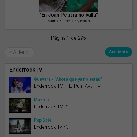
"En Joan Petit ja no balla"
Naim SK amb Kelly Isaiah
Pàgina 1 de 295
< Anterior
Següent >
EnderrockTV
Guevara - “Ahora que ya no estás”
Enderrock TV — El Punt Avui TV
Mazoni
Enderrock TV 21
Pep Sala
Enderrock Tv 43