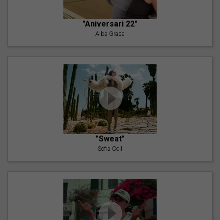
"Aniversari 22"
Alba Grasa
"Sweat"
Sofia Coll