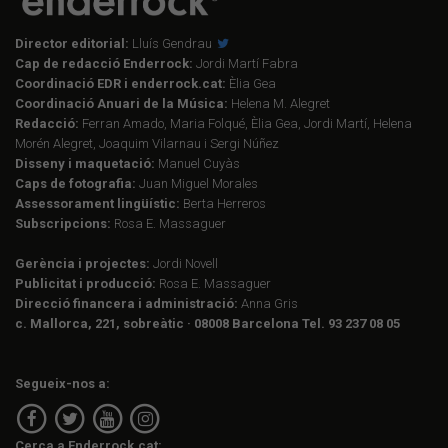
Director editorial:
Lluís Gendrau
Cap de redacció Enderrock:
Jordi Martí Fabra
Coordinació EDR i enderrock.cat:
Èlia Gea
Coordinació Anuari de la Música:
Helena M. Alegret
Redacció:
Ferran Amado, Maria Folqué, Èlia Gea, Jordi Martí, Helena
Morén Alegret, Joaquim Vilarnau i Sergi Núñez
Disseny i maquetació:
Manuel Cuyàs
Caps de fotografia:
Juan Miguel Morales
Assessorament lingüístic:
Berta Herreros
Subscripcions:
Rosa E. Massaguer
Gerència i projectes:
Jordi Novell
Publicitat i producció:
Rosa E. Massaguer
Direcció financera i administració:
Anna Gris
c. Mallorca, 221, sobreàtic · 08008 Barcelona Tel. 93 237 08 05
Segueix-nos a:
Cerca a Enderrock.cat: