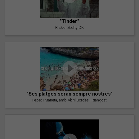
"Tinder"
Riskk i Scotty DK
"Ses platges seran sempre nostres"
Pepet i Marieta, amb Abril Bordes i Riangost