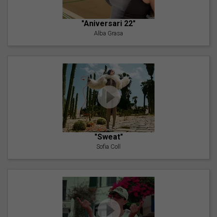
"Aniversari 22"
Alba Grasa
"Sweat"
Sofia Coll