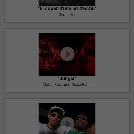
"El sopar d'una nit d'estiu"
Gemm Sol
"Jungla"
Maken Row, amb Gioba Fellini