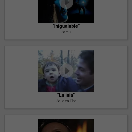
"Inigualable"
Samu
"La iaia"
Saüc en Flor