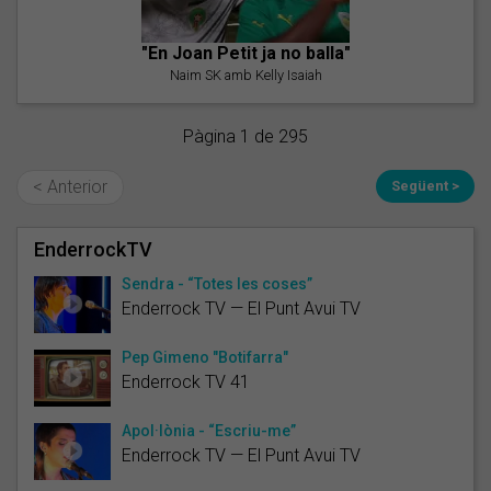
"En Joan Petit ja no balla"
Naim SK amb Kelly Isaiah
Pàgina 1 de 295
< Anterior
Següent >
EnderrockTV
Sendra - “Totes les coses”
Enderrock TV — El Punt Avui TV
Pep Gimeno "Botifarra"
Enderrock TV 41
Apol·lònia - “Escriu-me”
Enderrock TV — El Punt Avui TV