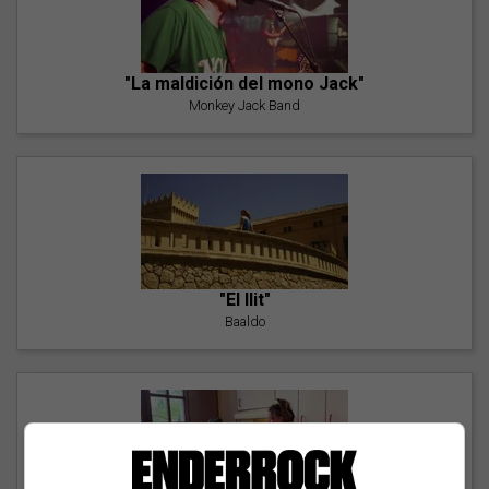
"La maldición del mono Jack"
Monkey Jack Band
"El llit"
Baaldo