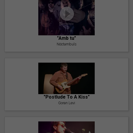
"Amb tu"
Nöctambuls
"Postlude To A Kiss"
Goran Levi