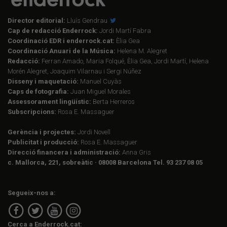
Director editorial:
Lluís Gendrau
Cap de redacció Enderrock:
Jordi Martí Fabra
Coordinació EDR i enderrock.cat:
Èlia Gea
Coordinació Anuari de la Música:
Helena M. Alegret
Redacció:
Ferran Amado, Maria Folqué, Èlia Gea, Jordi Martí, Helena
Morén Alegret, Joaquim Vilarnau i Sergi Núñez
Disseny i maquetació:
Manuel Cuyàs
Caps de fotografia:
Juan Miguel Morales
Assessorament lingüístic:
Berta Herreros
Subscripcions:
Rosa E. Massaguer
Gerència i projectes:
Jordi Novell
Publicitat i producció:
Rosa E. Massaguer
Direcció financera i administració:
Anna Gris
c. Mallorca, 221, sobreàtic · 08008 Barcelona Tel. 93 237 08 05
Segueix-nos a:
Cerca a Enderrock.cat: