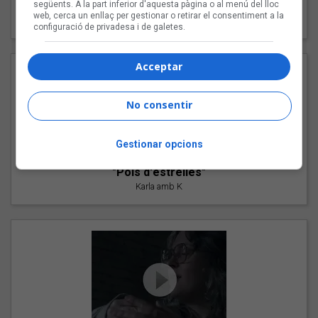
"Les cabres"
següents. A la part inferior d'aquesta pàgina o al menú del lloc
web, cerca un enllaç per gestionar o retirar el consentiment a la
94 Rules amb Compte
configuració de privadesa i de galetes.
Acceptar
No consentir
Gestionar opcions
"Pols d'estrelles"
Karla amb K