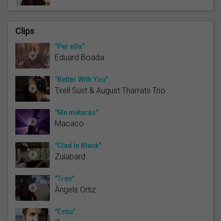
Clips
"Per ella"
Eduard Boada
"Better With You"
Txell Sust & August Tharrats Trio
"Me matarás"
Macaco
"Clad In Black"
Zulabard
"Tren"
Àngels Ortiz
"Estiu"