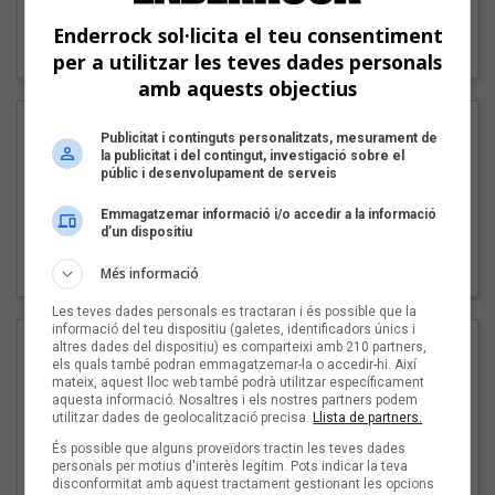
"Lo bueno y lo malo"
Enderrock sol·licita el teu consentiment
Carmen y María
per a utilitzar les teves dades personals
amb aquests objectius
Publicitat i continguts personalitzats, mesurament de
la publicitat i del contingut, investigació sobre el
públic i desenvolupament de serveis
Emmagatzemar informació i/o accedir a la informació
d’un dispositiu
"Posidònia"
Pep Álvarez amb Joan Muntaner (Xanguito)
Més informació
Les teves dades personals es tractaran i és possible que la
informació del teu dispositiu (galetes, identificadors únics i
altres dades del dispositiu) es comparteixi amb 210 partners,
els quals també podran emmagatzemar-la o accedir-hi. Així
mateix, aquest lloc web també podrà utilitzar específicament
aquesta informació. Nosaltres i els nostres partners podem
utilitzar dades de geolocalització precisa.
Llista de partners.
És possible que alguns proveïdors tractin les teves dades
personals per motius d'interès legítim. Pots indicar la teva
disconformitat amb aquest tractament gestionant les opcions