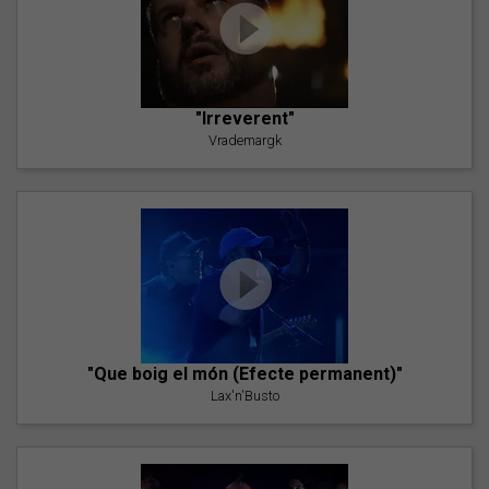
"Irreverent"
Vrademargk
"Que boig el món (Efecte permanent)"
Lax'n'Busto