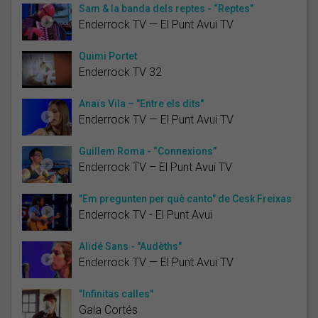
Sam & la banda dels reptes - “Reptes”
Enderrock TV — El Punt Avui TV
Quimi Portet
Enderrock TV 32
Anaïs Vila – "Entre els dits"
Enderrock TV — El Punt Avui TV
Guillem Roma - “Connexions”
Enderrock TV – El Punt Avui TV
"Em pregunten per què canto" de Cesk Freixas
Enderrock TV - El Punt Avui
Alidé Sans - "Audèths"
Enderrock TV — El Punt Avui TV
"Infinitas calles"
Gala Cortés