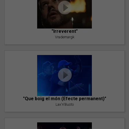
"Irreverent"
Vrademargk
"Que boig el món (Efecte permanent)"
Lax'n'Busto