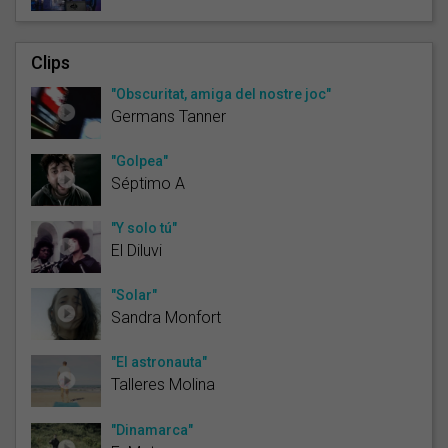
Clips
"Obscuritat, amiga del nostre joc"
Germans Tanner
"Golpea"
Séptimo A
"Y solo tú"
El Diluvi
"Solar"
Sandra Monfort
"El astronauta"
Talleres Molina
"Dinamarca"