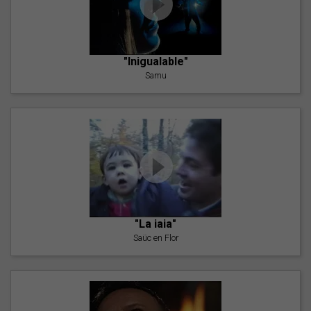
"Inigualable"
Samu
"La iaia"
Saüc en Flor