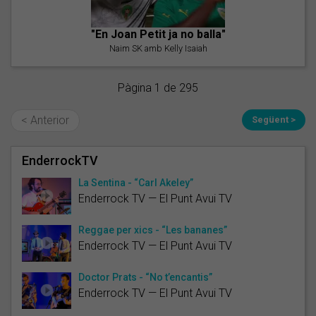
"En Joan Petit ja no balla"
Naim SK amb Kelly Isaiah
Pàgina 1 de 295
< Anterior
Següent >
EnderrockTV
La Sentina - “Carl Akeley”
Enderrock TV — El Punt Avui TV
Reggae per xics - “Les bananes”
Enderrock TV — El Punt Avui TV
Doctor Prats - “No t’encantis”
Enderrock TV — El Punt Avui TV