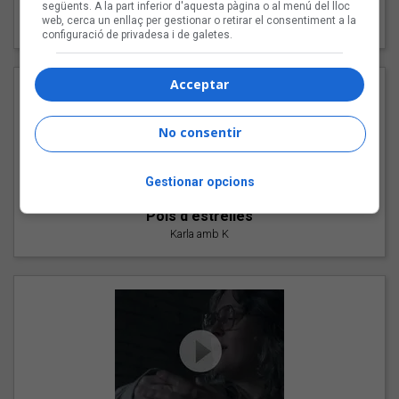
"Les cabres"
següents. A la part inferior d'aquesta pàgina o al menú del lloc
web, cerca un enllaç per gestionar o retirar el consentiment a la
94 Rules amb Compte
configuració de privadesa i de galetes.
Acceptar
No consentir
Gestionar opcions
"Pols d'estrelles"
Karla amb K