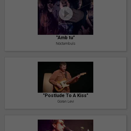
"Amb tu"
Nöctambuls
"Postlude To A Kiss"
Goran Levi