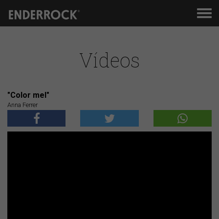
Men
de
nav
Vídeos
"Color mel"
Anna Ferrer