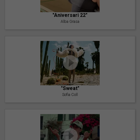
"Aniversari 22"
Alba Grasa
"Sweat"
Sofia Coll