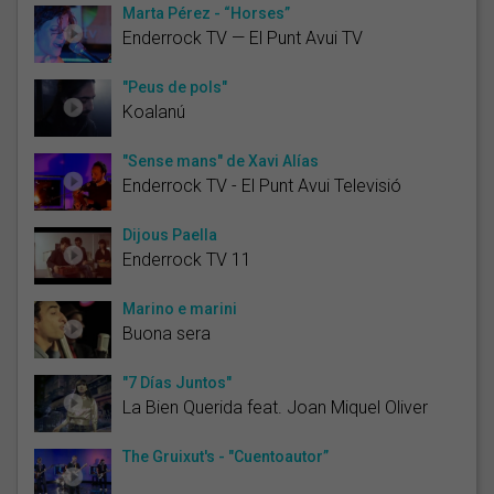
Marta Pérez - “Horses”
Enderrock TV — El Punt Avui TV
"Peus de pols"
Koalanú
"Sense mans" de Xavi Alías
Enderrock TV - El Punt Avui Televisió
Dijous Paella
Enderrock TV 11
Marino e marini
Buona sera
"7 Días Juntos"
La Bien Querida feat. Joan Miquel Oliver
The Gruixut's - "Cuentoautor”