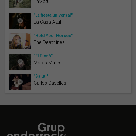
EnMatu
"La fiesta universal"
La Casa Azul
"Hold Your Horses"
The Deathlines
"El Pinsà"
Mates Mates
"Salut!"
Carles Caselles