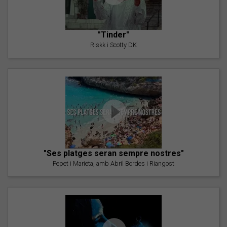
"Tinder"
Riskk i Scotty DK
"Ses platges seran sempre nostres"
Pepet i Marieta, amb Abril Bordes i Riangost