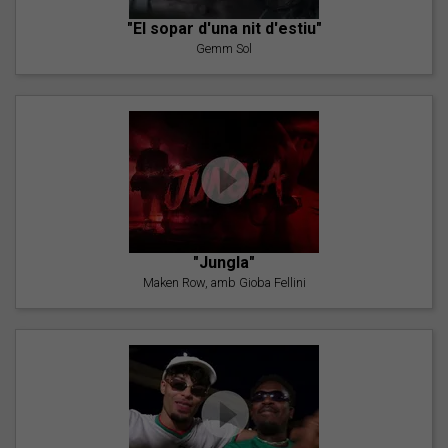
"El sopar d'una nit d'estiu"
Gemm Sol
"Jungla"
Maken Row, amb Gioba Fellini