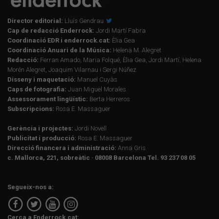
Director editorial:
Lluís Gendrau
Cap de redacció Enderrock:
Jordi Martí Fabra
Coordinació EDR i enderrock.cat:
Èlia Gea
Coordinació Anuari de la Música:
Helena M. Alegret
Redacció:
Ferran Amado, Maria Folqué, Èlia Gea, Jordi Martí, Helena
Morén Alegret, Joaquim Vilarnau i Sergi Núñez
Disseny i maquetació:
Manuel Cuyàs
Caps de fotografia:
Juan Miguel Morales
Assessorament lingüístic:
Berta Herreros
Subscripcions:
Rosa E. Massaguer
Gerència i projectes:
Jordi Novell
Publicitat i producció:
Rosa E. Massaguer
Direcció financera i administració:
Anna Gris
c. Mallorca, 221, sobreàtic · 08008 Barcelona Tel. 93 237 08 05
Segueix-nos a:
Cerca a Enderrock.cat: