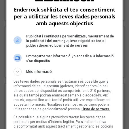
"Lo bueno y lo malo"
Enderrock sol·licita el teu consentiment
Carmen y María
per a utilitzar les teves dades personals
amb aquests objectius
Publicitat i continguts personalitzats, mesurament de
la publicitat i del contingut, investigació sobre el
públic i desenvolupament de serveis
Emmagatzemar informació i/o accedir a la informació
d’un dispositiu
"Posidònia"
Pep Álvarez amb Joan Muntaner (Xanguito)
Més informació
Les teves dades personals es tractaran i és possible que la
informació del teu dispositiu (galetes, identificadors únics i
altres dades del dispositiu) es comparteixi amb 210 partners,
els quals també podran emmagatzemar-la o accedir-hi. Així
mateix, aquest lloc web també podrà utilitzar específicament
aquesta informació. Nosaltres i els nostres partners podem
utilitzar dades de geolocalització precisa.
Llista de partners.
És possible que alguns proveïdors tractin les teves dades
personals per motius d'interès legítim. Pots indicar la teva
disconformitat amb aquest tractament gestionant les opcions