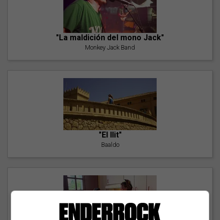
"La maldición del mono Jack"
Monkey Jack Band
"El llit"
Baaldo