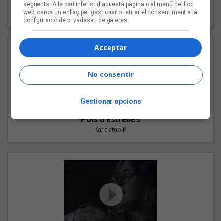
"Les cabres"
següents. A la part inferior d'aquesta pàgina o al menú del lloc
web, cerca un enllaç per gestionar o retirar el consentiment a la
94 Rules amb Compte
configuració de privadesa i de galetes.
Acceptar
No consentir
Gestionar opcions
"Pols d'estrelles"
Karla amb K