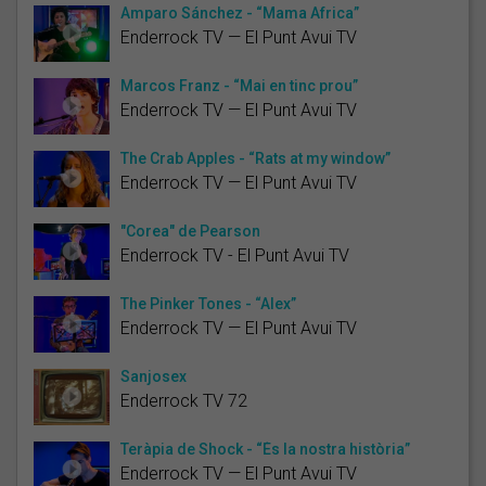
Amparo Sánchez - “Mama Africa”
Enderrock TV — El Punt Avui TV
Marcos Franz - “Mai en tinc prou”
Enderrock TV — El Punt Avui TV
The Crab Apples - “Rats at my window”
Enderrock TV — El Punt Avui TV
"Corea" de Pearson
Enderrock TV - El Punt Avui TV
The Pinker Tones - “Alex”
Enderrock TV — El Punt Avui TV
Sanjosex
Enderrock TV 72
Teràpia de Shock - “És la nostra història”
Enderrock TV — El Punt Avui TV