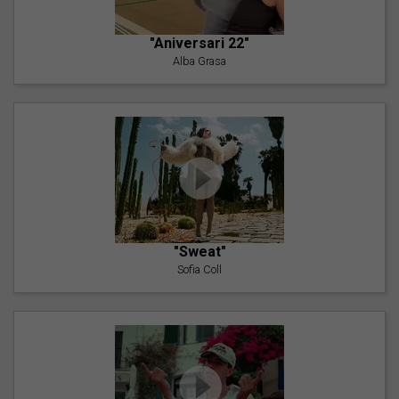
"Aniversari 22"
Alba Grasa
"Sweat"
Sofia Coll