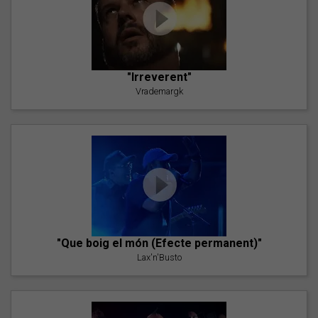
"Irreverent"
Vrademargk
"Que boig el món (Efecte permanent)"
Lax'n'Busto