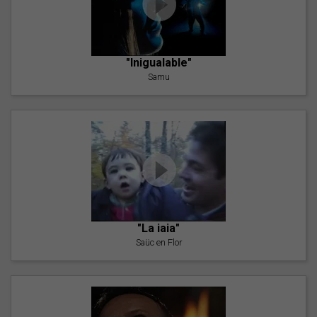
"Inigualable"
Samu
"La iaia"
Saüc en Flor