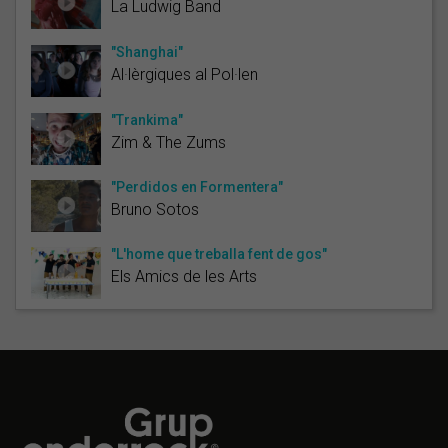
La Ludwig Band
"Shanghai"
Al·lèrgiques al Pol·len
"Trankima"
Zim & The Zums
"Perdidos en Formentera"
Bruno Sotos
"L'home que treballa fent de gos"
Els Amics de les Arts