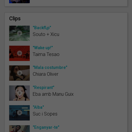
Clips
"Backfl¡p"
Souto + Xicu
"Wake up!"
Taima Tesao
"Mala costumbre"
Chiara Oliver
"Respirant"
Eba amb Manu Guix
"Alba"
Suc i Sopes
"Enganyar-te"