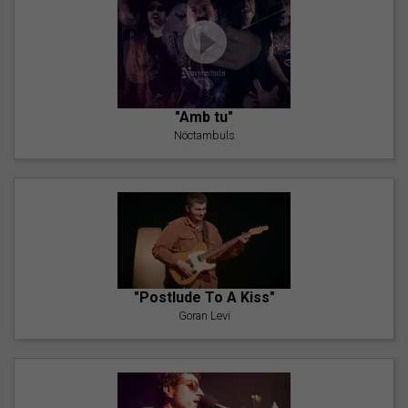
"Amb tu"
Nöctambuls
"Postlude To A Kiss"
Goran Levi