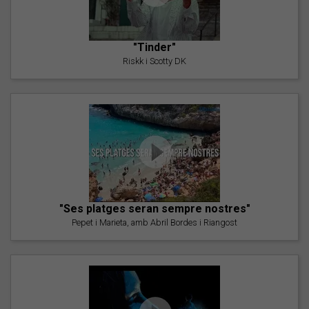
"Tinder"
Riskk i Scotty DK
"Ses platges seran sempre nostres"
Pepet i Marieta, amb Abril Bordes i Riangost