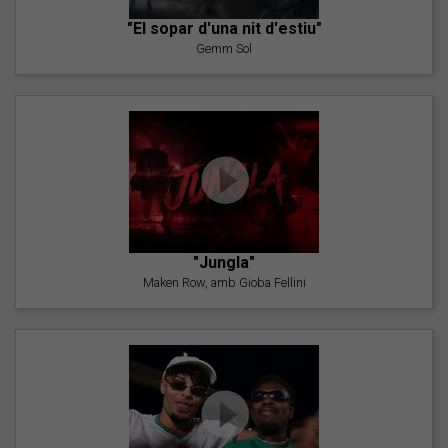
"El sopar d'una nit d'estiu"
Gemm Sol
"Jungla"
Maken Row, amb Gioba Fellini