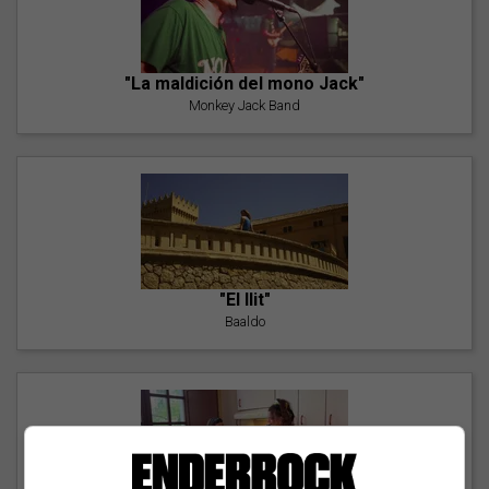
"La maldición del mono Jack"
Monkey Jack Band
"El llit"
Baaldo