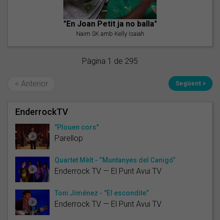
"En Joan Petit ja no balla"
Naim SK amb Kelly Isaiah
Pàgina 1 de 295
< Anterior
Següent >
EnderrockTV
"Plouen cors"
Parellop
Quartet Mèlt - “Muntanyes del Canigó”
Enderrock TV — El Punt Avui TV
Toni Jiménez - "El escondite”
Enderrock TV — El Punt Avui TV