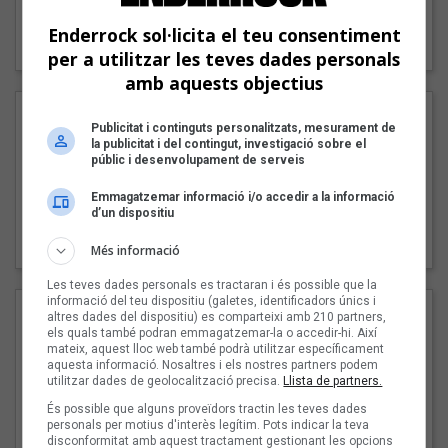
"Lo bueno y lo malo"
Enderrock sol·licita el teu consentiment
Carmen y María
per a utilitzar les teves dades personals
amb aquests objectius
Publicitat i continguts personalitzats, mesurament de
la publicitat i del contingut, investigació sobre el
públic i desenvolupament de serveis
Emmagatzemar informació i/o accedir a la informació
d’un dispositiu
"Posidònia"
Pep Álvarez amb Joan Muntaner (Xanguito)
Més informació
Les teves dades personals es tractaran i és possible que la
informació del teu dispositiu (galetes, identificadors únics i
altres dades del dispositiu) es comparteixi amb 210 partners,
els quals també podran emmagatzemar-la o accedir-hi. Així
mateix, aquest lloc web també podrà utilitzar específicament
aquesta informació. Nosaltres i els nostres partners podem
utilitzar dades de geolocalització precisa.
Llista de partners.
És possible que alguns proveïdors tractin les teves dades
personals per motius d'interès legítim. Pots indicar la teva
disconformitat amb aquest tractament gestionant les opcions