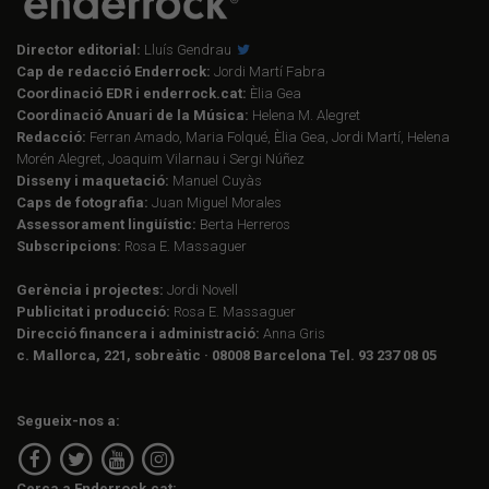
Director editorial:
Lluís Gendrau
Cap de redacció Enderrock:
Jordi Martí Fabra
Coordinació EDR i enderrock.cat:
Èlia Gea
Coordinació Anuari de la Música:
Helena M. Alegret
Redacció:
Ferran Amado, Maria Folqué, Èlia Gea, Jordi Martí, Helena
Morén Alegret, Joaquim Vilarnau i Sergi Núñez
Disseny i maquetació:
Manuel Cuyàs
Caps de fotografia:
Juan Miguel Morales
Assessorament lingüístic:
Berta Herreros
Subscripcions:
Rosa E. Massaguer
Gerència i projectes:
Jordi Novell
Publicitat i producció:
Rosa E. Massaguer
Direcció financera i administració:
Anna Gris
c. Mallorca, 221, sobreàtic · 08008 Barcelona Tel. 93 237 08 05
Segueix-nos a:
Cerca a Enderrock.cat: