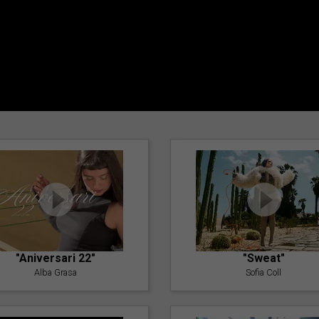
"Aniversari 22"
"Sweat"
Alba Grasa
Sofia Coll