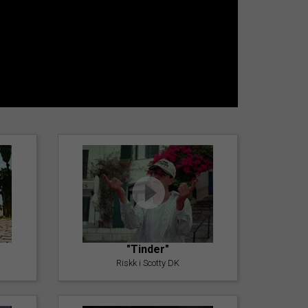
"Tinder"
Riskk i Scotty DK