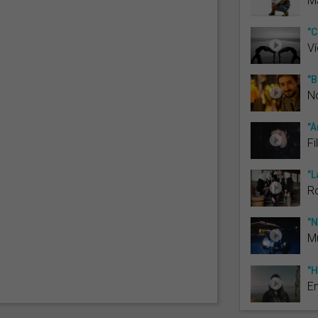
M
"C
Ví
"B
No
"À
Fi
"L
R
"N
Mu
"H
E