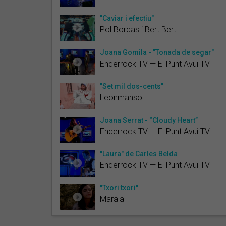
"Caviar i efectiu"
Pol Bordas i Bert Bert
Joana Gomila - "Tonada de segar"
Enderrock TV — El Punt Avui TV
"Set mil dos-cents"
Leonmanso
Joana Serrat - “Cloudy Heart”
Enderrock TV — El Punt Avui TV
"Laura" de Carles Belda
Enderrock TV — El Punt Avui TV
"Txori txori"
Marala