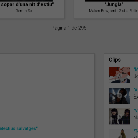
l sopar d'una nit d'estiu"
"Jungla"
Gemm Sol
Maken Row, amb Gioba Fellin
Pàgina 1 de 295
Clips
"M
J
"A
È
"V
Nu
detectius salvatges"
"T