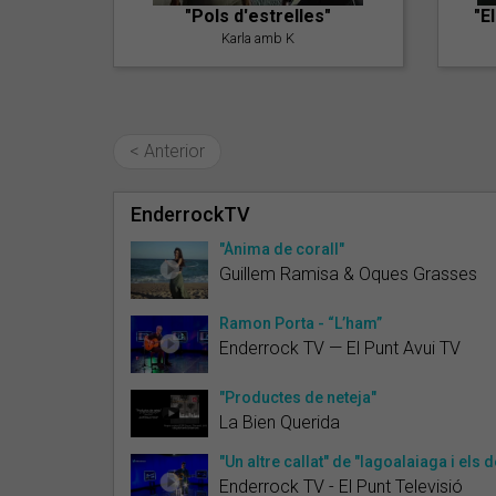
"Pols d'estrelles"
"E
Karla amb K
< Anterior
EnderrockTV
"Ànima de corall"
Guillem Ramisa & Oques Grasses
Ramon Porta - “L’ham”
Enderrock TV — El Punt Avui TV
"Productes de neteja"
La Bien Querida
"Un altre callat" de "Iagoalaiaga i els 
Enderrock TV - El Punt Televisió