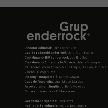
Director editorial:
Lluís Gendrau
Cap de redacció Enderrock:
Jordi Martí Fabra
Coordinació EDR i enderrock.cat:
Èlia Gea
Coordinació Anuari de la Música:
Helena M. Alegret
Redacció:
Ferran Amado, Maria Folqué, Èlia Gea, Jordi Mart
Vilarnau i Sergi Núñez
Disseny i maquetació:
Manuel Cuyàs
Caps de fotografia:
Juan Miguel Morales
Assessorament lingüístic:
Berta Herreros
Subscripcions:
Rosa E. Massaguer
Gerència i projectes:
Jordi Novell
Publicitat i producció:
Rosa E. Massaguer