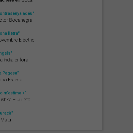
achete en Boca
ontrasenya adéu"
ctor Bocanegra
ona lletra"
vembre Elèctric
ngels"
la índia enfora
a Pagesa"
oba Estesa
o m'estima +"
shka + Julieta
uracà"
nMatu