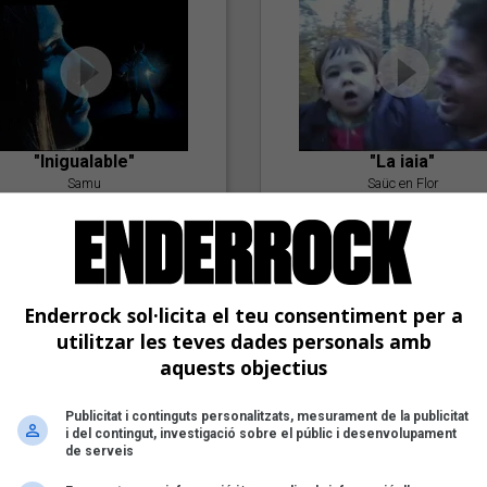
"Inigualable"
"La iaia"
Samu
Saüc en Flor
Enderrock sol·licita el teu consentiment per a
utilitzar les teves dades personals amb
aquests objectius
Publicitat i continguts personalitzats, mesurament de la publicitat
"Postlude To A Kiss"
i del contingut, investigació sobre el públic i desenvolupament
Goran Levi
de serveis
"Amb tu"
Nöctambuls