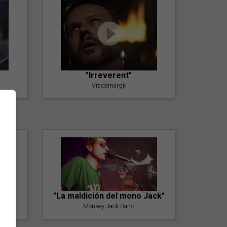
"Irreverent"
Vrademargk
"La maldición del mono Jack"
Monkey Jack Band