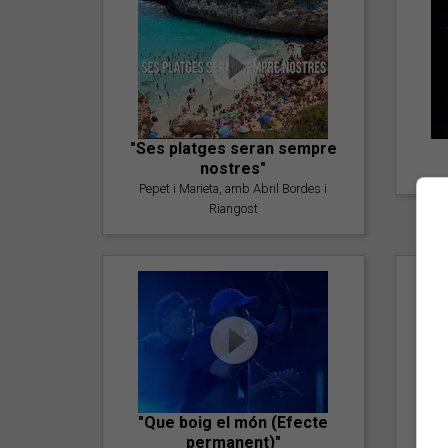
"Ses platges seran sempre
nostres"
Pepet i Marieta, amb Abril Bordes i
Riangost
"Que boig el món (Efecte
permanent)"