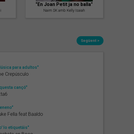
"En Joan Petit ja no balla"
i
Naim SK amb Kelly Isaiah
Següent >
úsica para adultos"
oe Crepúsculo
questa cançó"
xta6
eneno"
ke Fella feat Baaldo
o' lo etiquetáis"