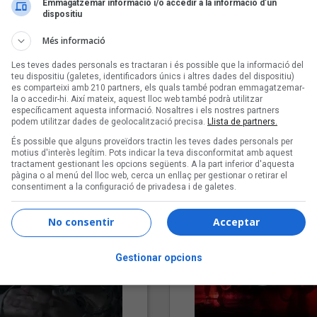
Emmagatzemar informació i/o accedir a la informació d’un
dispositiu
Més informació
Les teves dades personals es tractaran i és possible que la informació del
teu dispositiu (galetes, identificadors únics i altres dades del dispositiu)
es comparteixi amb 210 partners, els quals també podran emmagatzemar-
la o accedir-hi. Així mateix, aquest lloc web també podrà utilitzar
específicament aquesta informació. Nosaltres i els nostres partners
podem utilitzar dades de geolocalització precisa.
Llista de partners.
"Lo bueno y lo malo"
"Posidònia"
És possible que alguns proveïdors tractin les teves dades personals per
Carmen y María
Pep Álvarez amb Joan Muntan
motius d'interès legítim. Pots indicar la teva disconformitat amb aquest
tractament gestionant les opcions següents. A la part inferior d'aquesta
(Xanguito)
pàgina o al menú del lloc web, cerca un enllaç per gestionar o retirar el
consentiment a la configuració de privadesa i de galetes.
No consentir
Acceptar
Gestionar opcions