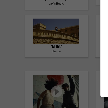
Lax'n'Busto
"El llit"
Baaldo