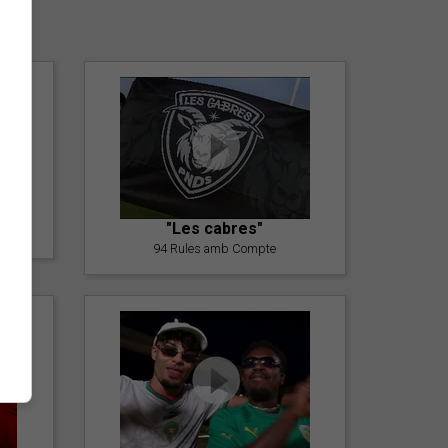
er
"Les cabres"
94 Rules amb Compte