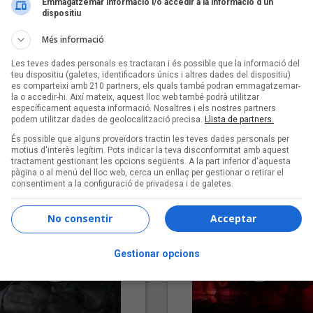
Emmagatzemar informació i/o accedir a la informació d’un
dispositiu
Més informació
Les teves dades personals es tractaran i és possible que la informació del
teu dispositiu (galetes, identificadors únics i altres dades del dispositiu)
es comparteixi amb 210 partners, els quals també podran emmagatzemar-
la o accedir-hi. Així mateix, aquest lloc web també podrà utilitzar
específicament aquesta informació. Nosaltres i els nostres partners
podem utilitzar dades de geolocalització precisa.
Llista de partners.
"Lo bueno y lo malo"
"Posidònia"
És possible que alguns proveïdors tractin les teves dades personals per
Carmen y María
Pep Álvarez amb Joan Muntan
motius d'interès legítim. Pots indicar la teva disconformitat amb aquest
tractament gestionant les opcions següents. A la part inferior d'aquesta
(Xanguito)
pàgina o al menú del lloc web, cerca un enllaç per gestionar o retirar el
consentiment a la configuració de privadesa i de galetes.
No consentir
Acceptar
Gestionar opcions