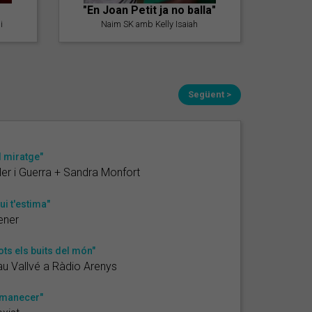
"En Joan Petit ja no balla"
i
Naim SK amb Kelly Isaiah
Següent >
l miratge"
ler i Guerra + Sandra Monfort
ui t'estima"
ener
ots els buits del món"
u Vallvé a Ràdio Arenys
manecer"