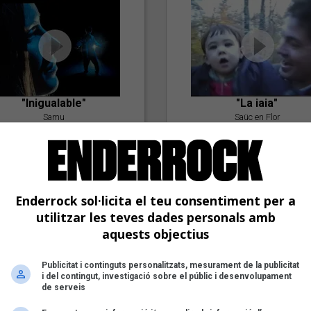
"Inigualable"
"La iaia"
Samu
Saüc en Flor
Enderrock sol·licita el teu consentiment per a
utilitzar les teves dades personals amb
aquests objectius
Publicitat i continguts personalitzats, mesurament de la publicitat
"Postlude To A Kiss"
i del contingut, investigació sobre el públic i desenvolupament
Goran Levi
de serveis
"Amb tu"
Nöctambuls