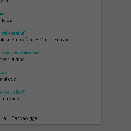
xist
es"
ric Ez
l cel estrellat"
lson Atmosfèric + Marina Freixas
larga vida al tarannà"
ower Burkas
odo"
anáticos
onec un lloc"
ommeliers
urai + Pandawigga