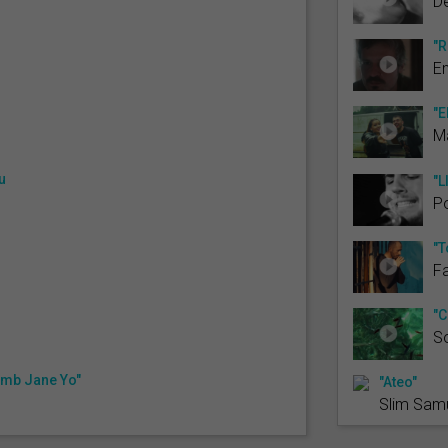
De
"R
En
"E
Ma
u
"L
P
"T
F
"C
S
amb Jane Yo"
"Ateo"
Slim Sam