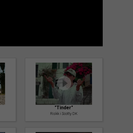
"Tinder"
Riskk i Scotty DK