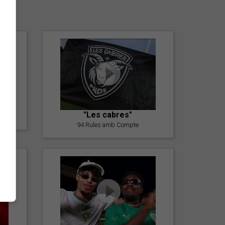
er
"Les cabres"
94 Rules amb Compte