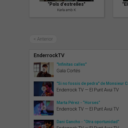
"Pols d'estrelles"
"E
Karla amb K
< Anterior
EnderrockTV
"Infinitas calles"
Gala Cortés
"Si no fossis de pedra" de Monsieur 
Enderrock TV — El Punt Avui TV
Marta Pérez - “Horses”
Enderrock TV — El Punt Avui TV
Dani Gancho - “Otra oportunidad”