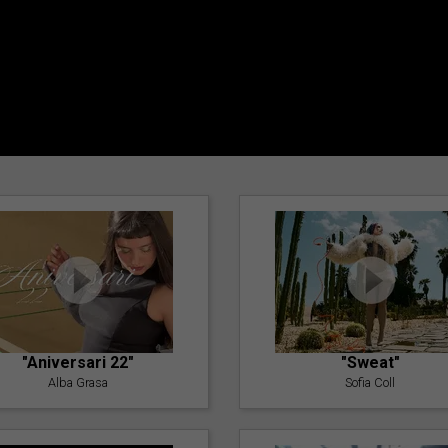
"Aniversari 22"
"Sweat"
Alba Grasa
Sofia Coll