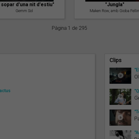
l sopar d'una nit d'estiu"
"Jungla"
Gemm Sol
Maken Row, amb Gioba Fellin
Pàgina 1 de 295
Clips
"E
Ol
Cactus
"Q
G
"T
Pa
"A