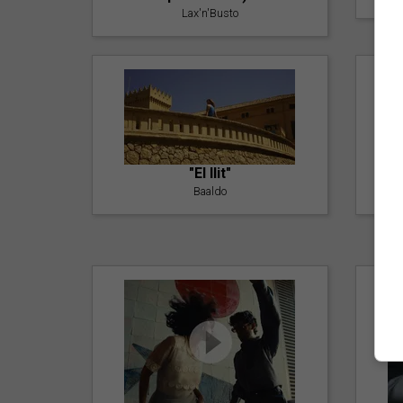
Lax'n'Busto
"El llit"
Baaldo