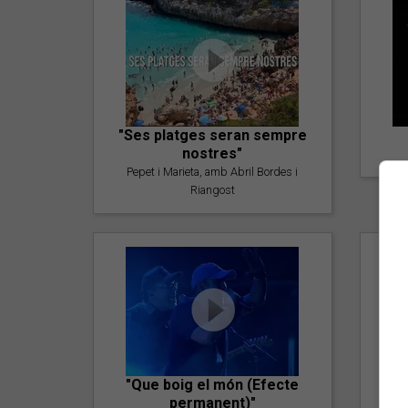
"Ses platges seran sempre
nostres"
Pepet i Marieta, amb Abril Bordes i
Riangost
"Que boig el món (Efecte
permanent)"