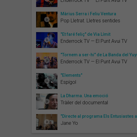
Enderrock TV — El Punt Avui TV
Màrius Serra i Feliu Ventura
Pop Lletrat. Lletres sentides
"Et faré feliç" de Via Límit
Enderrock TV — El Punt Avui TV
"Tornem a ser-hi" de La Banda del Yuy
Enderrock TV — El Punt Avui TV
"Elements"
Espígol
La Dharma. Una emoció
Tràiler del documental
"Directe al programa Els Entusiastes 
Jane Yo