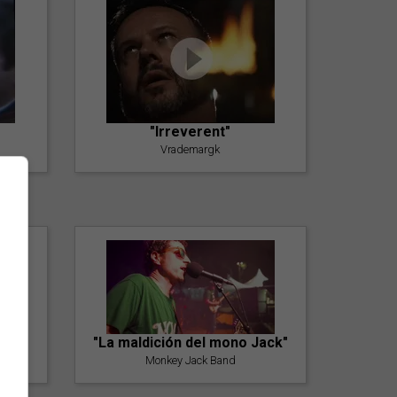
"Irreverent"
Vrademargk
"La maldición del mono Jack"
Monkey Jack Band