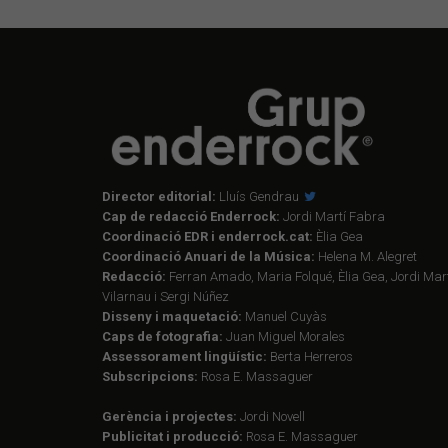
Director editorial:
Lluís Gendrau
Cap de redacció Enderrock:
Jordi Martí Fabra
Coordinació EDR i enderrock.cat:
Èlia Gea
Coordinació Anuari de la Música:
Helena M. Alegret
Redacció:
Ferran Amado, Maria Folqué, Èlia Gea, Jordi Mart
Vilarnau i Sergi Núñez
Disseny i maquetació:
Manuel Cuyàs
Caps de fotografia:
Juan Miguel Morales
Assessorament lingüístic:
Berta Herreros
Subscripcions:
Rosa E. Massaguer
Gerència i projectes:
Jordi Novell
Publicitat i producció:
Rosa E. Massaguer