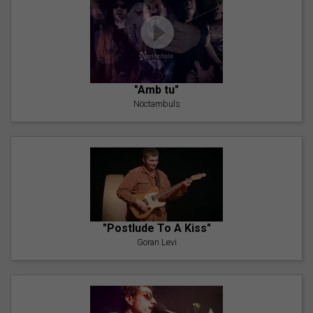
"Amb tu"
Nöctambuls
"Postlude To A Kiss"
Goran Levi