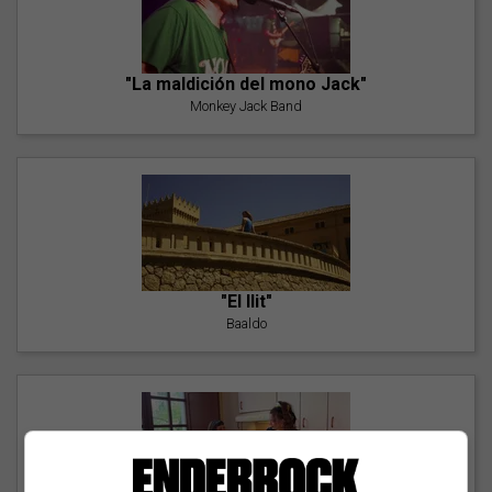
"La maldición del mono Jack"
Monkey Jack Band
"El llit"
Baaldo