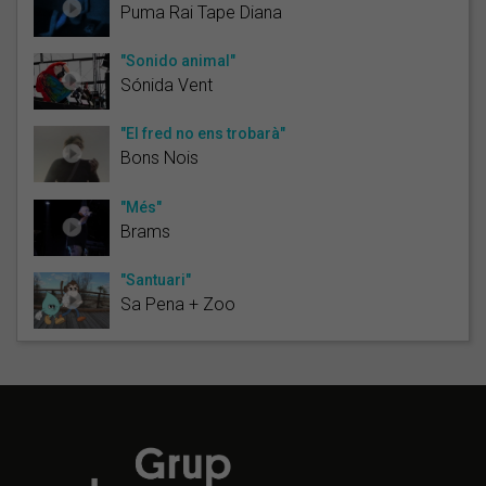
Puma Rai Tape Diana
"Sonido animal"
Sónida Vent
"El fred no ens trobarà"
Bons Nois
"Més"
Brams
"Santuari"
Sa Pena + Zoo