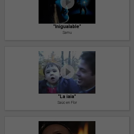
"Inigualable"
Samu
"La iaia"
Saüc en Flor