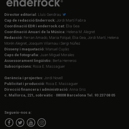
Director editorial:
Lluís Gendrau
Cap de redacció Enderrock:
Jordi Martí Fabra
Coordinació EDR i enderrock.cat:
Èlia Gea
Coordinació Anuari de la Música:
Helena M. Alegret
Redacció:
Ferran Amado, Maria Folqué, Èlia Gea, Jordi Martí, Helena
Morén Alegret, Joaquim Vilarnau i Sergi Núñez
Disseny i maquetació:
Manuel Cuyàs
Caps de fotografia:
Juan Miguel Morales
Assessorament lingüístic:
Berta Herreros
Subscripcions:
Rosa E. Massaguer
Gerència i projectes:
Jordi Novell
Publicitat i producció:
Rosa E. Massaguer
Direcció financera i administració:
Anna Gris
c. Mallorca, 221, sobreàtic · 08008 Barcelona Tel. 93 237 08 05
Segueix-nos a: