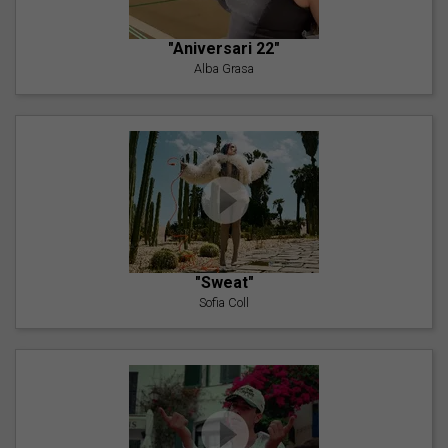
"Aniversari 22"
Alba Grasa
"Sweat"
Sofia Coll