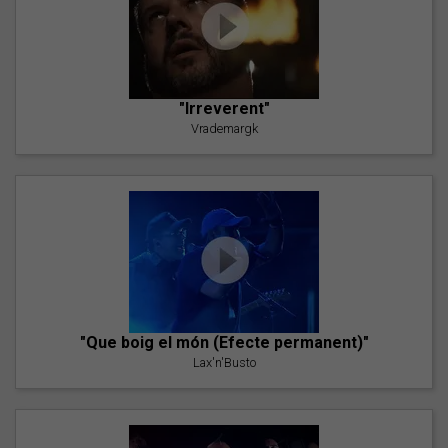
"Irreverent"
Vrademargk
"Que boig el món (Efecte permanent)"
Lax'n'Busto