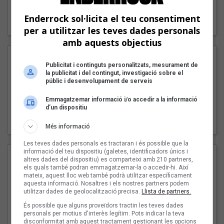
"Lo bueno y lo malo"
Enderrock sol·licita el teu consentiment
Carmen y María
per a utilitzar les teves dades personals
amb aquests objectius
Publicitat i continguts personalitzats, mesurament de
la publicitat i del contingut, investigació sobre el
públic i desenvolupament de serveis
Emmagatzemar informació i/o accedir a la informació
d’un dispositiu
"Posidònia"
Pep Álvarez amb Joan Muntaner (Xanguito)
Més informació
Les teves dades personals es tractaran i és possible que la
informació del teu dispositiu (galetes, identificadors únics i
altres dades del dispositiu) es comparteixi amb 210 partners,
els quals també podran emmagatzemar-la o accedir-hi. Així
mateix, aquest lloc web també podrà utilitzar específicament
aquesta informació. Nosaltres i els nostres partners podem
utilitzar dades de geolocalització precisa.
Llista de partners.
És possible que alguns proveïdors tractin les teves dades
personals per motius d'interès legítim. Pots indicar la teva
disconformitat amb aquest tractament gestionant les opcions