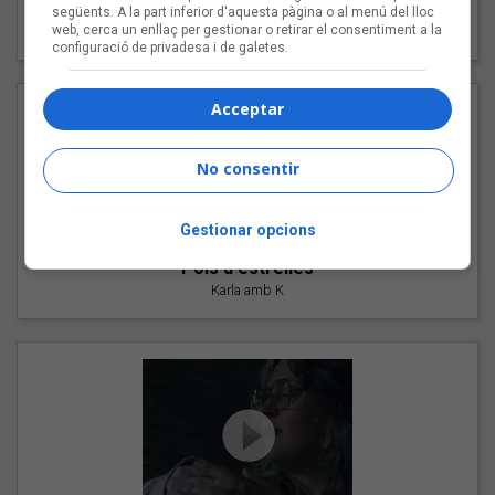
"Les cabres"
següents. A la part inferior d'aquesta pàgina o al menú del lloc
web, cerca un enllaç per gestionar o retirar el consentiment a la
94 Rules amb Compte
configuració de privadesa i de galetes.
Acceptar
No consentir
Gestionar opcions
"Pols d'estrelles"
Karla amb K