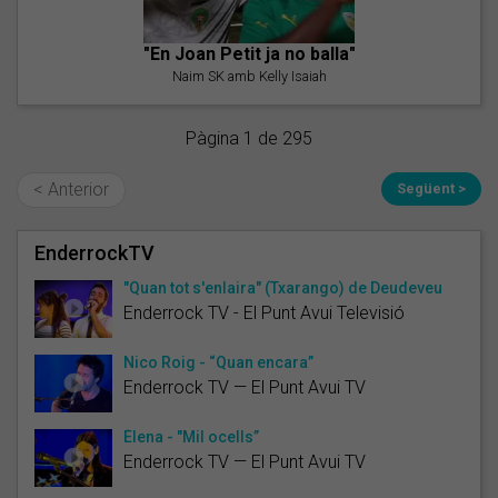
"En Joan Petit ja no balla"
Naim SK amb Kelly Isaiah
Pàgina 1 de 295
< Anterior
Següent >
EnderrockTV
"Quan tot s'enlaira" (Txarango) de Deudeveu
Enderrock TV - El Punt Avui Televisió
Nico Roig - “Quan encara”
Enderrock TV — El Punt Avui TV
Élena - "Mil ocells”
Enderrock TV — El Punt Avui TV