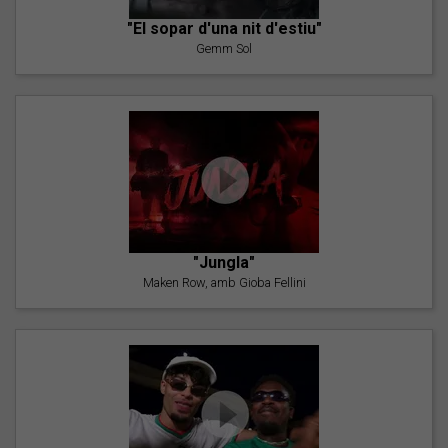
"El sopar d'una nit d'estiu"
Gemm Sol
"Jungla"
Maken Row, amb Gioba Fellini