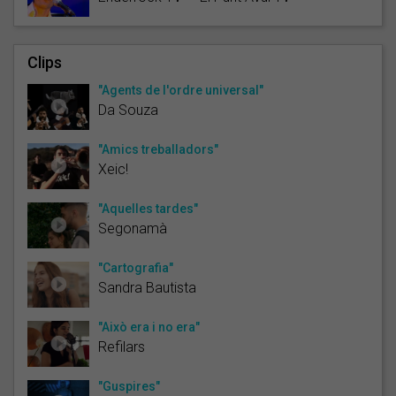
Clips
"Agents de l'ordre universal"
Da Souza
"Amics treballadors"
Xeic!
"Aquelles tardes"
Segonamà
"Cartografia"
Sandra Bautista
"Això era i no era"
Refilars
"Guspires"