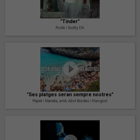
"Tinder"
Riskk i Scotty DK
"Ses platges seran sempre nostres"
Pepet i Marieta, amb Abril Bordes i Riangost