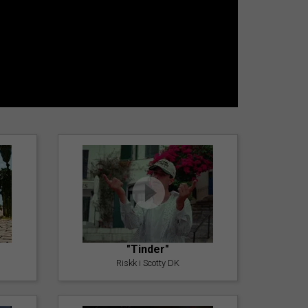
"Tinder"
Riskk i Scotty DK