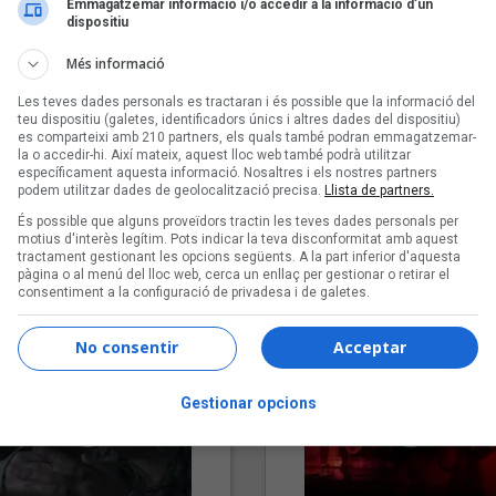
Emmagatzemar informació i/o accedir a la informació d’un
dispositiu
Més informació
Les teves dades personals es tractaran i és possible que la informació del
teu dispositiu (galetes, identificadors únics i altres dades del dispositiu)
es comparteixi amb 210 partners, els quals també podran emmagatzemar-
la o accedir-hi. Així mateix, aquest lloc web també podrà utilitzar
específicament aquesta informació. Nosaltres i els nostres partners
podem utilitzar dades de geolocalització precisa.
Llista de partners.
"Lo bueno y lo malo"
"Posidònia"
És possible que alguns proveïdors tractin les teves dades personals per
Carmen y María
Pep Álvarez amb Joan Muntan
motius d'interès legítim. Pots indicar la teva disconformitat amb aquest
tractament gestionant les opcions següents. A la part inferior d'aquesta
(Xanguito)
pàgina o al menú del lloc web, cerca un enllaç per gestionar o retirar el
consentiment a la configuració de privadesa i de galetes.
No consentir
Acceptar
Gestionar opcions