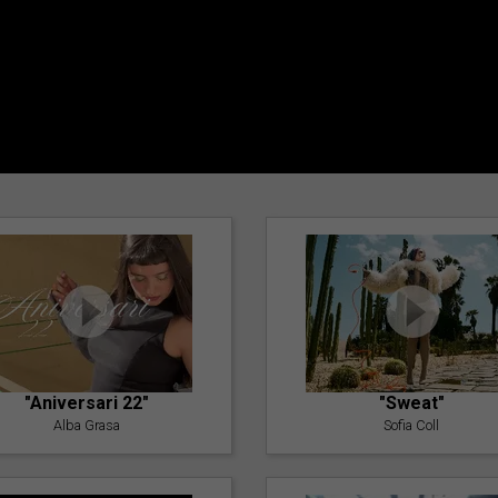
"Aniversari 22"
"Sweat"
Alba Grasa
Sofia Coll