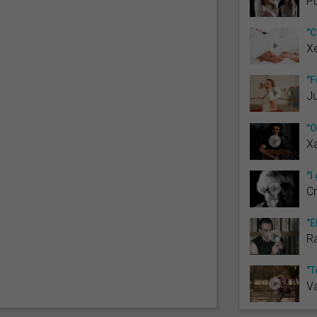
Pu
"C
X
"F
Ju
"O
Xa
"I
Cr
"E
R
"T
V