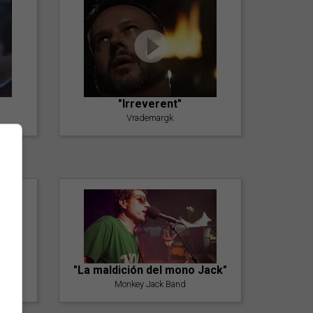
"Irreverent"
Vrademargk
"La maldición del mono Jack"
Monkey Jack Band