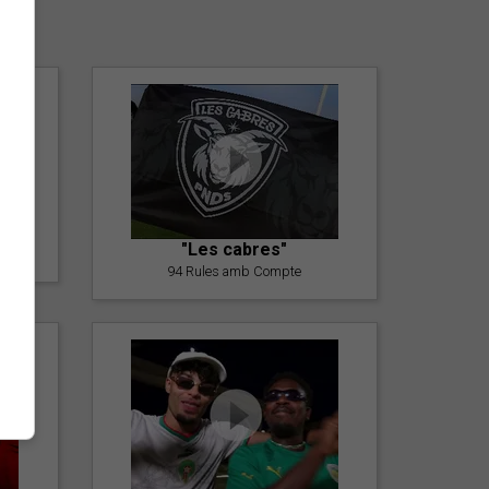
er
"Les cabres"
94 Rules amb Compte