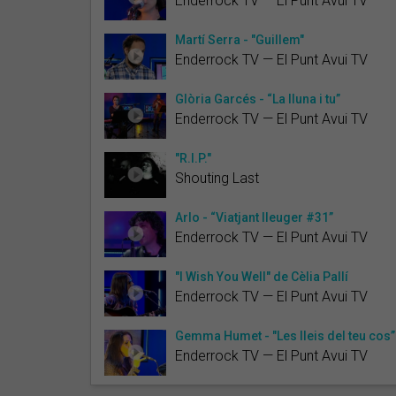
Enderrock TV — El Punt Avui TV
Martí Serra - "Guillem"
Enderrock TV — El Punt Avui TV
Glòria Garcés - “La lluna i tu”
Enderrock TV — El Punt Avui TV
"R.I.P."
Shouting Last
Arlo - “Viatjant lleuger #31”
Enderrock TV — El Punt Avui TV
"I Wish You Well" de Cèlia Pallí
Enderrock TV — El Punt Avui TV
Gemma Humet - "Les lleis del teu cos”
Enderrock TV — El Punt Avui TV