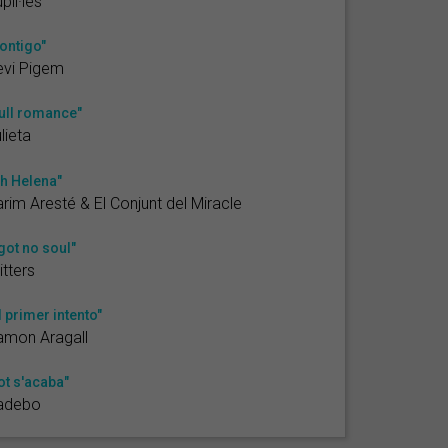
pil·les
ontigo"
evi Pigem
ull romance"
lieta
h Helena"
rim Aresté & El Conjunt del Miracle
 got no soul"
itters
l primer intento"
amon Aragall
ot s'acaba"
adebo