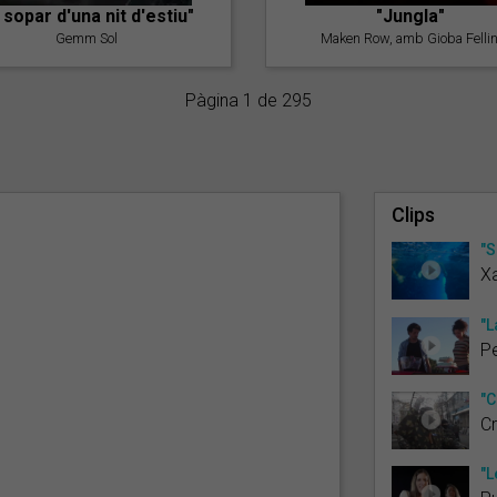
l sopar d'una nit d'estiu"
"Jungla"
Gemm Sol
Maken Row, amb Gioba Fellin
Pàgina 1 de 295
Clips
"S
Xa
"L
Pe
"C
C
"L