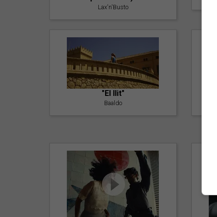
Lax'n'Busto
"El llit"
Baaldo