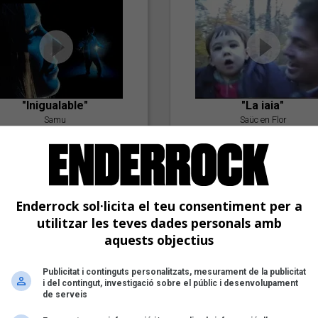
"Inigualable"
"La iaia"
Samu
Saüc en Flor
Enderrock sol·licita el teu consentiment per a
utilitzar les teves dades personals amb
aquests objectius
Publicitat i continguts personalitzats, mesurament de la publicitat
"Postlude To A Kiss"
i del contingut, investigació sobre el públic i desenvolupament
Goran Levi
de serveis
"Amb tu"
Nöctambuls