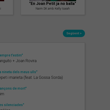
"En Joan Petit ja no balla"
i
Naim SK amb Kelly Isaiah
Següent >
empre t'estim"
nguito + Joan Rovira
a nineta dels meus ulls"
pet i marieta (feat. La Gossa Sorda)
ançons de mort"
rim
es silenciades"