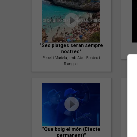
"Ses platges seran sempre
nostres"
Pepet i Marieta, amb Abril Bordes i
Riangost
"Que boig el món (Efecte
permanent)"