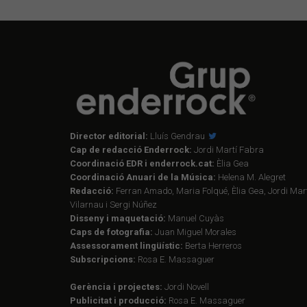
Director editorial:
Lluís Gendrau
Cap de redacció Enderrock:
Jordi Martí Fabra
Coordinació EDR i enderrock.cat:
Èlia Gea
Coordinació Anuari de la Música:
Helena M. Alegret
Redacció:
Ferran Amado, Maria Folqué, Èlia Gea, Jordi Mart
Vilarnau i Sergi Núñez
Disseny i maquetació:
Manuel Cuyàs
Caps de fotografia:
Juan Miguel Morales
Assessorament lingüístic:
Berta Herreros
Subscripcions:
Rosa E. Massaguer
Gerència i projectes:
Jordi Novell
Publicitat i producció:
Rosa E. Massaguer