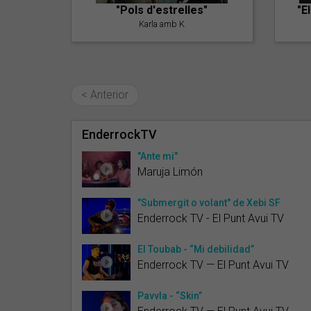
"Pols d'estrelles"
"E
Karla amb K
< Anterior
EnderrockTV
"Ante mi"
Maruja Limón
"Submergit o volant" de Xebi SF
Enderrock TV - El Punt Avui TV
El Toubab - “Mi debilidad”
Enderrock TV — El Punt Avui TV
Pavvla - “Skin”