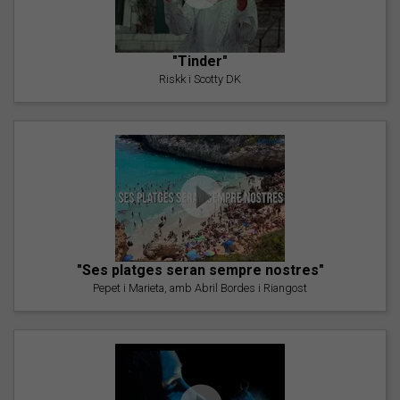
"Tinder"
Riskk i Scotty DK
"Ses platges seran sempre nostres"
Pepet i Marieta, amb Abril Bordes i Riangost