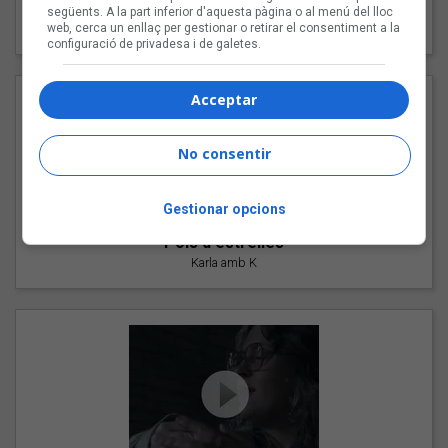
"Les cabres"
següents. A la part inferior d'aquesta pàgina o al menú del lloc
94 Rules amb Compte
web, cerca un enllaç per gestionar o retirar el consentiment a la
configuració de privadesa i de galetes.
Acceptar
No consentir
Gestionar opcions
"Pols d'estrelles"
Karla amb K