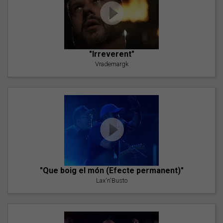
"Irreverent"
Vrademargk
"Que boig el món (Efecte permanent)"
Lax'n'Busto