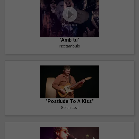
"Amb tu"
Nöctambuls
"Postlude To A Kiss"
Goran Levi