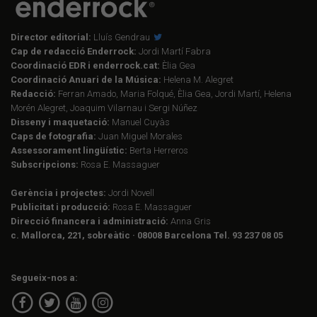
Director editorial:
Lluís Gendrau
Cap de redacció Enderrock:
Jordi Martí Fabra
Coordinació EDR i enderrock.cat:
Èlia Gea
Coordinació Anuari de la Música:
Helena M. Alegret
Redacció:
Ferran Amado, Maria Folqué, Èlia Gea, Jordi Martí, Helena
Morén Alegret, Joaquim Vilarnau i Sergi Núñez
Disseny i maquetació:
Manuel Cuyàs
Caps de fotografia:
Juan Miguel Morales
Assessorament lingüístic:
Berta Herreros
Subscripcions:
Rosa E. Massaguer
Gerència i projectes:
Jordi Novell
Publicitat i producció:
Rosa E. Massaguer
Direcció financera i administració:
Anna Gris
c. Mallorca, 221, sobreàtic · 08008 Barcelona Tel. 93 237 08 05
Segueix-nos a: