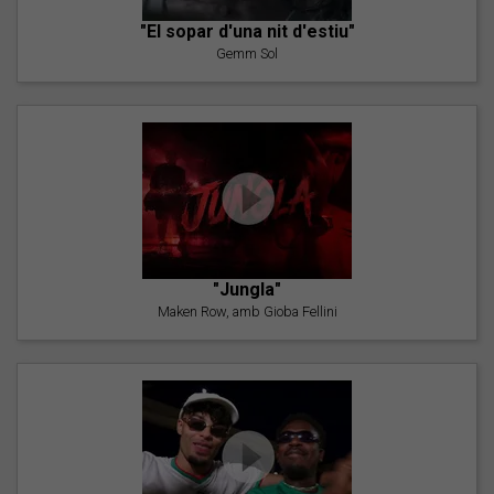
"El sopar d'una nit d'estiu"
Gemm Sol
"Jungla"
Maken Row, amb Gioba Fellini