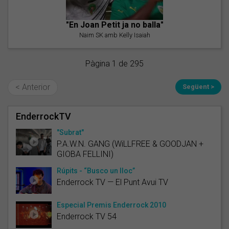
"En Joan Petit ja no balla"
Naim SK amb Kelly Isaiah
Pàgina 1 de 295
< Anterior
Següent >
EnderrockTV
"Subrat"
P.A.W.N. GANG (WiLLFREE & GOODJAN +
GIOBA FELLINI)
Rúpits - “Busco un lloc”
Enderrock TV — El Punt Avui TV
Especial Premis Enderrock 2010
Enderrock TV 54