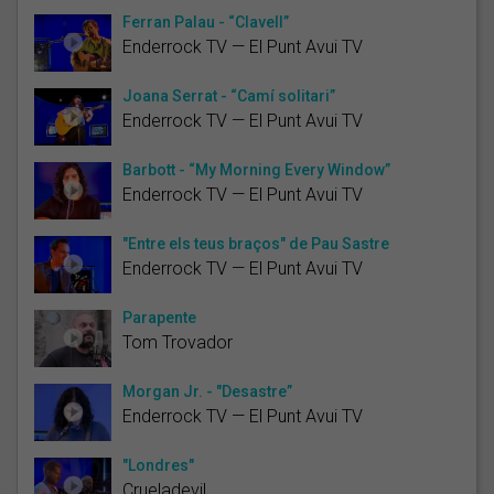
Ferran Palau - “Clavell”
Enderrock TV — El Punt Avui TV
Joana Serrat - “Camí solitari”
Enderrock TV — El Punt Avui TV
Barbott - “My Morning Every Window”
Enderrock TV — El Punt Avui TV
"Entre els teus braços" de Pau Sastre
Enderrock TV — El Punt Avui TV
Parapente
Tom Trovador
Morgan Jr. - "Desastre”
Enderrock TV — El Punt Avui TV
"Londres"
Crueladevil