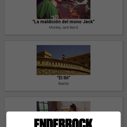
"La maldición del mono Jack"
Monkey Jack Band
"El llit"
Baaldo