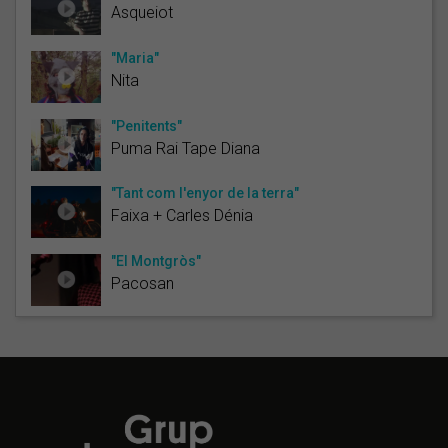
Asqueiot
"Maria"
Nita
"Penitents"
Puma Rai Tape Diana
"Tant com l'enyor de la terra"
Faixa + Carles Dénia
"El Montgròs"
Pacosan