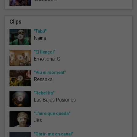
Clips
"Tabú"
Naina
"El llençol"
Emotional G
"Viu el moment"
Ressaka
"Rebel·lia"
Las Bajas Pasiones
"L'aire que queda"
Jès
"Obrir-me en canal"