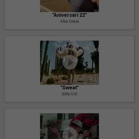
"Aniversari 22"
Alba Grasa
"Sweat"
Sofia Coll