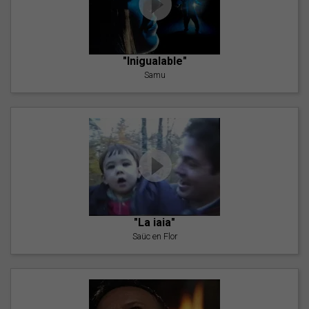
"Inigualable"
Samu
"La iaia"
Saüc en Flor