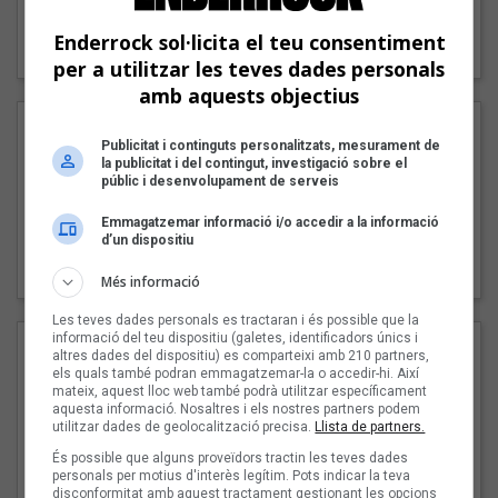
"Lo bueno y lo malo"
Enderrock sol·licita el teu consentiment
Carmen y María
per a utilitzar les teves dades personals
amb aquests objectius
Publicitat i continguts personalitzats, mesurament de
la publicitat i del contingut, investigació sobre el
públic i desenvolupament de serveis
Emmagatzemar informació i/o accedir a la informació
d’un dispositiu
"Posidònia"
Pep Álvarez amb Joan Muntaner (Xanguito)
Més informació
Les teves dades personals es tractaran i és possible que la
informació del teu dispositiu (galetes, identificadors únics i
altres dades del dispositiu) es comparteixi amb 210 partners,
els quals també podran emmagatzemar-la o accedir-hi. Així
mateix, aquest lloc web també podrà utilitzar específicament
aquesta informació. Nosaltres i els nostres partners podem
utilitzar dades de geolocalització precisa.
Llista de partners.
És possible que alguns proveïdors tractin les teves dades
personals per motius d'interès legítim. Pots indicar la teva
disconformitat amb aquest tractament gestionant les opcions