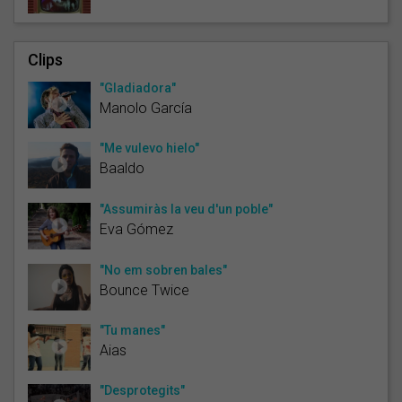
Clips
"Gladiadora"
Manolo García
"Me vulevo hielo"
Baaldo
"Assumiràs la veu d'un poble"
Eva Gómez
"No em sobren bales"
Bounce Twice
"Tu manes"
Aias
"Desprotegits"