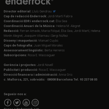
Director editorial:
Lluís Gendrau
Cap de redacció Enderrock:
Jordi Martí Fabra
Coordinació EDR i enderrock.cat:
Èlia Gea
Coordinació Anuari de la Música:
Helena M. Alegret
Redacció:
Ferran Amado, Maria Folqué, Èlia Gea, Jordi Martí, Helena
Morén Alegret, Joaquim Vilarnau i Sergi Núñez
Disseny i maquetació:
Manuel Cuyàs
Caps de fotografia:
Juan Miguel Morales
Assessorament lingüístic:
Berta Herreros
Subscripcions:
Rosa E. Massaguer
Gerència i projectes:
Jordi Novell
Publicitat i producció:
Rosa E. Massaguer
Direcció financera i administració:
Anna Gris
c. Mallorca, 221, sobreàtic · 08008 Barcelona Tel. 93 237 08 05
Segueix-nos a: