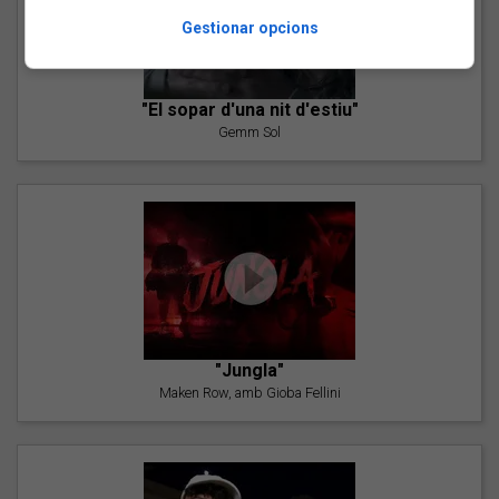
Gestionar opcions
"El sopar d'una nit d'estiu"
Gemm Sol
"Jungla"
Maken Row, amb Gioba Fellini