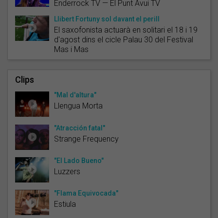
Enderrock TV — El Punt Avui TV
Llibert Fortuny sol davant el perill
El saxofonista actuarà en solitari el 18 i 19
d'agost dins el cicle Palau 30 del Festival
Mas i Mas
Clips
"Mal d'altura"
Llengua Morta
"Atracción fatal"
Strange Frequency
"El Lado Bueno"
Luzzers
"Flama Equivocada"
Estiula