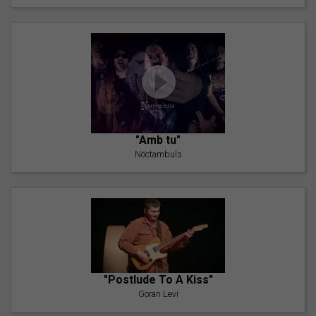
"Amb tu"
Nöctambuls
"Postlude To A Kiss"
Goran Levi