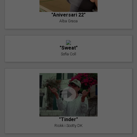
"Aniversari 22"
Alba Grasa
"Sweat"
Sofia Coll
"Tinder"
Riskk i Scotty DK