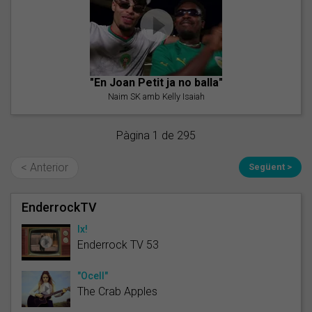
"En Joan Petit ja no balla"
Naim SK amb Kelly Isaiah
Pàgina 1 de 295
< Anterior
Següent >
EnderrockTV
Ix!
Enderrock TV 53
"Ocell"
The Crab Apples