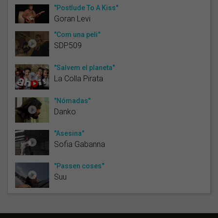
"Postlude To A Kiss"
Goran Levi
"Com una peli"
SDP509
"Salvem el planeta"
La Colla Pirata
"Nómadas"
Danko
"Asesina"
Sofia Gabanna
"Passen coses"
Suu