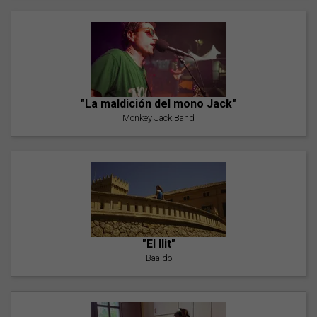
"La maldición del mono Jack"
Monkey Jack Band
"El llit"
Baaldo