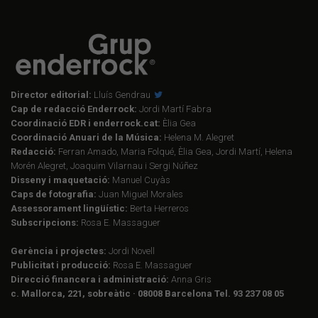
Director editorial:
Lluís Gendrau
Cap de redacció Enderrock:
Jordi Martí Fabra
Coordinació EDR i enderrock.cat:
Èlia Gea
Coordinació Anuari de la Música:
Helena M. Alegret
Redacció:
Ferran Amado, Maria Folqué, Èlia Gea, Jordi Martí, Helena
Morén Alegret, Joaquim Vilarnau i Sergi Núñez
Disseny i maquetació:
Manuel Cuyàs
Caps de fotografia:
Juan Miguel Morales
Assessorament lingüístic:
Berta Herreros
Subscripcions:
Rosa E. Massaguer
Gerència i projectes:
Jordi Novell
Publicitat i producció:
Rosa E. Massaguer
Direcció financera i administració:
Anna Gris
c. Mallorca, 221, sobreàtic · 08008 Barcelona Tel. 93 237 08 05