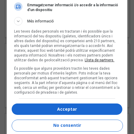
Emmagatzemar informació i/o accedir a la informació
d’un dispositiu
Més informació
"Les cabres"
94 Rules amb Compte
Les teves dades personals es tractaran i és possible que la
informació del teu dispositiu (galetes, identificadors únics i
altres dades del dispositiu) es comparteixi amb 210 partners,
els quals també podran emmagatzemar-la o accedir-hi. Així
mateix, aquest lloc web també podrà utilitzar específicament
aquesta informació. Nosaltres i els nostres partners podem
utilitzar dades de geolocalització precisa.
Llista de partners.
És possible que alguns proveïdors tractin les teves dades
personals per motius d'interès legítim. Pots indicar la teva
disconformitat amb aquest tractament gestionant les opcions
següents. A la part inferior d'aquesta pàgina o al menú del lloc
web, cerca un enllaç per gestionar o retirar el consentiment a la
configuració de privadesa i de galetes.
"Pols d'estrelles"
Karla amb K
Acceptar
No consentir