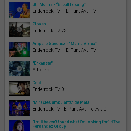
Stil Morris - “Et bull la sang”
Enderrock TV — El Punt Avui TV
Plouen
Enderrock TV 73
Amparo Sánchez - “Mama Africa”
Enderrock TV — El Punt Avui TV
"Enxaneta"
Affoniks
Dept.
Enderrock TV 8
"Miracles ambulants" de Màia
Enderrock TV - El Punt Avui Televisió
"I still haven't found what I'm looking for" d'Eva
Fernández Group