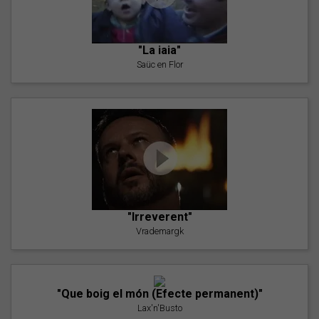
"La iaia"
Saüc en Flor
"Irreverent"
Vrademargk
"Que boig el món (Efecte permanent)"
Lax'n'Busto