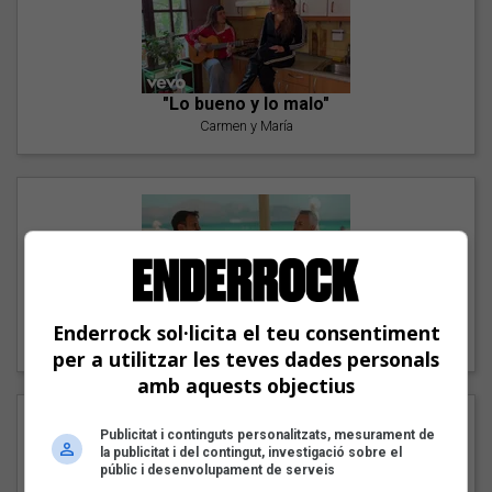
"Lo bueno y lo malo"
Carmen y María
"Posidònia"
Enderrock sol·licita el teu consentiment
Pep Álvarez amb Joan Muntaner (Xanguito)
per a utilitzar les teves dades personals
amb aquests objectius
Publicitat i continguts personalitzats, mesurament de
la publicitat i del contingut, investigació sobre el
públic i desenvolupament de serveis