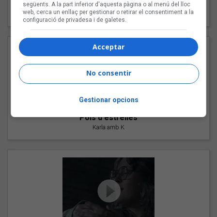
"Les cabres"
següents. A la part inferior d'aquesta pàgina o al menú del lloc
web, cerca un enllaç per gestionar o retirar el consentiment a la
94 Rules amb Compte
configuració de privadesa i de galetes.
Acceptar
No consentir
Gestionar opcions
"Pols d'estrelles"
Karla amb K