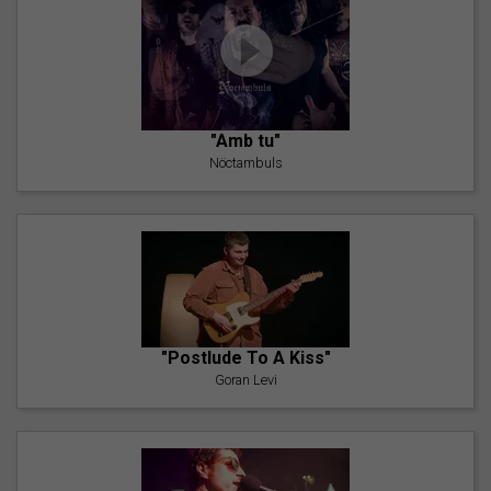
"Amb tu"
Nöctambuls
"Postlude To A Kiss"
Goran Levi