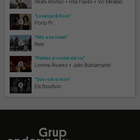
Hirahi Afonso + Rita Payés + Vic Mirallas
"Losange & Roca"
Porto Pi
"Nits a sa ciutat"
Rels
"Pobles al costat del riu"
Lorena Álvarez + Julio Bustamante
"Que rodi el món"
Els Bourbon