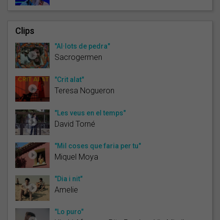
Clips
"Al·lots de pedra"
Sacrogermen
"Crit alat"
Teresa Nogueron
"Les veus en el temps"
David Torné
"Mil coses que faria per tu"
Miquel Moya
"Dia i nit"
Amelie
"Lo puro"