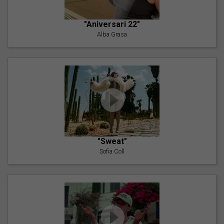
"Aniversari 22"
Alba Grasa
"Sweat"
Sofia Coll