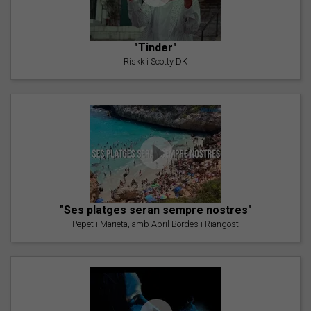
"Tinder"
Riskk i Scotty DK
"Ses platges seran sempre nostres"
Pepet i Marieta, amb Abril Bordes i Riangost