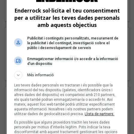
"Lo bueno y lo malo"
Enderrock sol·licita el teu consentiment
Carmen y María
per a utilitzar les teves dades personals
amb aquests objectius
Publicitat i continguts personalitzats, mesurament de
la publicitat i del contingut, investigació sobre el
públic i desenvolupament de serveis
Emmagatzemar informació i/o accedir a la informació
d’un dispositiu
"Posidònia"
Pep Álvarez amb Joan Muntaner (Xanguito)
Més informació
Les teves dades personals es tractaran i és possible que la
informació del teu dispositiu (galetes, identificadors únics i
altres dades del dispositiu) es comparteixi amb 210 partners,
els quals també podran emmagatzemar-la o accedir-hi. Així
mateix, aquest lloc web també podrà utilitzar específicament
aquesta informació. Nosaltres i els nostres partners podem
utilitzar dades de geolocalització precisa.
Llista de partners.
És possible que alguns proveïdors tractin les teves dades
personals per motius d'interès legítim. Pots indicar la teva
disconformitat amb aquest tractament gestionant les opcions