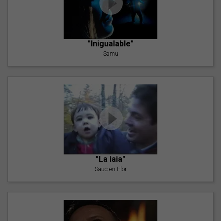
"Inigualable"
Samu
"La iaia"
Saüc en Flor