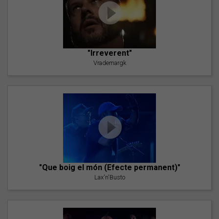
"Irreverent"
Vrademargk
"Que boig el món (Efecte permanent)"
Lax'n'Busto