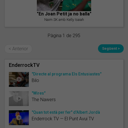
"En Joan Petit ja no balla"
Naim SK amb Kelly Isaiah
Pàgina 1 de 295
< Anterior
Següent >
EnderrockTV
"Directe al programa Els Entusiastes"
Bilo
"Wires"
The Nawers
"Quan tot està per fer" d'Albert Jordà
Enderrock TV — El Punt Avui TV