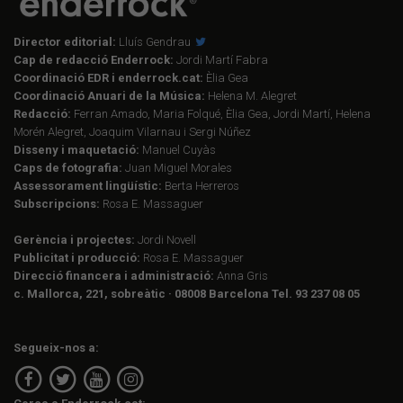
Director editorial:
Lluís Gendrau
Cap de redacció Enderrock:
Jordi Martí Fabra
Coordinació EDR i enderrock.cat:
Èlia Gea
Coordinació Anuari de la Música:
Helena M. Alegret
Redacció:
Ferran Amado, Maria Folqué, Èlia Gea, Jordi Martí, Helena
Morén Alegret, Joaquim Vilarnau i Sergi Núñez
Disseny i maquetació:
Manuel Cuyàs
Caps de fotografia:
Juan Miguel Morales
Assessorament lingüístic:
Berta Herreros
Subscripcions:
Rosa E. Massaguer
Gerència i projectes:
Jordi Novell
Publicitat i producció:
Rosa E. Massaguer
Direcció financera i administració:
Anna Gris
c. Mallorca, 221, sobreàtic · 08008 Barcelona Tel. 93 237 08 05
Segueix-nos a: