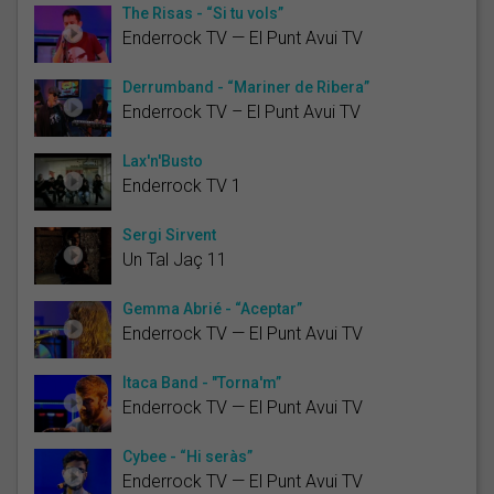
The Risas - “Si tu vols”
Enderrock TV — El Punt Avui TV
Derrumband - “Mariner de Ribera”
Enderrock TV – El Punt Avui TV
Lax'n'Busto
Enderrock TV 1
Sergi Sirvent
Un Tal Jaç 11
Gemma Abrié - “Aceptar”
Enderrock TV — El Punt Avui TV
Ítaca Band - "Torna'm”
Enderrock TV — El Punt Avui TV
Cybee - “Hi seràs”
Enderrock TV — El Punt Avui TV