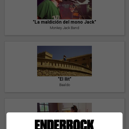
"La maldición del mono Jack"
Monkey Jack Band
"El llit"
Baaldo