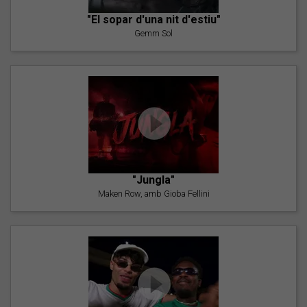
"El sopar d'una nit d'estiu"
Gemm Sol
"Jungla"
Maken Row, amb Gioba Fellini