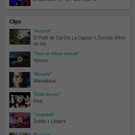
Clips
"Amb tot"
El Petit de Cal Eril, La Capsa i L’Escola d’Arts
en Viu
"Com un dibuix animat"
Ypnosi
"Miracle"
Marialluïsa
"Estat de xoc"
Eina
"Joquesé"
Doble + Lildami
"Carinyo"