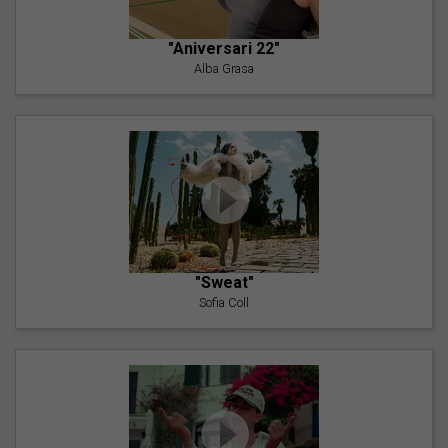
"Aniversari 22"
Alba Grasa
"Sweat"
Sofia Coll