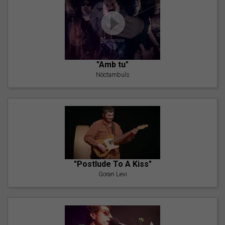
"Amb tu"
Nöctambuls
"Postlude To A Kiss"
Goran Levi