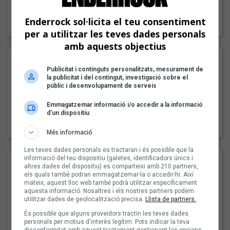
"Lo bueno y lo malo"
Enderrock sol·licita el teu consentiment
Carmen y María
per a utilitzar les teves dades personals
amb aquests objectius
Publicitat i continguts personalitzats, mesurament de
la publicitat i del contingut, investigació sobre el
públic i desenvolupament de serveis
Emmagatzemar informació i/o accedir a la informació
"Posidònia"
d’un dispositiu
Pep Álvarez amb Joan Muntaner (Xanguito)
Més informació
Les teves dades personals es tractaran i és possible que la
informació del teu dispositiu (galetes, identificadors únics i
altres dades del dispositiu) es comparteixi amb 210 partners,
els quals també podran emmagatzemar-la o accedir-hi. Així
mateix, aquest lloc web també podrà utilitzar específicament
aquesta informació. Nosaltres i els nostres partners podem
utilitzar dades de geolocalització precisa.
Llista de partners.
És possible que alguns proveïdors tractin les teves dades
personals per motius d'interès legítim. Pots indicar la teva