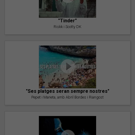
"Tinder"
Riskk i Scotty DK
"Ses platges seran sempre nostres"
Pepet i Marieta, amb Abril Bordes i Riangost