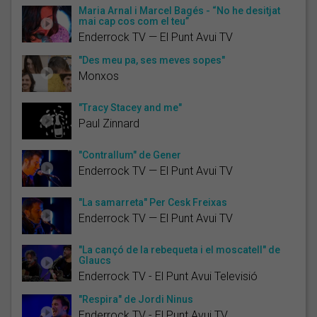
Maria Arnal i Marcel Bagés - “No he desitjat
mai cap cos com el teu”
Enderrock TV — El Punt Avui TV
"Des meu pa, ses meves sopes"
Monxos
"Tracy Stacey and me"
Paul Zinnard
"Contrallum" de Gener
Enderrock TV — El Punt Avui TV
"La samarreta" Per Cesk Freixas
Enderrock TV — El Punt Avui TV
"La cançó de la rebequeta i el moscatell" de
Glaucs
Enderrock TV - El Punt Avui Televisió
"Respira" de Jordi Ninus
Enderrock TV - El Punt Avui TV