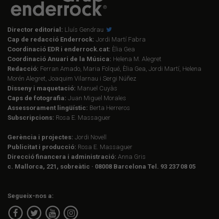
Director editorial:
Lluís Gendrau
Cap de redacció Enderrock:
Jordi Martí Fabra
Coordinació EDR i enderrock.cat:
Èlia Gea
Coordinació Anuari de la Música:
Helena M. Alegret
Redacció:
Ferran Amado, Maria Folqué, Èlia Gea, Jordi Martí, Helena
Morén Alegret, Joaquim Vilarnau i Sergi Núñez
Disseny i maquetació:
Manuel Cuyàs
Caps de fotografia:
Juan Miguel Morales
Assessorament lingüístic:
Berta Herreros
Subscripcions:
Rosa E. Massaguer
Gerència i projectes:
Jordi Novell
Publicitat i producció:
Rosa E. Massaguer
Direcció financera i administració:
Anna Gris
c. Mallorca, 221, sobreàtic · 08008 Barcelona Tel. 93 237 08 05
Segueix-nos a: