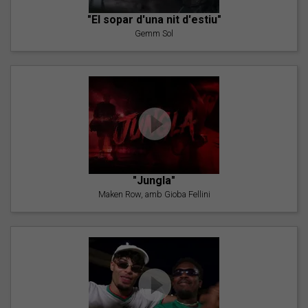
"El sopar d'una nit d'estiu"
Gemm Sol
"Jungla"
Maken Row, amb Gioba Fellini