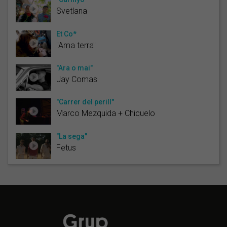
Svetlana
Et Co*
"Ama terra"
"Ara o mai"
Jay Comas
"Carrer del perill"
Marco Mezquida + Chicuelo
"La sega"
Fetus