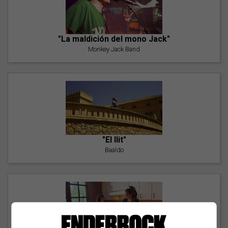
"La maldición del mono Jack"
Monkey Jack Band
"El llit"
Baaldo