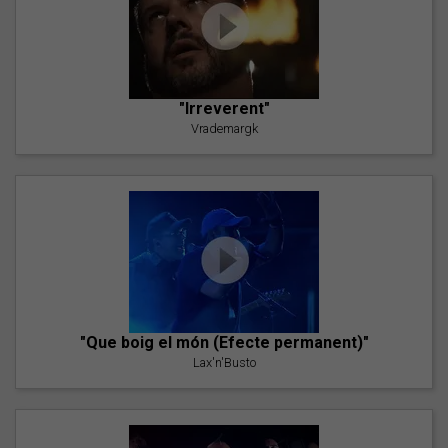
"Irreverent"
Vrademargk
"Que boig el món (Efecte permanent)"
Lax'n'Busto