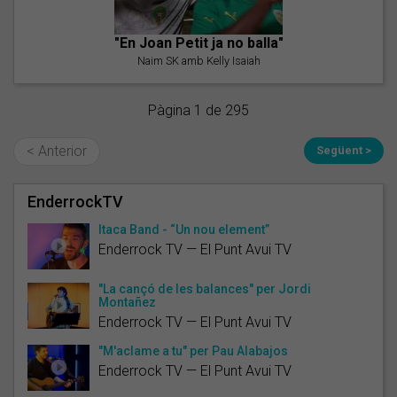
"En Joan Petit ja no balla"
Naim SK amb Kelly Isaiah
Pàgina 1 de 295
< Anterior
Següent >
EnderrockTV
Itaca Band - “Un nou element”
Enderrock TV — El Punt Avui TV
"La cançó de les balances" per Jordi
Montañez
Enderrock TV — El Punt Avui TV
"M'aclame a tu" per Pau Alabajos
Enderrock TV — El Punt Avui TV