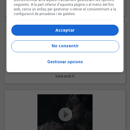
disconformitat amb aquest tractament gestionant les opcions
"Les cabres"
següents. A la part inferior d'aquesta pàgina o al menú del lloc
94 Rules amb Compte
web, cerca un enllaç per gestionar o retirar el consentiment a la
configuració de privadesa i de galetes.
Acceptar
No consentir
Gestionar opcions
"Pols d'estrelles"
Karla amb K