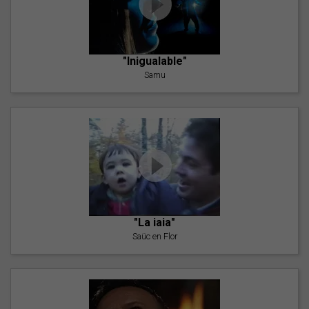
"Inigualable"
Samu
"La iaia"
Saüc en Flor