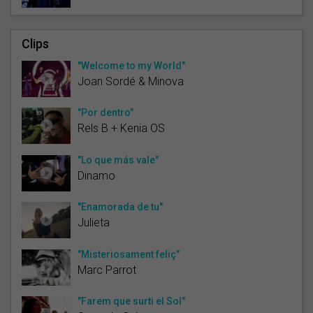
Clips
"Welcome to my World"
Joan Sordé & Minova
"Por dentro"
Rels B + Kenia OS
"Lo que más vale"
Dinamo
"Enamorada de tu"
Julieta
"Misteriosament feliç"
Marc Parrot
"Farem que surti el Sol"