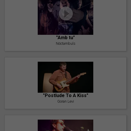
"Amb tu"
Nöctambuls
"Postlude To A Kiss"
Goran Levi