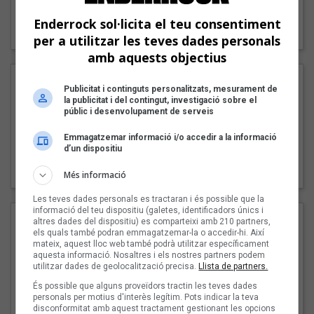
"Lo bueno y lo malo"
Enderrock sol·licita el teu consentiment
Carmen y María
per a utilitzar les teves dades personals
amb aquests objectius
Publicitat i continguts personalitzats, mesurament de
la publicitat i del contingut, investigació sobre el
públic i desenvolupament de serveis
Emmagatzemar informació i/o accedir a la informació
d’un dispositiu
"Posidònia"
Pep Álvarez amb Joan Muntaner (Xanguito)
Més informació
Les teves dades personals es tractaran i és possible que la
informació del teu dispositiu (galetes, identificadors únics i
altres dades del dispositiu) es comparteixi amb 210 partners,
els quals també podran emmagatzemar-la o accedir-hi. Així
mateix, aquest lloc web també podrà utilitzar específicament
aquesta informació. Nosaltres i els nostres partners podem
utilitzar dades de geolocalització precisa.
Llista de partners.
És possible que alguns proveïdors tractin les teves dades
personals per motius d'interès legítim. Pots indicar la teva
disconformitat amb aquest tractament gestionant les opcions