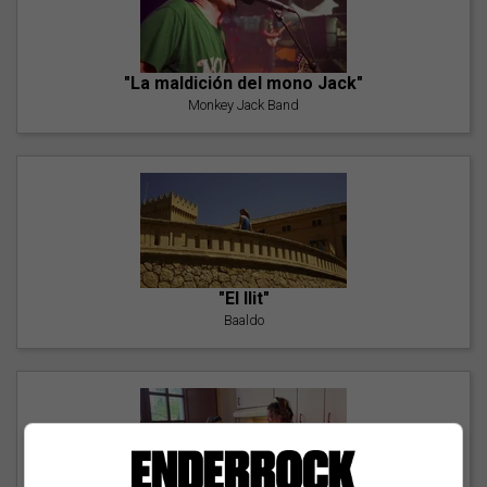
"La maldición del mono Jack"
Monkey Jack Band
"El llit"
Baaldo