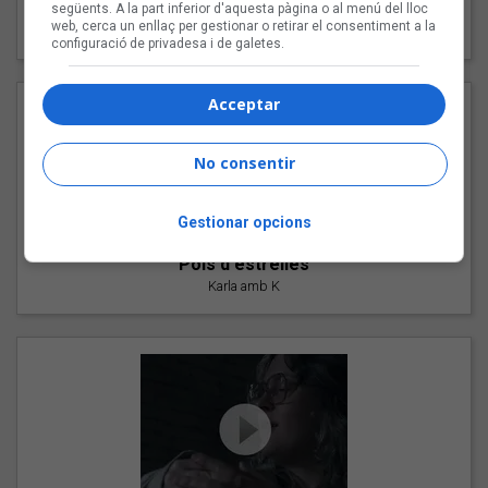
"Les cabres"
següents. A la part inferior d'aquesta pàgina o al menú del lloc
web, cerca un enllaç per gestionar o retirar el consentiment a la
94 Rules amb Compte
configuració de privadesa i de galetes.
Acceptar
No consentir
Gestionar opcions
"Pols d'estrelles"
Karla amb K