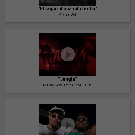
"El sopar d'una nit d'estiu"
Gemm Sol
"Jungla"
Maken Row, amb Gioba Fellini