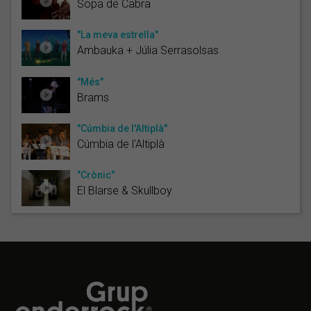
Sopa de Cabra
"La meva estrella"
Ambauka + Júlia Serrasolsas
"Més"
Brams
"Cúmbia de l'Altiplà"
Cúmbia de l'Altiplà
"Crònic"
El Blarse & Skullboy