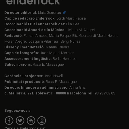
Director editorial:
Lluís Gendrau
Cap de redacció Enderrock:
Jordi Martí Fabra
Coordinació EDR i enderrock.cat:
Èlia Gea
Coordinació Anuari de la Música:
Helena M. Alegret
Redacció:
Ferran Amado, Maria Folqué, Èlia Gea, Jordi Martí, Helena
Morén Alegret, Joaquim Vilarnau i Sergi Núñez
Disseny i maquetació:
Manuel Cuyàs
Caps de fotografia:
Juan Miguel Morales
Assessorament lingüístic:
Berta Herreros
Subscripcions:
Rosa E. Massaguer
Gerència i projectes:
Jordi Novell
Publicitat i producció:
Rosa E. Massaguer
Direcció financera i administració:
Anna Gris
c. Mallorca, 221, sobreàtic · 08008 Barcelona Tel. 93 237 08 05
Segueix-nos a:
Cerca a Enderrock.cat: