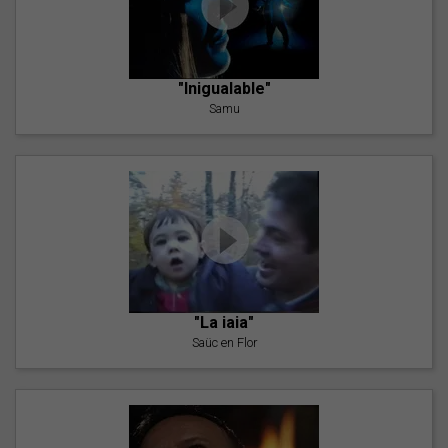
"Inigualable"
Samu
"La iaia"
Saüc en Flor