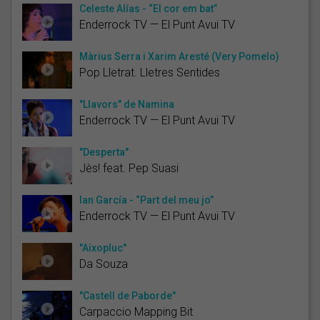
Celeste Alías - “El cor em bat”
Enderrock TV — El Punt Avui TV
Màrius Serra i Xarim Aresté (Very Pomelo)
Pop Lletrat. Lletres Sentides
"Llavors" de Namina
Enderrock TV — El Punt Avui TV
"Desperta"
Jès! feat. Pep Suasi
Ian García - “Part del meu jo”
Enderrock TV — El Punt Avui TV
"Aixopluc"
Da Souza
"Castell de Paborde"
Carpaccio Mapping Bit