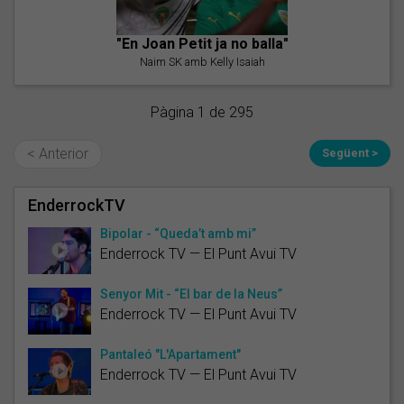
"En Joan Petit ja no balla"
Naim SK amb Kelly Isaiah
Pàgina 1 de 295
< Anterior
Següent >
EnderrockTV
Bipolar - “Queda’t amb mi”
Enderrock TV — El Punt Avui TV
Senyor Mit - “El bar de la Neus”
Enderrock TV — El Punt Avui TV
Pantaleó "L'Apartament"
Enderrock TV — El Punt Avui TV