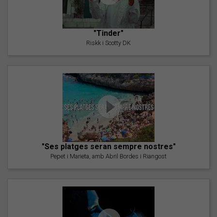
"Tinder"
Riskk i Scotty DK
"Ses platges seran sempre nostres"
Pepet i Marieta, amb Abril Bordes i Riangost