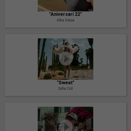
"Aniversari 22"
Alba Grasa
"Sweat"
Sofia Coll