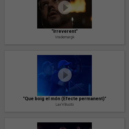
"Irreverent"
Vrademargk
"Que boig el món (Efecte permanent)"
Lax'n'Busto