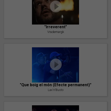
"Irreverent"
Vrademargk
"Que boig el món (Efecte permanent)"
Lax'n'Busto