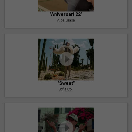
"Aniversari 22"
Alba Grasa
"Sweat"
Sofia Coll