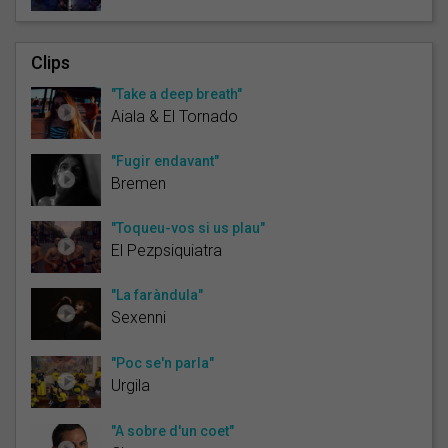
Clips
"Take a deep breath"
Aiala & El Tornado
"Fugir endavant"
Bremen
"Toqueu-vos si us plau"
El Pezpsiquiatra
"La faràndula"
Sexenni
"Poc se'n parla"
Urgila
"A sobre d'un coet"