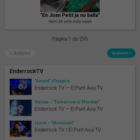
"En Joan Petit ja no balla"
Naim SK amb Kelly Isaiah
Pàgina 1 de 295
< Anterior
Següent >
EnderrockTV
"Amunt" d'Inspira
Enderrock TV — El Punt Avui TV
Saidax - “Tomorrow is Monday”
Enderrock TV — El Punt Avui TV
Llorer - "Moviment”
Enderrock TV / El Punt Avui TV