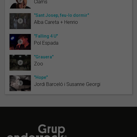
Clams
"Sant Josep, feu-lo dormir"
Alba Careta + Henrio
"Falling 4 U"
Pol Espada
"Grauera"
Zoo
"Hope"
Jordi Barceló i Susanne Georgi