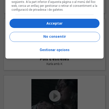
"Les cabres"
següents. A la part inferior d'aquesta pàgina o al menú del lloc
web, cerca un enllaç per gestionar o retirar el consentiment a la
94 Rules amb Compte
configuració de privadesa i de galetes.
Acceptar
No consentir
Gestionar opcions
"Pols d'estrelles"
Karla amb K