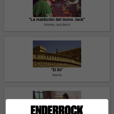
"La maldición del mono Jack"
Monkey Jack Band
"El llit"
Baaldo