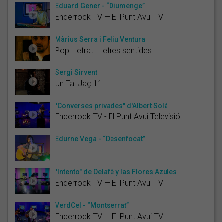
Eduard Gener - “Diumenge”
Enderrock TV — El Punt Avui TV
Màrius Serra i Feliu Ventura
Pop Lletrat. Lletres sentides
Sergi Sirvent
Un Tal Jaç 11
"Converses privades" d'Albert Solà
Enderrock TV - El Punt Avui Televisió
Edurne Vega - “Desenfocat”
"Intento" de Delafé y las Flores Azules
Enderrock TV — El Punt Avui TV
VerdCel - “Montserrat”
Enderrock TV — El Punt Avui TV