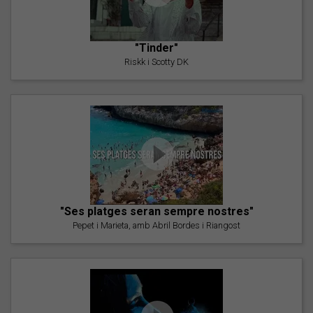
"Tinder"
Riskk i Scotty DK
"Ses platges seran sempre nostres"
Pepet i Marieta, amb Abril Bordes i Riangost