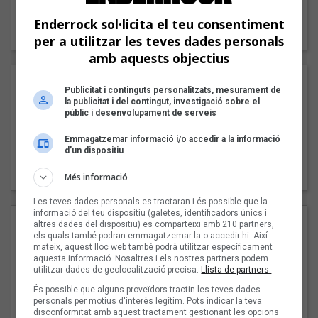
"Lo bueno y lo malo"
Enderrock sol·licita el teu consentiment
Carmen y María
per a utilitzar les teves dades personals
amb aquests objectius
Publicitat i continguts personalitzats, mesurament de
la publicitat i del contingut, investigació sobre el
públic i desenvolupament de serveis
Emmagatzemar informació i/o accedir a la informació
d’un dispositiu
"Posidònia"
Pep Álvarez amb Joan Muntaner (Xanguito)
Més informació
Les teves dades personals es tractaran i és possible que la
informació del teu dispositiu (galetes, identificadors únics i
altres dades del dispositiu) es comparteixi amb 210 partners,
els quals també podran emmagatzemar-la o accedir-hi. Així
mateix, aquest lloc web també podrà utilitzar específicament
aquesta informació. Nosaltres i els nostres partners podem
utilitzar dades de geolocalització precisa.
Llista de partners.
És possible que alguns proveïdors tractin les teves dades
personals per motius d'interès legítim. Pots indicar la teva
disconformitat amb aquest tractament gestionant les opcions