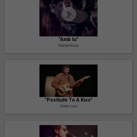
"Amb tu"
Nöctambuls
"Postlude To A Kiss"
Goran Levi