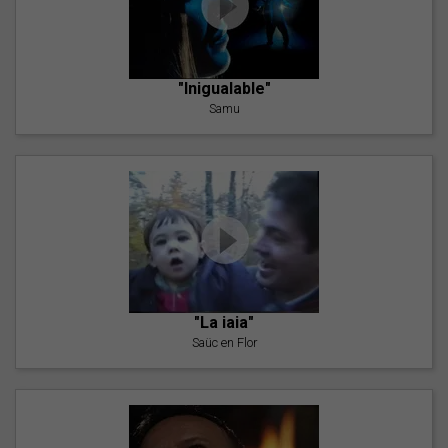
"Inigualable"
Samu
"La iaia"
Saüc en Flor