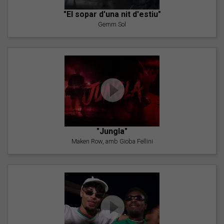
"El sopar d'una nit d'estiu"
Gemm Sol
"Jungla"
Maken Row, amb Gioba Fellini