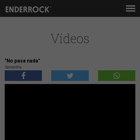
Men
de
nav
Vídeos
"No pasa nada"
Samantha