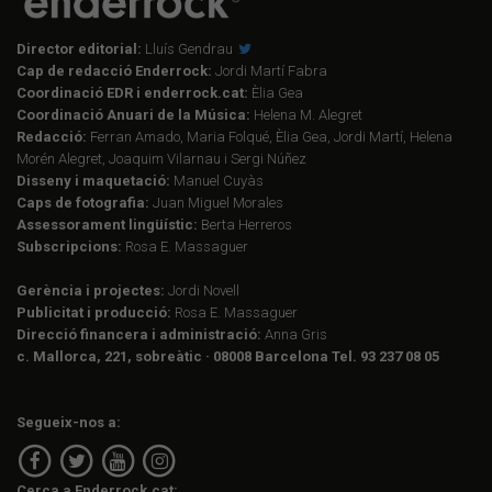
Director editorial:
Lluís Gendrau
Cap de redacció Enderrock:
Jordi Martí Fabra
Coordinació EDR i enderrock.cat:
Èlia Gea
Coordinació Anuari de la Música:
Helena M. Alegret
Redacció:
Ferran Amado, Maria Folqué, Èlia Gea, Jordi Martí, Helena
Morén Alegret, Joaquim Vilarnau i Sergi Núñez
Disseny i maquetació:
Manuel Cuyàs
Caps de fotografia:
Juan Miguel Morales
Assessorament lingüístic:
Berta Herreros
Subscripcions:
Rosa E. Massaguer
Gerència i projectes:
Jordi Novell
Publicitat i producció:
Rosa E. Massaguer
Direcció financera i administració:
Anna Gris
c. Mallorca, 221, sobreàtic · 08008 Barcelona Tel. 93 237 08 05
Segueix-nos a:
Cerca a Enderrock.cat: