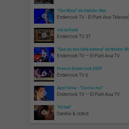
"The Wind" de Halldor Mar
Enderrock TV - El Punt Avui Televisi
Adrià Puntí
Enderrock TV 37
"Que no ens falte estima" de Nèstor M
Enderrock TV — El Punt Avui TV
Premis Enderrock 2009
Enderrock TV 6
Apol·lònia - “Escriu-me”
Enderrock TV — El Punt Avui TV
"Kit kat"
Dani6ix & Izzkid