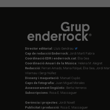
Director editorial:
Lluís Gendrau
Cap de redacció Enderrock:
Jordi Martí Fabra
Coordinació EDR i enderrock.cat:
Èlia Gea
Coordinació Anuari de la Música:
Helena M. Alegret
Redacció:
Ferran Amado, Maria Folqué, Èlia Gea, Jordi Mart
Vilarnau i Sergi Núñez
Disseny i maquetació:
Manuel Cuyàs
Caps de fotografia:
Juan Miguel Morales
Assessorament lingüístic:
Berta Herreros
Subscripcions:
Rosa E. Massaguer
Gerència i projectes:
Jordi Novell
Publicitat i producció:
Rosa E. Massaguer