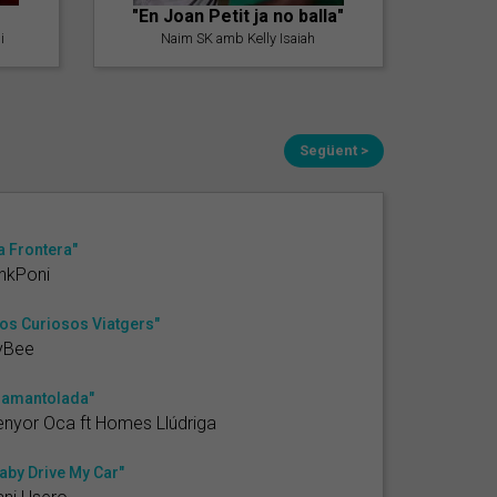
"En Joan Petit ja no balla"
i
Naim SK amb Kelly Isaiah
Següent >
a Frontera"
nkPoni
os Curiosos Viatgers"
yBee
lamantolada"
nyor Oca ft Homes Llúdriga
aby Drive My Car"