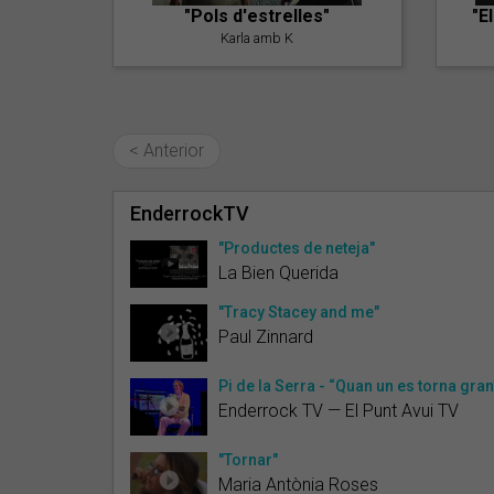
"Pols d'estrelles"
"E
Karla amb K
< Anterior
EnderrockTV
"Productes de neteja"
La Bien Querida
"Tracy Stacey and me"
Paul Zinnard
Pi de la Serra - “Quan un es torna gran
Enderrock TV — El Punt Avui TV
"Tornar"
Maria Antònia Roses