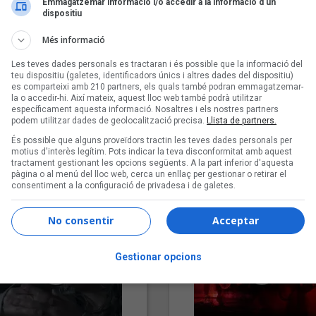
Emmagatzemar informació i/o accedir a la informació d’un
dispositiu
Més informació
Les teves dades personals es tractaran i és possible que la informació del
teu dispositiu (galetes, identificadors únics i altres dades del dispositiu)
es comparteixi amb 210 partners, els quals també podran emmagatzemar-
la o accedir-hi. Així mateix, aquest lloc web també podrà utilitzar
específicament aquesta informació. Nosaltres i els nostres partners
podem utilitzar dades de geolocalització precisa.
Llista de partners.
"Lo bueno y lo malo"
"Posidònia"
És possible que alguns proveïdors tractin les teves dades personals per
Carmen y María
Pep Álvarez amb Joan Muntan
motius d'interès legítim. Pots indicar la teva disconformitat amb aquest
tractament gestionant les opcions següents. A la part inferior d'aquesta
(Xanguito)
pàgina o al menú del lloc web, cerca un enllaç per gestionar o retirar el
consentiment a la configuració de privadesa i de galetes.
No consentir
Acceptar
Gestionar opcions