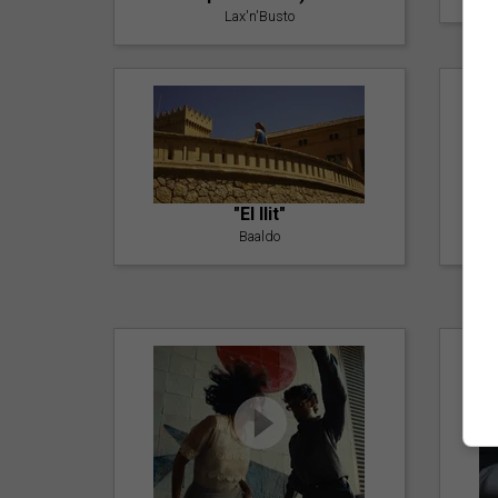
Lax'n'Busto
"El llit"
Baaldo