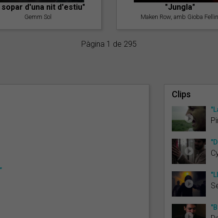
l sopar d'una nit d'estiu"
"Jungla"
Gemm Sol
Maken Row, amb Gioba Fellin
Pàgina 1 de 295
Clips
"L
Pi
"D
C
”
"L
Se
"B