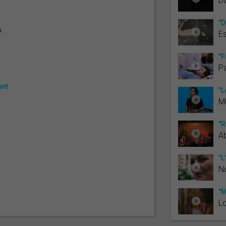
Da
"D
ó
Es
"F
Pa
unt
"L
M
"R
A
"L
N
"M
Lo