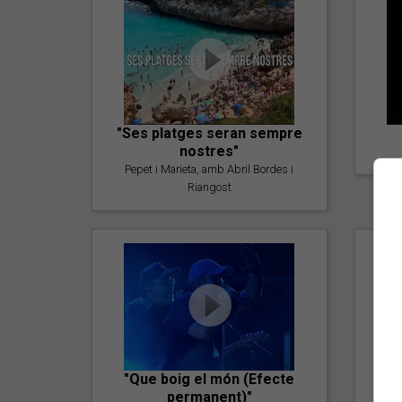
"Ses platges seran sempre
nostres"
Pepet i Marieta, amb Abril Bordes i
Riangost
"Que boig el món (Efecte
permanent)"