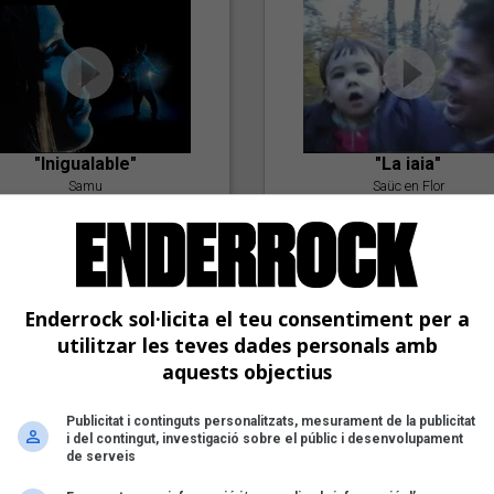
"Inigualable"
"La iaia"
Samu
Saüc en Flor
Enderrock sol·licita el teu consentiment per a
utilitzar les teves dades personals amb
aquests objectius
Publicitat i continguts personalitzats, mesurament de la publicitat
"Postlude To A Kiss"
i del contingut, investigació sobre el públic i desenvolupament
Goran Levi
de serveis
"Amb tu"
Nöctambuls