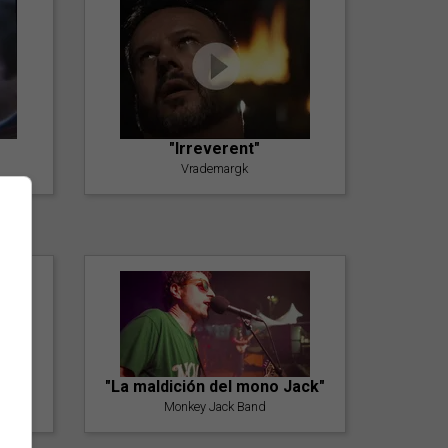
"Irreverent"
Vrademargk
"La maldición del mono Jack"
Monkey Jack Band