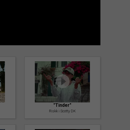
"Tinder"
Riskk i Scotty DK