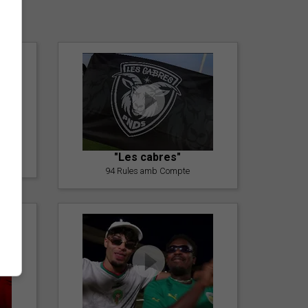
er
"Les cabres"
94 Rules amb Compte