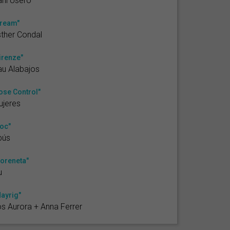
ni Usero
ream"
ther Condal
irenze"
u Alabajos
ose Control"
ujeres
oc"
bús
'oreneta"
u
ayrig"
s Aurora + Anna Ferrer