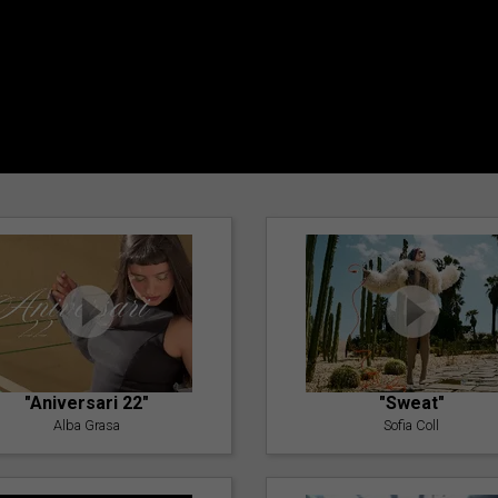
"Aniversari 22"
"Sweat"
Alba Grasa
Sofia Coll