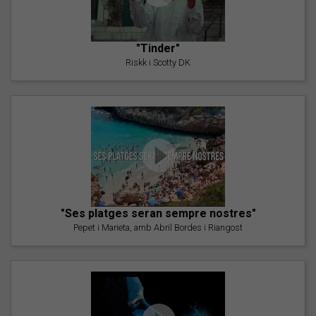
"Tinder"
Riskk i Scotty DK
"Ses platges seran sempre nostres"
Pepet i Marieta, amb Abril Bordes i Riangost