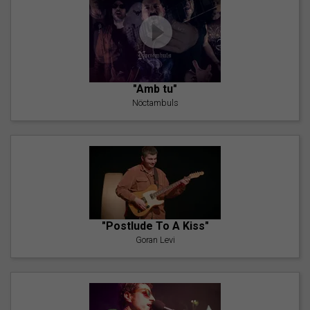
"Amb tu"
Nöctambuls
"Postlude To A Kiss"
Goran Levi