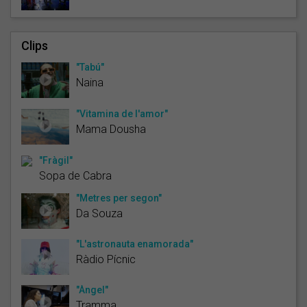
Clips
"Tabú"
Naina
"Vitamina de l'amor"
Mama Dousha
"Fràgil"
Sopa de Cabra
"Metres per segon"
Da Souza
"L'astronauta enamorada"
Ràdio Pícnic
"Àngel"
Tramma