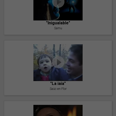
"Inigualable"
Samu
"La iaia"
Saüc en Flor