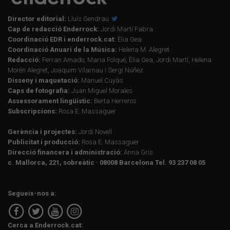
Director editorial:
Lluís Gendrau
Cap de redacció Enderrock:
Jordi Martí Fabra
Coordinació EDR i enderrock.cat:
Èlia Gea
Coordinació Anuari de la Música:
Helena M. Alegret
Redacció:
Ferran Amado, Maria Folqué, Èlia Gea, Jordi Martí, Helena
Morén Alegret, Joaquim Vilarnau i Sergi Núñez
Disseny i maquetació:
Manuel Cuyàs
Caps de fotografia:
Juan Miguel Morales
Assessorament lingüístic:
Berta Herreros
Subscripcions:
Rosa E. Massaguer
Gerència i projectes:
Jordi Novell
Publicitat i producció:
Rosa E. Massaguer
Direcció financera i administració:
Anna Gris
c. Mallorca, 221, sobreàtic · 08008 Barcelona Tel. 93 237 08 05
Segueix-nos a:
Cerca a Enderrock.cat: