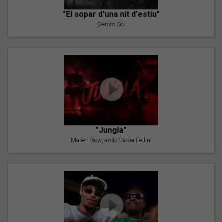
"El sopar d'una nit d'estiu"
Gemm Sol
"Jungla"
Maken Row, amb Gioba Fellini