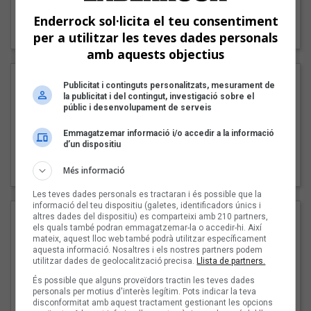
"Lo bueno y lo malo"
Enderrock sol·licita el teu consentiment
Carmen y María
per a utilitzar les teves dades personals
amb aquests objectius
Publicitat i continguts personalitzats, mesurament de
la publicitat i del contingut, investigació sobre el
públic i desenvolupament de serveis
Emmagatzemar informació i/o accedir a la informació
d’un dispositiu
"Posidònia"
Pep Álvarez amb Joan Muntaner (Xanguito)
Més informació
Les teves dades personals es tractaran i és possible que la
informació del teu dispositiu (galetes, identificadors únics i
altres dades del dispositiu) es comparteixi amb 210 partners,
els quals també podran emmagatzemar-la o accedir-hi. Així
mateix, aquest lloc web també podrà utilitzar específicament
aquesta informació. Nosaltres i els nostres partners podem
utilitzar dades de geolocalització precisa.
Llista de partners.
És possible que alguns proveïdors tractin les teves dades
personals per motius d'interès legítim. Pots indicar la teva
disconformitat amb aquest tractament gestionant les opcions