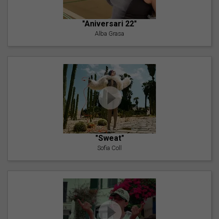
"Aniversari 22"
Alba Grasa
"Sweat"
Sofia Coll