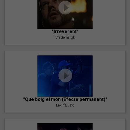
"Irreverent"
Vrademargk
"Que boig el món (Efecte permanent)"
Lax'n'Busto