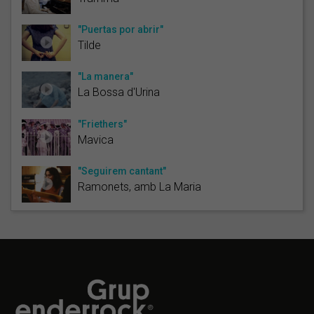
"Puertas por abrir"
Tilde
"La manera"
La Bossa d'Urina
"Friethers"
Mavica
"Seguirem cantant"
Ramonets, amb La Maria