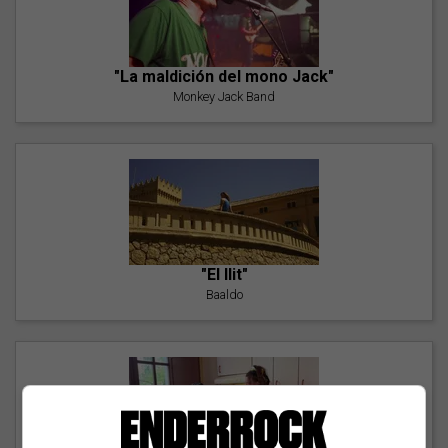
"La maldición del mono Jack"
Monkey Jack Band
"El llit"
Baaldo