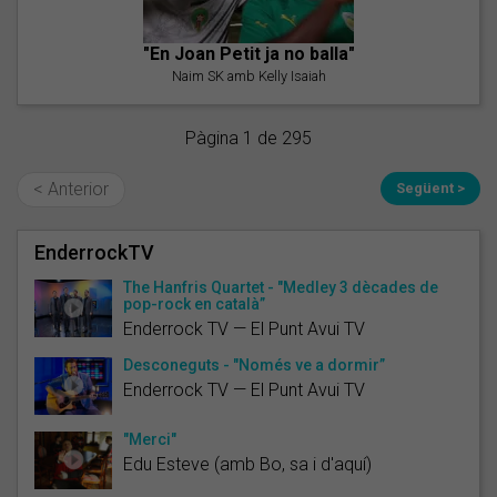
"En Joan Petit ja no balla"
Naim SK amb Kelly Isaiah
Pàgina 1 de 295
< Anterior
Següent >
EnderrockTV
The Hanfris Quartet - "Medley 3 dècades de
pop-rock en català”
Enderrock TV — El Punt Avui TV
Desconeguts - "Només ve a dormir”
Enderrock TV — El Punt Avui TV
"Merci"
Edu Esteve (amb Bo, sa i d'aquí)