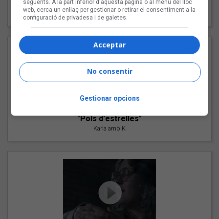
següents. A la part inferior d'aquesta pàgina o al menú del lloc
"Les cabres"
web, cerca un enllaç per gestionar o retirar el consentiment a la
94 Rules amb Compte
configuració de privadesa i de galetes.
Acceptar
No consentir
Gestionar opcions
"Pols d'estrelles"
Karla amb K