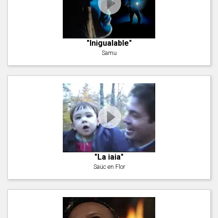
"Inigualable"
Samu
"La iaia"
Saüc en Flor