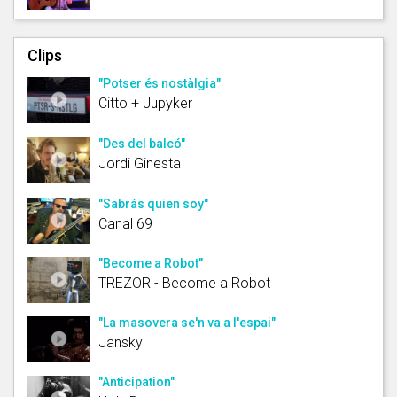
Clips
"Potser és nostàlgia"
Citto + Jupyker
"Des del balcó"
Jordi Ginesta
"Sabrás quien soy"
Canal 69
"Become a Robot"
TREZOR - Become a Robot
"La masovera se'n va a l'espai"
Jansky
"Anticipation"