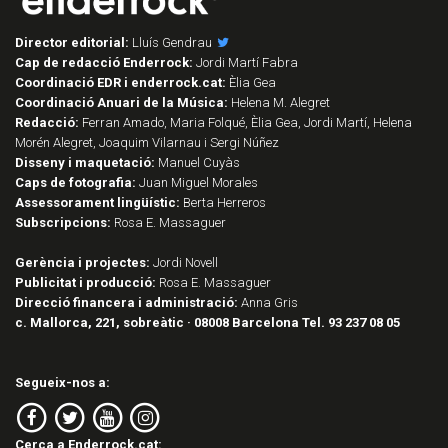
Director editorial:
Lluís Gendrau
Cap de redacció Enderrock:
Jordi Martí Fabra
Coordinació EDR i enderrock.cat:
Èlia Gea
Coordinació Anuari de la Música:
Helena M. Alegret
Redacció:
Ferran Amado, Maria Folqué, Èlia Gea, Jordi Martí, Helena
Morén Alegret, Joaquim Vilarnau i Sergi Núñez
Disseny i maquetació:
Manuel Cuyàs
Caps de fotografia:
Juan Miguel Morales
Assessorament lingüístic:
Berta Herreros
Subscripcions:
Rosa E. Massaguer
Gerència i projectes:
Jordi Novell
Publicitat i producció:
Rosa E. Massaguer
Direcció financera i administració:
Anna Gris
c. Mallorca, 221, sobreàtic · 08008 Barcelona Tel. 93 237 08 05
Segueix-nos a:
Cerca a Enderrock.cat: