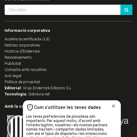
Informació corporativa
Audiència certificada OJD
Notícies corporatives
Història d'Enderrock
Reconeixements
Publicitat
Contacta amb nosaltres
Avís legal
Política de privacitat
Editorial:
Grup Enderrock Edicions S.L.
Tecnologia:
Sobrevia.net
Amb la col·laboració de: