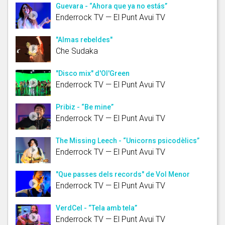
Guevara - “Ahora que ya no estás”
Enderrock TV — El Punt Avui TV
"Almas rebeldes"
Che Sudaka
"Disco mix" d'Ol'Green
Enderrock TV — El Punt Avui TV
Pribiz - “Be mine”
Enderrock TV — El Punt Avui TV
The Missing Leech - “Unicorns psicodèlics”
Enderrock TV — El Punt Avui TV
"Que passes dels records" de Vol Menor
Enderrock TV — El Punt Avui TV
VerdCel - “Tela amb tela”
Enderrock TV — El Punt Avui TV