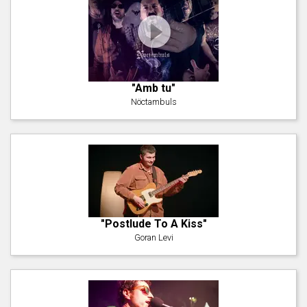
"Amb tu"
Nöctambuls
"Postlude To A Kiss"
Goran Levi