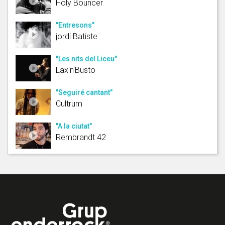
Holy Bouncer
"Entresons"
jordi Batiste
"Les nits del Liceu"
Lax'n'Busto
"Seguiré cantant"
Cultrum
"A la ciutat"
Rembrandt 42