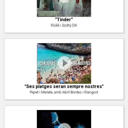
"Tinder"
Riskk i Scotty DK
"Ses platges seran sempre nostres"
Pepet i Marieta, amb Abril Bordes i Riangost