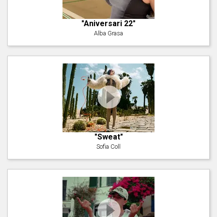
"Aniversari 22"
Alba Grasa
"Sweat"
Sofia Coll