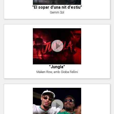
"El sopar d'una nit d'estiu"
Gemm Sol
"Jungla"
Maken Row, amb Gioba Fellini