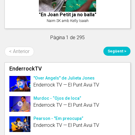
"En Joan Petit ja no balla"
Naim SK amb Kelly Isaiah
Pàgina 1 de 295
< Anterior
Següent >
EnderrockTV
"Over Angels" de Julieta Jones
Enderrock TV — El Punt Avui TV
Murdoc - “Ojos de loca”
Enderrock TV — El Punt Avui TV
Pearson - "Em preocupa”
Enderrock TV — El Punt Avui TV