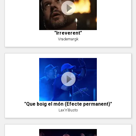
"Irreverent"
Vrademargk
"Que boig el món (Efecte permanent)"
Lax'n'Busto