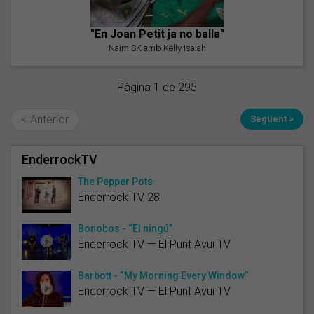
"En Joan Petit ja no balla"
Naim SK amb Kelly Isaiah
Pàgina 1 de 295
< Anterior
Següent >
EnderrockTV
The Pepper Pots
Enderrock TV 28
Bonobos - “El ningú”
Enderrock TV — El Punt Avui TV
Barbott - “My Morning Every Window”
Enderrock TV — El Punt Avui TV