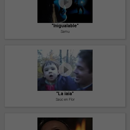
"Inigualable"
Samu
"La iaia"
Saüc en Flor