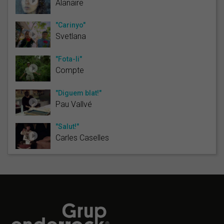
Alanaire
"Carinyo"
Svetlana
"Fota-li"
Compte
"Diguem blat!"
Pau Vallvé
"Salut!"
Carles Caselles