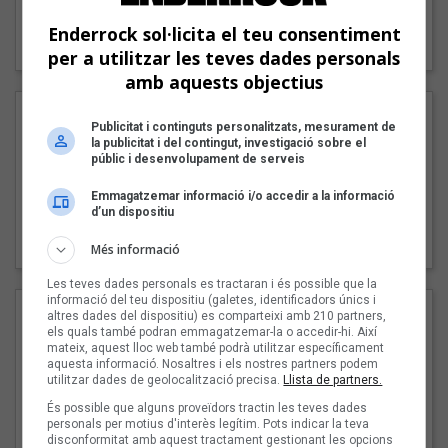
"Lo bueno y lo malo"
Enderrock sol·licita el teu consentiment
Carmen y María
per a utilitzar les teves dades personals
amb aquests objectius
Publicitat i continguts personalitzats, mesurament de
la publicitat i del contingut, investigació sobre el
públic i desenvolupament de serveis
Emmagatzemar informació i/o accedir a la informació
d’un dispositiu
"Posidònia"
Pep Álvarez amb Joan Muntaner (Xanguito)
Més informació
Les teves dades personals es tractaran i és possible que la
informació del teu dispositiu (galetes, identificadors únics i
altres dades del dispositiu) es comparteixi amb 210 partners,
els quals també podran emmagatzemar-la o accedir-hi. Així
mateix, aquest lloc web també podrà utilitzar específicament
aquesta informació. Nosaltres i els nostres partners podem
utilitzar dades de geolocalització precisa.
Llista de partners.
És possible que alguns proveïdors tractin les teves dades
personals per motius d'interès legítim. Pots indicar la teva
disconformitat amb aquest tractament gestionant les opcions