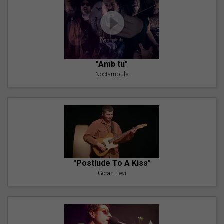
"Amb tu"
Nöctambuls
"Postlude To A Kiss"
Goran Levi