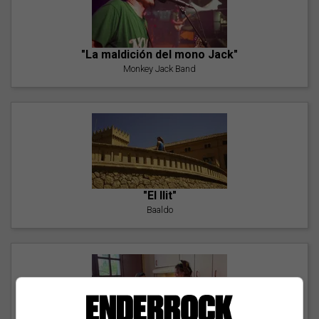
"La maldición del mono Jack"
Monkey Jack Band
"El llit"
Baaldo