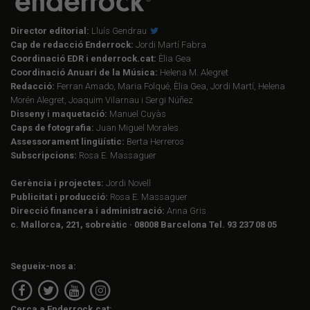
Director editorial:
Lluís Gendrau
Cap de redacció Enderrock:
Jordi Martí Fabra
Coordinació EDR i enderrock.cat:
Èlia Gea
Coordinació Anuari de la Música:
Helena M. Alegret
Redacció:
Ferran Amado, Maria Folqué, Èlia Gea, Jordi Martí, Helena
Morén Alegret, Joaquim Vilarnau i Sergi Núñez
Disseny i maquetació:
Manuel Cuyàs
Caps de fotografia:
Juan Miguel Morales
Assessorament lingüístic:
Berta Herreros
Subscripcions:
Rosa E. Massaguer
Gerència i projectes:
Jordi Novell
Publicitat i producció:
Rosa E. Massaguer
Direcció financera i administració:
Anna Gris
c. Mallorca, 221, sobreàtic · 08008 Barcelona Tel. 93 237 08 05
Segueix-nos a:
Cerca a Enderrock.cat: