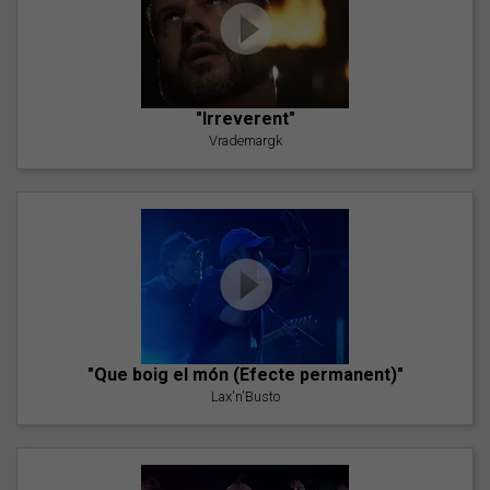
"Irreverent"
Vrademargk
"Que boig el món (Efecte permanent)"
Lax'n'Busto