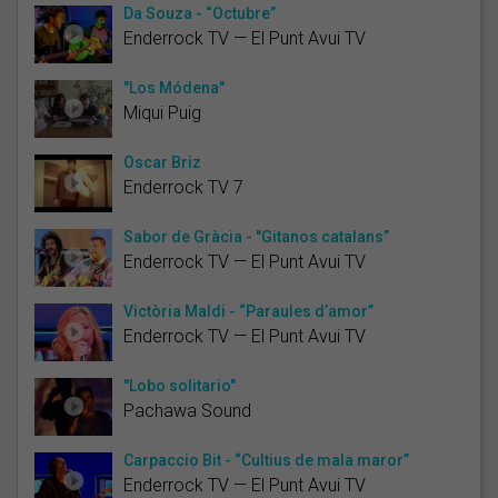
Da Souza - “Octubre”
Enderrock TV — El Punt Avui TV
"Los Módena"
Miqui Puig
Òscar Briz
Enderrock TV 7
Sabor de Gràcia - "Gitanos catalans”
Enderrock TV — El Punt Avui TV
Victòria Maldi - “Paraules d’amor”
Enderrock TV — El Punt Avui TV
"Lobo solitario"
Pachawa Sound
Carpaccio Bit - “Cultius de mala maror”
Enderrock TV — El Punt Avui TV