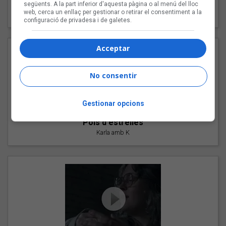
"Les cabres"
següents. A la part inferior d'aquesta pàgina o al menú del lloc
web, cerca un enllaç per gestionar o retirar el consentiment a la
94 Rules amb Compte
configuració de privadesa i de galetes.
Acceptar
No consentir
Gestionar opcions
"Pols d'estrelles"
Karla amb K