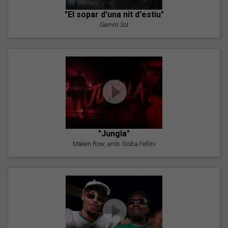
"El sopar d'una nit d'estiu"
Gemm Sol
"Jungla"
Maken Row, amb Gioba Fellini