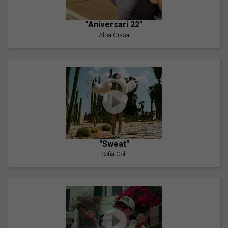
"Aniversari 22"
Alba Grasa
"Sweat"
Sofia Coll