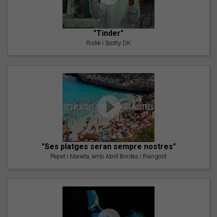
"Tinder"
Riskk i Scotty DK
"Ses platges seran sempre nostres"
Pepet i Marieta, amb Abril Bordes i Riangost