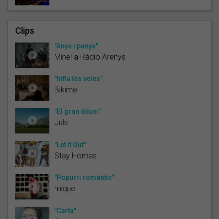
Clips
"Anys i panys"
Mine! a Ràdio Arenys
"Infla les veles"
Bikimel
"El gran diluvi"
Juls
"Let It Out"
Stay Homas
"Popurri romàntic"
miquel
"Carta"