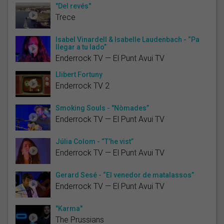
"Del revés"
Trece
Isabel Vinardell & Isabelle Laudenbach - “Pa
llegar a tu lado”
Enderrock TV — El Punt Avui TV
Llibert Fortuny
Enderrock TV 2
Smoking Souls - "Nòmades”
Enderrock TV — El Punt Avui TV
Júlia Colom - “T’he vist”
Enderrock TV — El Punt Avui TV
Gerard Sesé - “El venedor de matalassos”
Enderrock TV — El Punt Avui TV
"Karma"
The Prussians