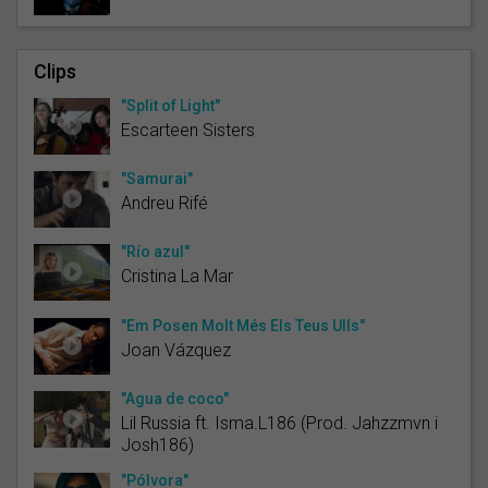
Clips
"Split of Light"
Escarteen Sisters
"Samurai"
Andreu Rifé
"Río azul"
Cristina La Mar
"Em Posen Molt Més Els Teus Ulls"
Joan Vázquez
"Agua de coco"
Lil Russia ft. Isma.L186 (Prod. Jahzzmvn i
Josh186)
"Pólvora"