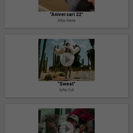
"Aniversari 22"
Alba Grasa
"Sweat"
Sofia Coll