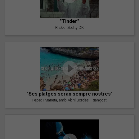
"Tinder"
Riskk i Scotty DK
"Ses platges seran sempre nostres"
Pepet i Marieta, amb Abril Bordes i Riangost