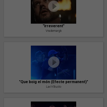
"Irreverent"
Vrademargk
"Que boig el món (Efecte permanent)"
Lax'n'Busto