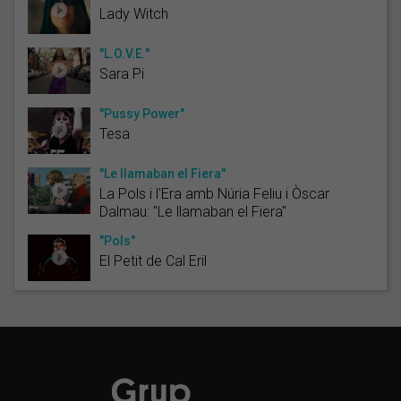
Lady Witch
"L.O.V.E."
Sara Pi
"Pussy Power"
Tesa
"Le llamaban el Fiera"
La Pols i l'Era amb Núria Feliu i Òscar
Dalmau: "Le llamaban el Fiera"
"Pols"
El Petit de Cal Eril