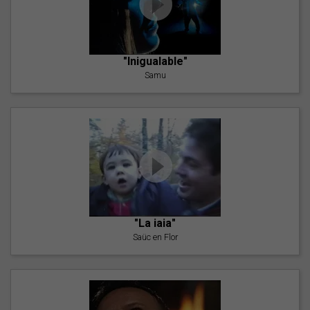
"Inigualable"
Samu
"La iaia"
Saüc en Flor