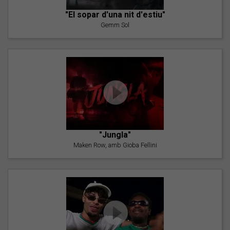
"El sopar d'una nit d'estiu"
Gemm Sol
"Jungla"
Maken Row, amb Gioba Fellini