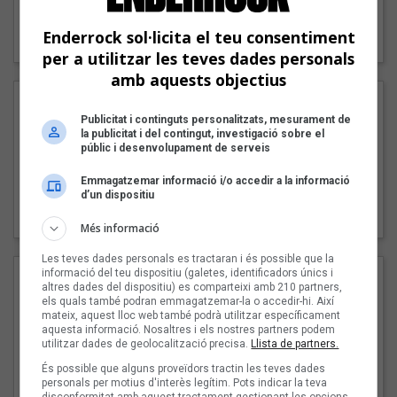
"Lo bueno y lo malo"
Enderrock sol·licita el teu consentiment
Carmen y María
per a utilitzar les teves dades personals
amb aquests objectius
Publicitat i continguts personalitzats, mesurament de
la publicitat i del contingut, investigació sobre el
públic i desenvolupament de serveis
Emmagatzemar informació i/o accedir a la informació
"Posidònia"
d’un dispositiu
Pep Álvarez amb Joan Muntaner (Xanguito)
Més informació
Les teves dades personals es tractaran i és possible que la
informació del teu dispositiu (galetes, identificadors únics i
altres dades del dispositiu) es comparteixi amb 210 partners,
els quals també podran emmagatzemar-la o accedir-hi. Així
mateix, aquest lloc web també podrà utilitzar específicament
aquesta informació. Nosaltres i els nostres partners podem
utilitzar dades de geolocalització precisa.
Llista de partners.
És possible que alguns proveïdors tractin les teves dades
personals per motius d'interès legítim. Pots indicar la teva