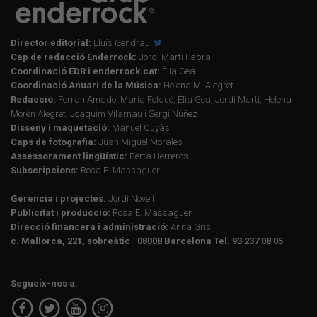
Director editorial:
Lluís Gendrau
Cap de redacció Enderrock:
Jordi Martí Fabra
Coordinació EDR i enderrock.cat:
Èlia Gea
Coordinació Anuari de la Música:
Helena M. Alegret
Redacció:
Ferran Amado, Maria Folqué, Èlia Gea, Jordi Martí, Helena
Morén Alegret, Joaquim Vilarnau i Sergi Núñez
Disseny i maquetació:
Manuel Cuyàs
Caps de fotografia:
Juan Miguel Morales
Assessorament lingüístic:
Berta Herreros
Subscripcions:
Rosa E. Massaguer
Gerència i projectes:
Jordi Novell
Publicitat i producció:
Rosa E. Massaguer
Direcció financera i administració:
Anna Gris
c. Mallorca, 221, sobreàtic · 08008 Barcelona Tel. 93 237 08 05
Segueix-nos a: