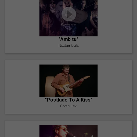
"Amb tu"
Nöctambuls
"Postlude To A Kiss"
Goran Levi