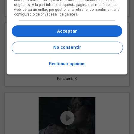
disconformitat amb aquest tractament gestionant les opcions
"Les cabres"
següents. A la part inferior d'aquesta pàgina o al menú del lloc
94 Rules amb Compte
web, cerca un enllaç per gestionar o retirar el consentiment a la
configuració de privadesa i de galetes.
Acceptar
No consentir
Gestionar opcions
"Pols d'estrelles"
Karla amb K