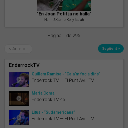
"En Joan Petit ja no balla"
Naim SK amb Kelly Isaiah
Pàgina 1 de 295
< Anterior
Següent >
EnderrockTV
Guillem Ramisa - “Cala’m foc a dins”
Enderrock TV — El Punt Avui TV
Maria Coma
Enderrock TV 45
Litus - “Sudamericana”
Enderrock TV — El Punt Avui TV