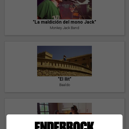
"La maldición del mono Jack"
Monkey Jack Band
"El llit"
Baaldo