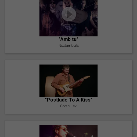
"Amb tu"
Nöctambuls
"Postlude To A Kiss"
Goran Levi