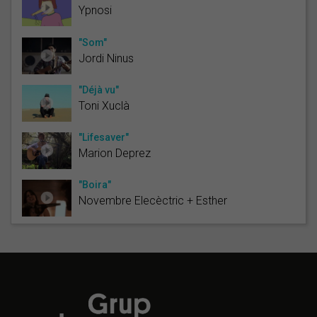
Ypnosi
"Som"
Jordi Ninus
"Déjà vu"
Toni Xuclà
"Lifesaver"
Marion Deprez
"Boira"
Novembre Elecèctric + Esther