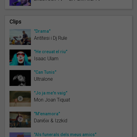
Clips
"Drama"
Antítesi i Dj Rule
"He creuat el riu"
Isaac Ulam
"Can Tunis"
Ultralone
"Jo ja me'n vaig"
Mon Joan Tiquat
"M'enamora"
Dani6ix & Izzkid
"Als funerals dels meus amics"