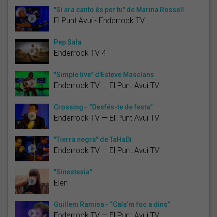
"Si ara canto és per tu" de Marina Rossell
El Punt Avui - Enderrock TV
Pep Sala
Enderrock TV 4
"Simple live" d'Esteve Masclans
Enderrock TV — El Punt Avui TV
Crossing - “Desfés-te de festa”
Enderrock TV — El Punt Avui TV
"Tierra negra" de TaHaDi
Enderrock TV — El Punt Avui TV
"Sinestesia"
Elen
Guillem Ramisa - “Cala’m foc a dins”
Enderrock TV — El Punt Avui TV