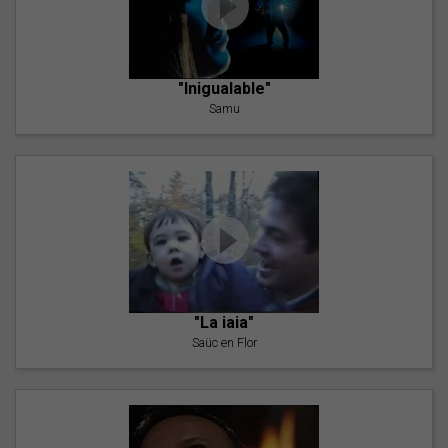
"Inigualable"
Samu
"La iaia"
Saüc en Flor