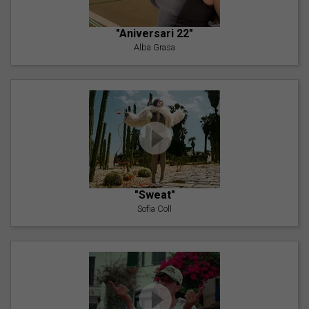
"Aniversari 22"
Alba Grasa
"Sweat"
Sofia Coll