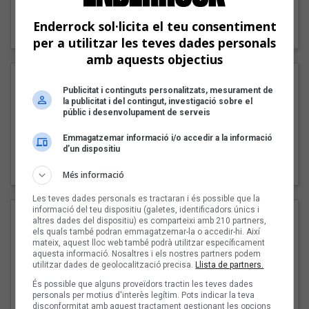
"Lo bueno y lo malo"
Enderrock sol·licita el teu consentiment
Carmen y María
per a utilitzar les teves dades personals
amb aquests objectius
Publicitat i continguts personalitzats, mesurament de
la publicitat i del contingut, investigació sobre el
públic i desenvolupament de serveis
Emmagatzemar informació i/o accedir a la informació
d’un dispositiu
"Posidònia"
Pep Álvarez amb Joan Muntaner (Xanguito)
Més informació
Les teves dades personals es tractaran i és possible que la
informació del teu dispositiu (galetes, identificadors únics i
altres dades del dispositiu) es comparteixi amb 210 partners,
els quals també podran emmagatzemar-la o accedir-hi. Així
mateix, aquest lloc web també podrà utilitzar específicament
aquesta informació. Nosaltres i els nostres partners podem
utilitzar dades de geolocalització precisa.
Llista de partners.
És possible que alguns proveïdors tractin les teves dades
personals per motius d'interès legítim. Pots indicar la teva
disconformitat amb aquest tractament gestionant les opcions