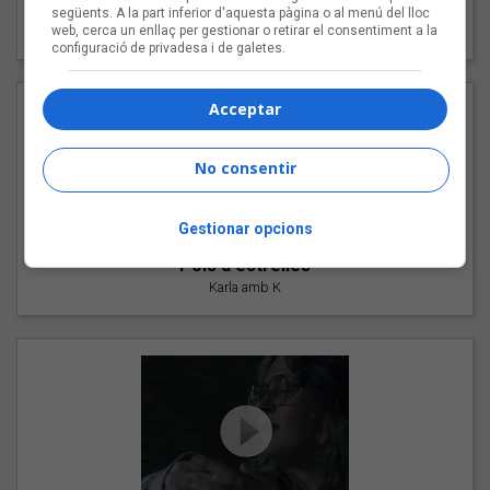
"Les cabres"
següents. A la part inferior d'aquesta pàgina o al menú del lloc
94 Rules amb Compte
web, cerca un enllaç per gestionar o retirar el consentiment a la
configuració de privadesa i de galetes.
Acceptar
No consentir
Gestionar opcions
"Pols d'estrelles"
Karla amb K