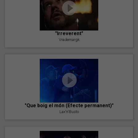
"Irreverent"
Vrademargk
"Que boig el món (Efecte permanent)"
Lax'n'Busto