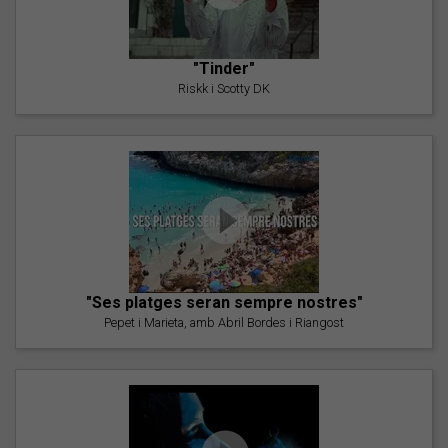
"Tinder"
Riskk i Scotty DK
"Ses platges seran sempre nostres"
Pepet i Marieta, amb Abril Bordes i Riangost