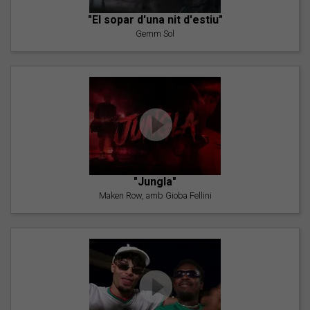
"El sopar d'una nit d'estiu"
Gemm Sol
"Jungla"
Maken Row, amb Gioba Fellini