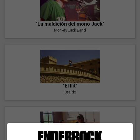
"La maldición del mono Jack"
Monkey Jack Band
"El llit"
Baaldo