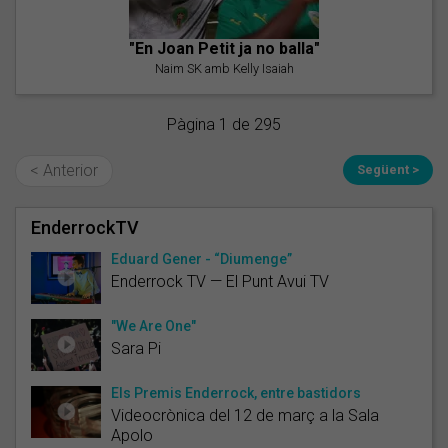
"En Joan Petit ja no balla"
Naim SK amb Kelly Isaiah
Pàgina 1 de 295
< Anterior
Següent >
EnderrockTV
Eduard Gener - “Diumenge”
Enderrock TV — El Punt Avui TV
"We Are One"
Sara Pi
Els Premis Enderrock, entre bastidors
Videocrònica del 12 de març a la Sala
Apolo