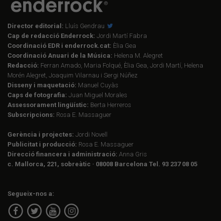
Director editorial:
Lluís Gendrau
Cap de redacció Enderrock:
Jordi Martí Fabra
Coordinació EDR i enderrock.cat:
Èlia Gea
Coordinació Anuari de la Música:
Helena M. Alegret
Redacció:
Ferran Amado, Maria Folqué, Èlia Gea, Jordi Martí, Helena
Morén Alegret, Joaquim Vilarnau i Sergi Núñez
Disseny i maquetació:
Manuel Cuyàs
Caps de fotografia:
Juan Miguel Morales
Assessorament lingüístic:
Berta Herreros
Subscripcions:
Rosa E. Massaguer
Gerència i projectes:
Jordi Novell
Publicitat i producció:
Rosa E. Massaguer
Direcció financera i administració:
Anna Gris
c. Mallorca, 221, sobreàtic · 08008 Barcelona Tel. 93 237 08 05
Segueix-nos a: