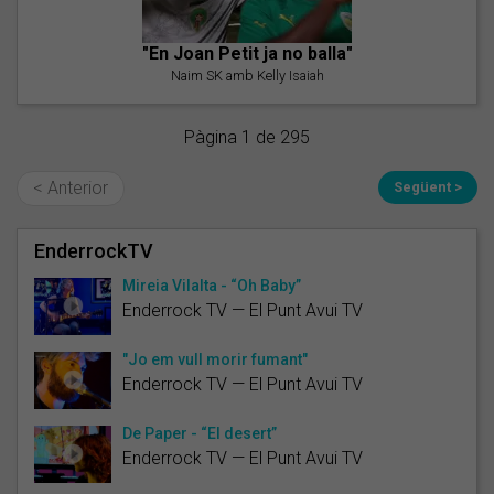
"En Joan Petit ja no balla"
Naim SK amb Kelly Isaiah
Pàgina 1 de 295
< Anterior
Següent >
EnderrockTV
Mireia Vilalta - “Oh Baby”
Enderrock TV — El Punt Avui TV
"Jo em vull morir fumant"
Enderrock TV — El Punt Avui TV
De Paper - “El desert”
Enderrock TV — El Punt Avui TV