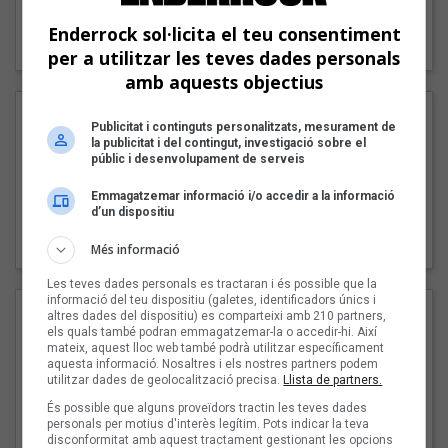
"Lo bueno y lo malo"
Enderrock sol·licita el teu consentiment
Carmen y María
per a utilitzar les teves dades personals
amb aquests objectius
Publicitat i continguts personalitzats, mesurament de
la publicitat i del contingut, investigació sobre el
públic i desenvolupament de serveis
Emmagatzemar informació i/o accedir a la informació
d’un dispositiu
"Posidònia"
Pep Álvarez amb Joan Muntaner (Xanguito)
Més informació
Les teves dades personals es tractaran i és possible que la
informació del teu dispositiu (galetes, identificadors únics i
altres dades del dispositiu) es comparteixi amb 210 partners,
els quals també podran emmagatzemar-la o accedir-hi. Així
mateix, aquest lloc web també podrà utilitzar específicament
aquesta informació. Nosaltres i els nostres partners podem
utilitzar dades de geolocalització precisa.
Llista de partners.
És possible que alguns proveïdors tractin les teves dades
personals per motius d'interès legítim. Pots indicar la teva
disconformitat amb aquest tractament gestionant les opcions