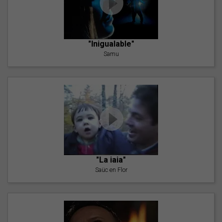
"Inigualable"
Samu
"La iaia"
Saüc en Flor