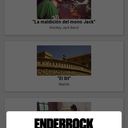
"La maldición del mono Jack"
Monkey Jack Band
"El llit"
Baaldo