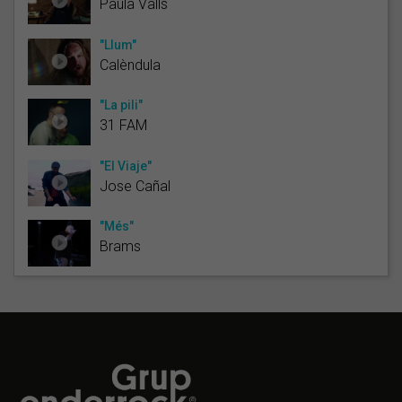
Paula Valls
"Llum"
Calèndula
"La pili"
31 FAM
"El Viaje"
Jose Cañal
"Més"
Brams