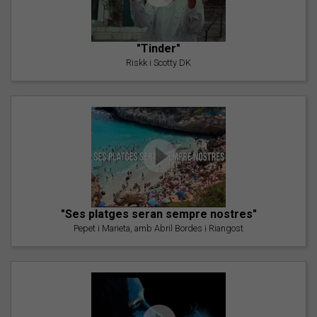
"Tinder"
Riskk i Scotty DK
"Ses platges seran sempre nostres"
Pepet i Marieta, amb Abril Bordes i Riangost