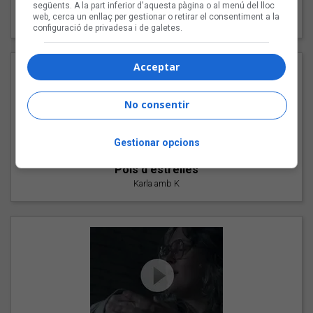
"Les cabres"
següents. A la part inferior d'aquesta pàgina o al menú del lloc
web, cerca un enllaç per gestionar o retirar el consentiment a la
94 Rules amb Compte
configuració de privadesa i de galetes.
Acceptar
No consentir
Gestionar opcions
"Pols d'estrelles"
Karla amb K