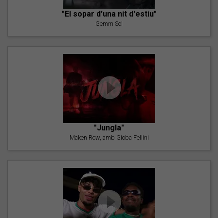
"El sopar d'una nit d'estiu"
Gemm Sol
"Jungla"
Maken Row, amb Gioba Fellini