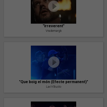
"Irreverent"
Vrademargk
"Que boig el món (Efecte permanent)"
Lax'n'Busto