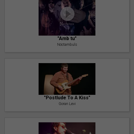
"Amb tu"
Nöctambuls
"Postlude To A Kiss"
Goran Levi