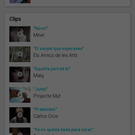
Clips
"Núvol"
Mine!
"El senyal que esperaves"
Els Amics de les Arts
"Aquella part de tu"
Maig
"Junts"
Projecte Mut
"Pretendes"
Carlos Cros
"Ya no queda nada para curar"