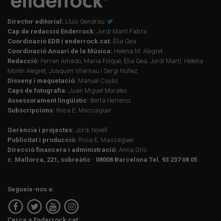
Director editorial:
Lluís Gendrau
Cap de redacció Enderrock:
Jordi Martí Fabra
Coordinació EDR i enderrock.cat:
Èlia Gea
Coordinació Anuari de la Música:
Helena M. Alegret
Redacció:
Ferran Amado, Maria Folqué, Èlia Gea, Jordi Martí, Helena
Morén Alegret, Joaquim Vilarnau i Sergi Núñez
Disseny i maquetació:
Manuel Cuyàs
Caps de fotografia:
Juan Miguel Morales
Assessorament lingüístic:
Berta Herreros
Subscripcions:
Rosa E. Massaguer
Gerència i projectes:
Jordi Novell
Publicitat i producció:
Rosa E. Massaguer
Direcció financera i administració:
Anna Gris
c. Mallorca, 221, sobreàtic · 08008 Barcelona Tel. 93 237 08 05
Segueix-nos a:
Cerca a Enderrock.cat: