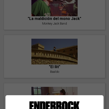
"La maldición del mono Jack"
Monkey Jack Band
"El llit"
Baaldo