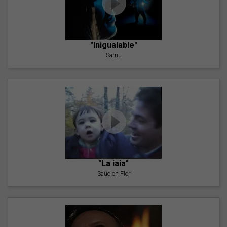
"Inigualable"
Samu
"La iaia"
Saüc en Flor