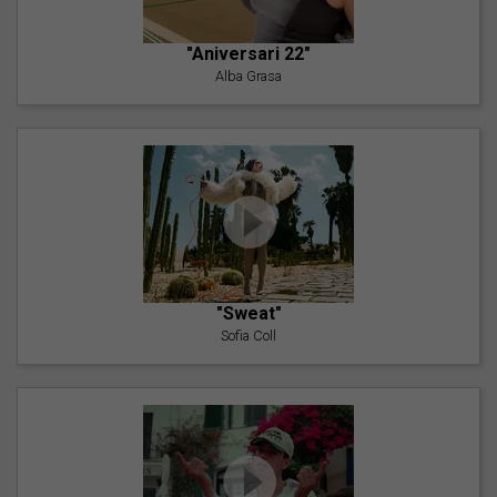
"Aniversari 22"
Alba Grasa
"Sweat"
Sofia Coll