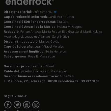
Director editorial:
Lluís Gendrau
Cap de redacció Enderrock:
Jordi Martí Fabra
Coordinació EDR i enderrock.cat:
Èlia Gea
Coordinació Anuari de la Música:
Helena M. Alegret
Redacció:
Ferran Amado, Maria Folqué, Èlia Gea, Jordi Martí, Helena
Morén Alegret, Joaquim Vilarnau i Sergi Núñez
Disseny i maquetació:
Manuel Cuyàs
Caps de fotografia:
Juan Miguel Morales
Assessorament lingüístic:
Berta Herreros
Subscripcions:
Rosa E. Massaguer
Gerència i projectes:
Jordi Novell
Publicitat i producció:
Rosa E. Massaguer
Direcció financera i administració:
Anna Gris
c. Mallorca, 221, sobreàtic · 08008 Barcelona Tel. 93 237 08 05
Segueix-nos a: