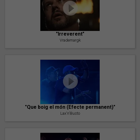
"Irreverent"
Vrademargk
"Que boig el món (Efecte permanent)"
Lax'n'Busto