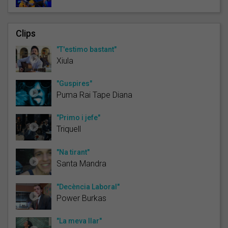
Clips
"T'estimo bastant"
Xiula
"Guspires"
Puma Rai Tape Diana
"Primo i jefe"
Triquell
"Na tirant"
Santa Mandra
"Decència Laboral"
Power Burkas
"La meva llar"