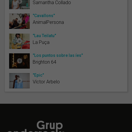
Samantha Collado
"Cavallons"
AnimalPersona
"Lau Teilatu"
La Puça
"Los puntos sobre las íes"
Brighton 64
"Èpic"
Víctor Arbelo