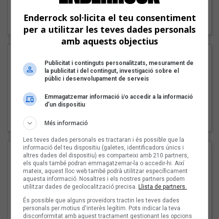
"Lo bueno y lo malo"
Enderrock sol·licita el teu consentiment
Carmen y María
per a utilitzar les teves dades personals
amb aquests objectius
Publicitat i continguts personalitzats, mesurament de
la publicitat i del contingut, investigació sobre el
públic i desenvolupament de serveis
Emmagatzemar informació i/o accedir a la informació
d’un dispositiu
"Posidònia"
Pep Álvarez amb Joan Muntaner (Xanguito)
Més informació
Les teves dades personals es tractaran i és possible que la
informació del teu dispositiu (galetes, identificadors únics i
altres dades del dispositiu) es comparteixi amb 210 partners,
els quals també podran emmagatzemar-la o accedir-hi. Així
mateix, aquest lloc web també podrà utilitzar específicament
aquesta informació. Nosaltres i els nostres partners podem
utilitzar dades de geolocalització precisa.
Llista de partners.
És possible que alguns proveïdors tractin les teves dades
personals per motius d'interès legítim. Pots indicar la teva
disconformitat amb aquest tractament gestionant les opcions