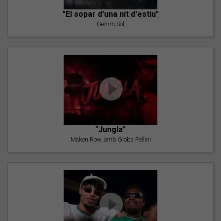
"El sopar d'una nit d'estiu"
Gemm Sol
"Jungla"
Maken Row, amb Gioba Fellini