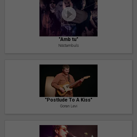
"Amb tu"
Nöctambuls
"Postlude To A Kiss"
Goran Levi