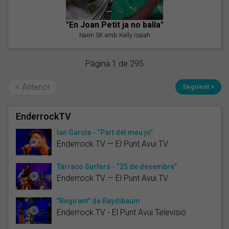
"En Joan Petit ja no balla"
Naim SK amb Kelly Isaiah
Pàgina 1 de 295
< Anterior
Següent >
EnderrockTV
Ian García - “Part del meu jo”
Enderrock TV — El Punt Avui TV
Tàrraco Surfers - “25 de desembre”
Enderrock TV — El Punt Avui TV
"Regirant" de Raydibaum
Enderrock TV - El Punt Avui Televisió