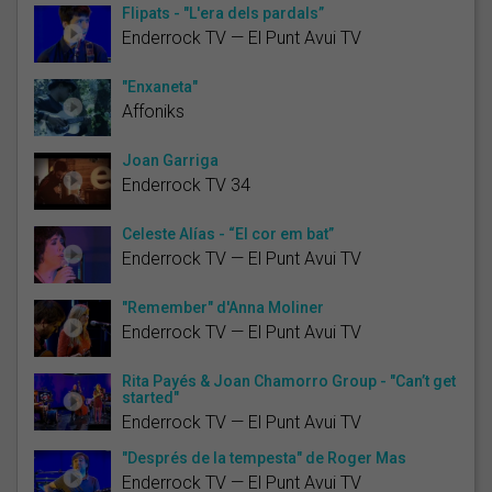
Flipats - "L'era dels pardals”
Enderrock TV — El Punt Avui TV
"Enxaneta"
Affoniks
Joan Garriga
Enderrock TV 34
Celeste Alías - “El cor em bat”
Enderrock TV — El Punt Avui TV
"Remember" d'Anna Moliner
Enderrock TV — El Punt Avui TV
Rita Payés & Joan Chamorro Group - "Can’t get
started"
Enderrock TV — El Punt Avui TV
"Després de la tempesta" de Roger Mas
Enderrock TV — El Punt Avui TV