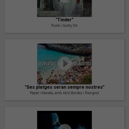
"Tinder"
Riskk i Scotty DK
"Ses platges seran sempre nostres"
Pepet i Marieta, amb Abril Bordes i Riangost