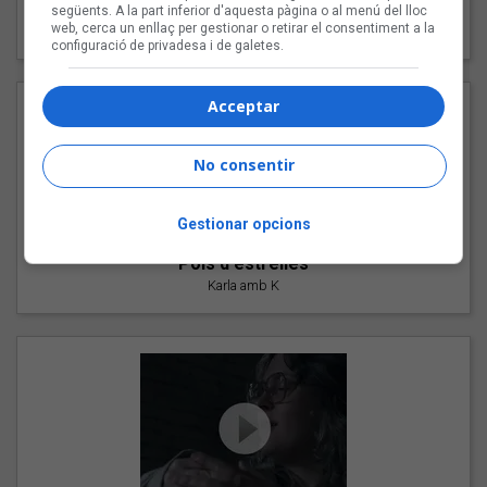
"Les cabres"
següents. A la part inferior d'aquesta pàgina o al menú del lloc
web, cerca un enllaç per gestionar o retirar el consentiment a la
94 Rules amb Compte
configuració de privadesa i de galetes.
Acceptar
No consentir
Gestionar opcions
"Pols d'estrelles"
Karla amb K