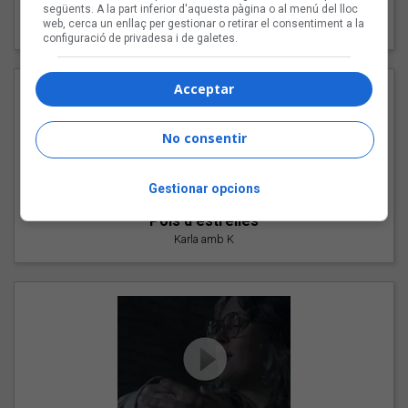
"Les cabres"
següents. A la part inferior d'aquesta pàgina o al menú del lloc
web, cerca un enllaç per gestionar o retirar el consentiment a la
94 Rules amb Compte
configuració de privadesa i de galetes.
Acceptar
No consentir
Gestionar opcions
"Pols d'estrelles"
Karla amb K