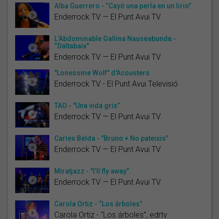
Alba Guerrero - “Cayó una perla en un lirio”
Enderrock TV — El Punt Avui TV
L’Abdominable Gallina Nauseabunda -
“Daltabaix”
Enderrock TV — El Punt Avui TV
"Lonesome Wolf" d'Acousters
Enderrock TV - El Punt Avui Televisió
TAO - "Una vida gris”
Enderrock TV — El Punt Avui TV
Carles Belda - "Bruno + No pateixis”
Enderrock TV — El Punt Avui TV
Miratjazz - "I’ll fly away”
Enderrock TV — El Punt Avui TV
Carola Ortiz - “Los árboles”
Carola Ortiz - “Los árboles”, edrtv