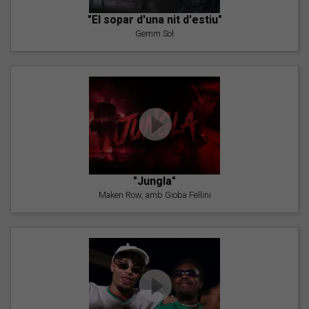
"El sopar d'una nit d'estiu"
Gemm Sol
"Jungla"
Maken Row, amb Gioba Fellini