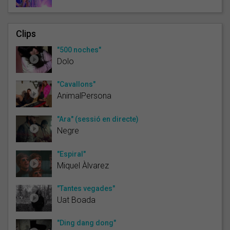
Clips
"500 noches"
Dolo
"Cavallons"
AnimalPersona
"Ara" (sessió en directe)
Negre
"Espiral"
Miquel Àlvarez
"Tantes vegades"
Uat Boada
"Ding dang dong"