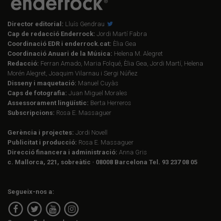
Director editorial:
Lluís Gendrau
Cap de redacció Enderrock:
Jordi Martí Fabra
Coordinació EDR i enderrock.cat:
Èlia Gea
Coordinació Anuari de la Música:
Helena M. Alegret
Redacció:
Ferran Amado, Maria Folqué, Èlia Gea, Jordi Martí, Helena
Morén Alegret, Joaquim Vilarnau i Sergi Núñez
Disseny i maquetació:
Manuel Cuyàs
Caps de fotografia:
Juan Miguel Morales
Assessorament lingüístic:
Berta Herreros
Subscripcions:
Rosa E. Massaguer
Gerència i projectes:
Jordi Novell
Publicitat i producció:
Rosa E. Massaguer
Direcció financera i administració:
Anna Gris
c. Mallorca, 221, sobreàtic · 08008 Barcelona Tel. 93 237 08 05
Segueix-nos a: