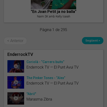
"En Joan Petit ja no balla"
Naim SK amb Kelly Isaiah
Pàgina 1 de 295
< Anterior
Següent >
EnderrockTV
Coriolà - “Carrers buits”
Enderrock TV — El Punt Avui TV
The Pinker Tones - “Alex”
Enderrock TV — El Punt Avui TV
"Abril"
Marasma Zibra