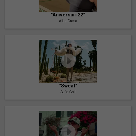
"Aniversari 22"
Alba Grasa
"Sweat"
Sofia Coll