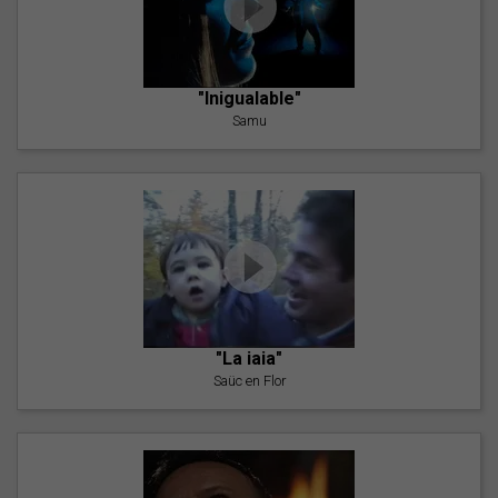
"Inigualable"
Samu
"La iaia"
Saüc en Flor