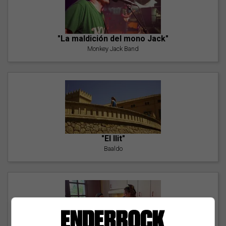
"La maldición del mono Jack"
Monkey Jack Band
"El llit"
Baaldo