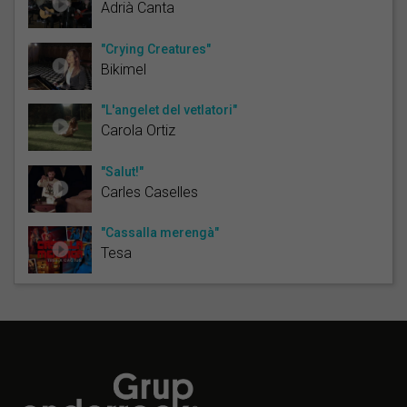
Adrià Canta
"Crying Creatures"
Bikimel
"L'angelet del vetlatori"
Carola Ortiz
"Salut!"
Carles Caselles
"Cassalla merengà"
Tesa