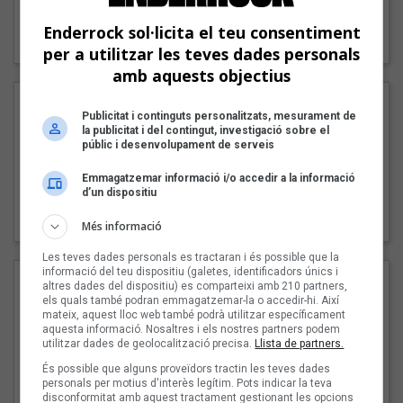
"Lo bueno y lo malo"
Enderrock sol·licita el teu consentiment
Carmen y María
per a utilitzar les teves dades personals
amb aquests objectius
Publicitat i continguts personalitzats, mesurament de
la publicitat i del contingut, investigació sobre el
públic i desenvolupament de serveis
Emmagatzemar informació i/o accedir a la informació
d’un dispositiu
"Posidònia"
Pep Álvarez amb Joan Muntaner (Xanguito)
Més informació
Les teves dades personals es tractaran i és possible que la
informació del teu dispositiu (galetes, identificadors únics i
altres dades del dispositiu) es comparteixi amb 210 partners,
els quals també podran emmagatzemar-la o accedir-hi. Així
mateix, aquest lloc web també podrà utilitzar específicament
aquesta informació. Nosaltres i els nostres partners podem
utilitzar dades de geolocalització precisa.
Llista de partners.
És possible que alguns proveïdors tractin les teves dades
personals per motius d'interès legítim. Pots indicar la teva
disconformitat amb aquest tractament gestionant les opcions