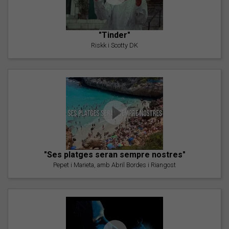
"Tinder"
Riskk i Scotty DK
"Ses platges seran sempre nostres"
Pepet i Marieta, amb Abril Bordes i Riangost