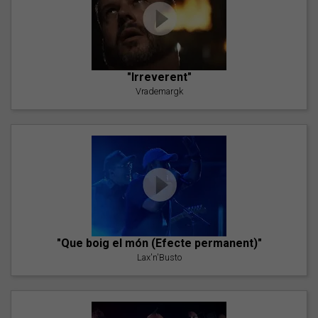
"Irreverent"
Vrademargk
"Que boig el món (Efecte permanent)"
Lax'n'Busto