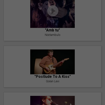
"Amb tu"
Nöctambuls
"Postlude To A Kiss"
Goran Levi