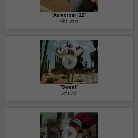
"Aniversari 22"
Alba Grasa
"Sweat"
Sofia Coll