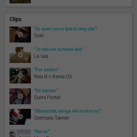
Clips
"És quan corro que hi veig clar"
Solé
"Jo vull ser la meva iaia"
La Iaia
"Por dentro"
Rels B + Kenia OS
"Ós bipolar"
Quimi Portet
"Obscuritat, amiga del nostre joc"
Germans Tanner
"Raros"