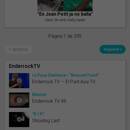
"En Joan Petit ja no balla"
Naim SK amb Kelly Isaiah
Pàgina 1 de 295
< Anterior
Següent >
EnderrockTV
La Puça Diatònica - “Buscant l’oest”
Enderrock TV — El Punt Avui TV
Bikimel
Enderrock TV 49
"R.I.P."
Shouting Last