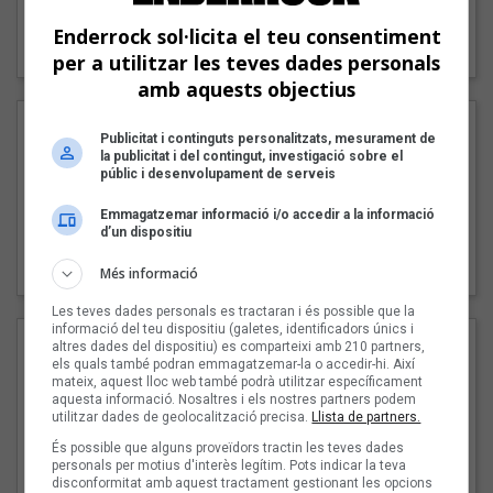
"Lo bueno y lo malo"
Enderrock sol·licita el teu consentiment
Carmen y María
per a utilitzar les teves dades personals
amb aquests objectius
Publicitat i continguts personalitzats, mesurament de
la publicitat i del contingut, investigació sobre el
públic i desenvolupament de serveis
Emmagatzemar informació i/o accedir a la informació
d’un dispositiu
"Posidònia"
Pep Álvarez amb Joan Muntaner (Xanguito)
Més informació
Les teves dades personals es tractaran i és possible que la
informació del teu dispositiu (galetes, identificadors únics i
altres dades del dispositiu) es comparteixi amb 210 partners,
els quals també podran emmagatzemar-la o accedir-hi. Així
mateix, aquest lloc web també podrà utilitzar específicament
aquesta informació. Nosaltres i els nostres partners podem
utilitzar dades de geolocalització precisa.
Llista de partners.
És possible que alguns proveïdors tractin les teves dades
personals per motius d'interès legítim. Pots indicar la teva
disconformitat amb aquest tractament gestionant les opcions