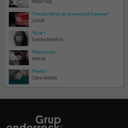
Miqui Puig
"Tots els herois de la revolució francesa"
Litoral
"Solar"
Sandra Monfort
"Fets a mida"
Animal
"Perfils"
Clara Andrés