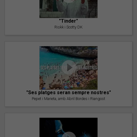
"Tinder"
Riskk i Scotty DK
"Ses platges seran sempre nostres"
Pepet i Marieta, amb Abril Bordes i Riangost