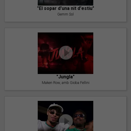
"El sopar d'una nit d'estiu"
Gemm Sol
"Jungla"
Maken Row, amb Gioba Fellini