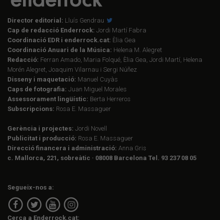
Director editorial:
Lluís Gendrau
Cap de redacció Enderrock:
Jordi Martí Fabra
Coordinació EDR i enderrock.cat:
Èlia Gea
Coordinació Anuari de la Música:
Helena M. Alegret
Redacció:
Ferran Amado, Maria Folqué, Èlia Gea, Jordi Martí, Helena
Morén Alegret, Joaquim Vilarnau i Sergi Núñez
Disseny i maquetació:
Manuel Cuyàs
Caps de fotografia:
Juan Miguel Morales
Assessorament lingüístic:
Berta Herreros
Subscripcions:
Rosa E. Massaguer
Gerència i projectes:
Jordi Novell
Publicitat i producció:
Rosa E. Massaguer
Direcció financera i administració:
Anna Gris
c. Mallorca, 221, sobreàtic · 08008 Barcelona Tel. 93 237 08 05
Segueix-nos a:
Cerca a Enderrock.cat: