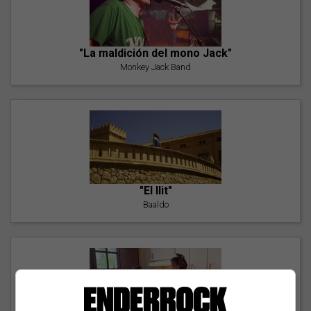
"La maldición del mono Jack"
Monkey Jack Band
"El llit"
Baaldo