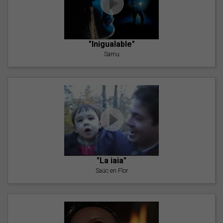
"Inigualable"
Samu
"La iaia"
Saüc en Flor