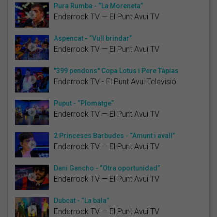
Pura Rumba - “La Moreneta”
Enderrock TV — El Punt Avui TV
Aspencat - “Vull brindar”
Enderrock TV — El Punt Avui TV
"399 pendons" Copa Lotus i Pere Tàpias
Enderrock TV - El Punt Avui Televisió
Puput - “Plomatge”
Enderrock TV — El Punt Avui TV
2 Princeses Barbudes - “Amunt i avall”
Enderrock TV — El Punt Avui TV
Dani Gancho - “Otra oportunidad”
Enderrock TV — El Punt Avui TV
Dubcat - “La bala”
Enderrock TV — El Punt Avui TV