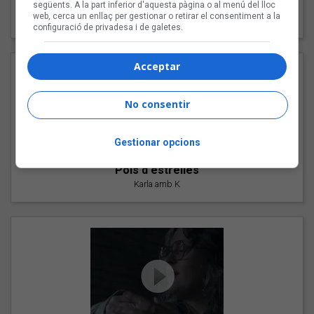
"Les cabres"
següents. A la part inferior d'aquesta pàgina o al menú del lloc
web, cerca un enllaç per gestionar o retirar el consentiment a la
94 Rules amb Compte
configuració de privadesa i de galetes.
Acceptar
No consentir
Gestionar opcions
"Pols d'estrelles"
Karla amb K