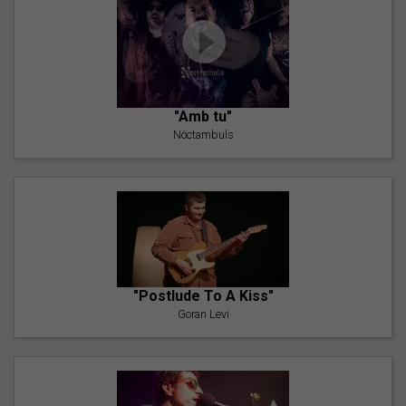
"Amb tu"
Nöctambuls
"Postlude To A Kiss"
Goran Levi