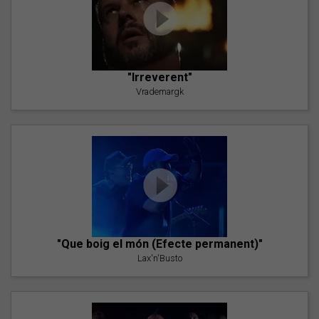
"Irreverent"
Vrademargk
"Que boig el món (Efecte permanent)"
Lax'n'Busto