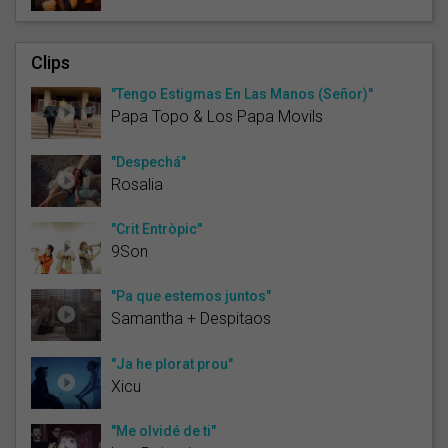
Clips
"Tengo Estigmas En Las Manos (Señor)"
Papa Topo & Los Papa Movils
"Despechá"
Rosalia
"Crit Entròpic"
9Son
"Pa que estemos juntos"
Samantha + Despitaos
"Ja he plorat prou"
Xicu
"Me olvidé de ti"