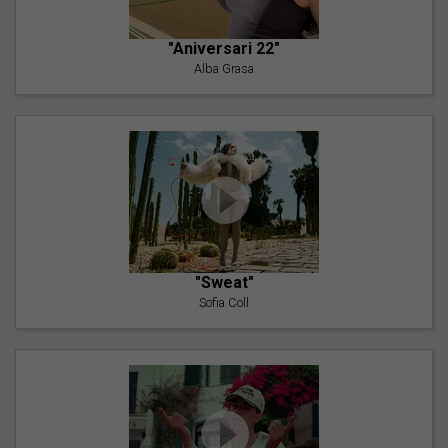
"Aniversari 22"
Alba Grasa
"Sweat"
Sofia Coll