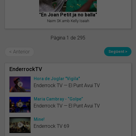
"En Joan Petit ja no balla"
Naim SK amb Kelly Isaiah
Pàgina 1 de 295
< Anterior
Següent >
EnderrockTV
Hora de Joglar "Vigila"
Enderrock TV — El Punt Avui TV
Maria Cambray - “Golpe”
Enderrock TV — El Punt Avui TV
Mine!
Enderrock TV 69