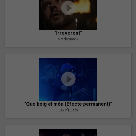
"Irreverent"
Vrademargk
"Que boig el món (Efecte permanent)"
Lax'n'Busto