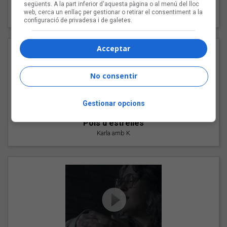
"Les cabres"
següents. A la part inferior d'aquesta pàgina o al menú del lloc
web, cerca un enllaç per gestionar o retirar el consentiment a la
94 Rules amb Compte
configuració de privadesa i de galetes.
Acceptar
No consentir
Gestionar opcions
"Pols d'estrelles"
Karla amb K