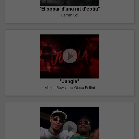
"El sopar d'una nit d'estiu"
Gemm Sol
"Jungla"
Maken Row, amb Gioba Fellini