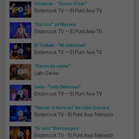
Criatures - “Somni d’Ícar”
Enderrock TV — El Punt Avui TV
"Gat nou" de Morena
Enderrock TV — El Punt Avui TV
El Toubab - “Mi debilidad”
Enderrock TV — El Punt Avui TV
"Ganas de cantar"
Lalo Garau
Leila - "Lady Delicious"
Enderrock TV — El Punt Avui TV
"Vencer al huracán" de Lídia Guevara
Enderrock TV - El Punt Avui Televisió
"Si véns" Messengers
Enderrock TV - El Punt Avui Televisió