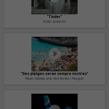
"Tinder"
Riskk i Scotty DK
"Ses platges seran sempre nostres"
Pepet i Marieta, amb Abril Bordes i Riangost