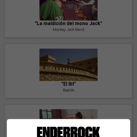
"La maldición del mono Jack"
Monkey Jack Band
"El llit"
Baaldo