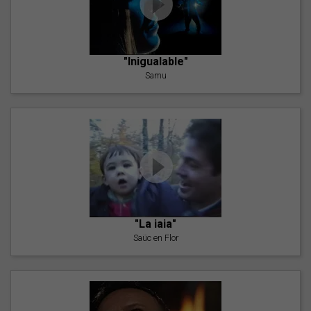
"Inigualable"
Samu
"La iaia"
Saüc en Flor