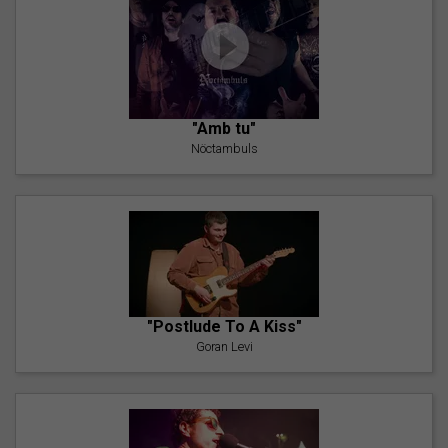
"Amb tu"
Nöctambuls
"Postlude To A Kiss"
Goran Levi