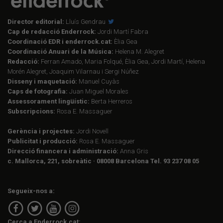
Director editorial:
Lluís Gendrau
Cap de redacció Enderrock:
Jordi Martí Fabra
Coordinació EDR i enderrock.cat:
Èlia Gea
Coordinació Anuari de la Música:
Helena M. Alegret
Redacció:
Ferran Amado, Maria Folqué, Èlia Gea, Jordi Martí, Helena
Morén Alegret, Joaquim Vilarnau i Sergi Núñez
Disseny i maquetació:
Manuel Cuyàs
Caps de fotografia:
Juan Miguel Morales
Assessorament lingüístic:
Berta Herreros
Subscripcions:
Rosa E. Massaguer
Gerència i projectes:
Jordi Novell
Publicitat i producció:
Rosa E. Massaguer
Direcció financera i administració:
Anna Gris
c. Mallorca, 221, sobreàtic · 08008 Barcelona Tel. 93 237 08 05
Segueix-nos a:
Cerca a Enderrock.cat: