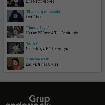
Los Retrovisores
"El temps q ens queda"
Lau Gibert
"Time to Begin"
Marina BBface & The Beatroots
"La iaia"
Nico Roig a Ràdio Arenys
"Canción Total"
Las Víctimas Civiles