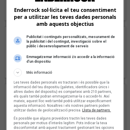
"Lo bueno y lo malo"
Enderrock sol·licita el teu consentiment
Carmen y María
per a utilitzar les teves dades personals
amb aquests objectius
Publicitat i continguts personalitzats, mesurament de
la publicitat i del contingut, investigació sobre el
públic i desenvolupament de serveis
Emmagatzemar informació i/o accedir a la informació
d’un dispositiu
"Posidònia"
Pep Álvarez amb Joan Muntaner (Xanguito)
Més informació
Les teves dades personals es tractaran i és possible que la
informació del teu dispositiu (galetes, identificadors únics i
altres dades del dispositiu) es comparteixi amb 210 partners,
els quals també podran emmagatzemar-la o accedir-hi. Així
mateix, aquest lloc web també podrà utilitzar específicament
aquesta informació. Nosaltres i els nostres partners podem
utilitzar dades de geolocalització precisa.
Llista de partners.
És possible que alguns proveïdors tractin les teves dades
personals per motius d'interès legítim. Pots indicar la teva
disconformitat amb aquest tractament gestionant les opcions