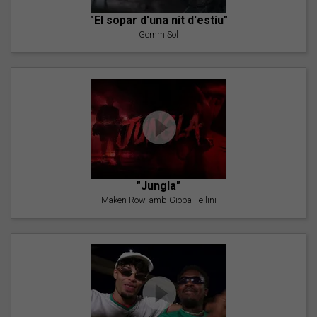
"El sopar d'una nit d'estiu"
Gemm Sol
"Jungla"
Maken Row, amb Gioba Fellini