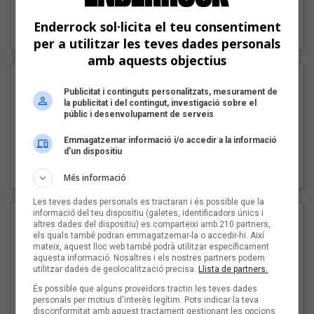
"Lo bueno y lo malo"
Enderrock sol·licita el teu consentiment
Carmen y María
per a utilitzar les teves dades personals
amb aquests objectius
Publicitat i continguts personalitzats, mesurament de
la publicitat i del contingut, investigació sobre el
públic i desenvolupament de serveis
Emmagatzemar informació i/o accedir a la informació
d’un dispositiu
"Posidònia"
Pep Álvarez amb Joan Muntaner (Xanguito)
Més informació
Les teves dades personals es tractaran i és possible que la
informació del teu dispositiu (galetes, identificadors únics i
altres dades del dispositiu) es comparteixi amb 210 partners,
els quals també podran emmagatzemar-la o accedir-hi. Així
mateix, aquest lloc web també podrà utilitzar específicament
aquesta informació. Nosaltres i els nostres partners podem
utilitzar dades de geolocalització precisa.
Llista de partners.
És possible que alguns proveïdors tractin les teves dades
personals per motius d'interès legítim. Pots indicar la teva
disconformitat amb aquest tractament gestionant les opcions