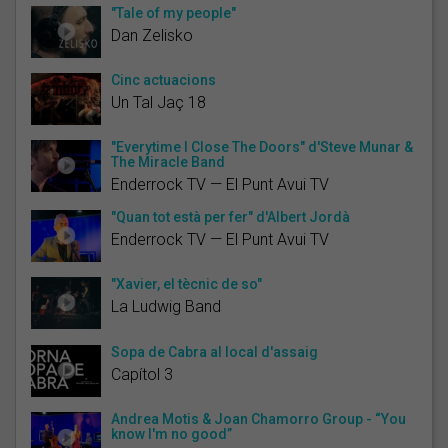
"Tale of my people"
Dan Zelisko
Cinc actuacions
Un Tal Jaç 18
"Everytime I Close The Doors" d'Steve Munar &
The Miracle Band
Enderrock TV — El Punt Avui TV
"Quan tot està per fer" d'Albert Jordà
Enderrock TV — El Punt Avui TV
"Xavier, el tècnic de so"
La Ludwig Band
Sopa de Cabra al local d'assaig
Capítol 3
Andrea Motis & Joan Chamorro Group - “You
know I'm no good”