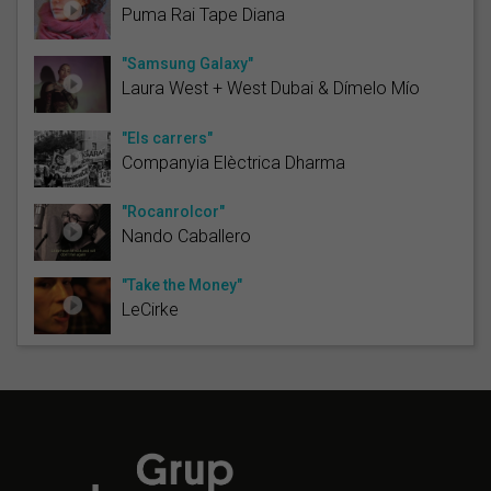
Puma Rai Tape Diana
"Samsung Galaxy"
Laura West + West Dubai & Dímelo Mío
"Els carrers"
Companyia Elèctrica Dharma
"Rocanrolcor"
Nando Caballero
"Take the Money"
LeCirke