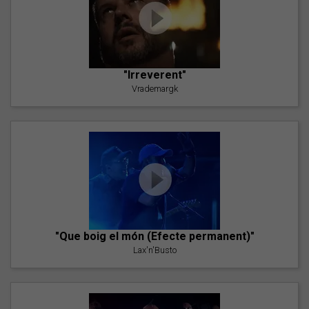
"Irreverent"
Vrademargk
"Que boig el món (Efecte permanent)"
Lax'n'Busto