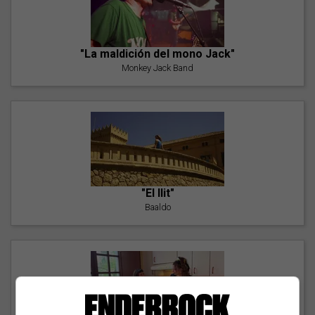
"La maldición del mono Jack"
Monkey Jack Band
"El llit"
Baaldo