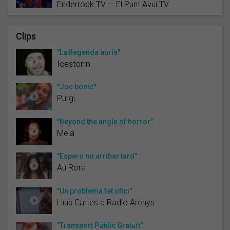
Enderrock TV — El Punt Avui TV
Clips
"La llegenda àuria"
Icestorm
"Joc bonic"
Purgi
"Beyond the angle of horror"
Meïa
"Espero no arribar tard"
Au Rora
"Un problema fet ofici"
Lluís Cartes a Radio Arenys
"Transport Públic Gratuït"