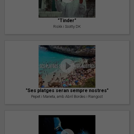
"Tinder"
Riskk i Scotty DK
"Ses platges seran sempre nostres"
Pepet i Marieta, amb Abril Bordes i Riangost