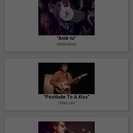
"Amb tu"
Nöctambuls
"Postlude To A Kiss"
Goran Levi