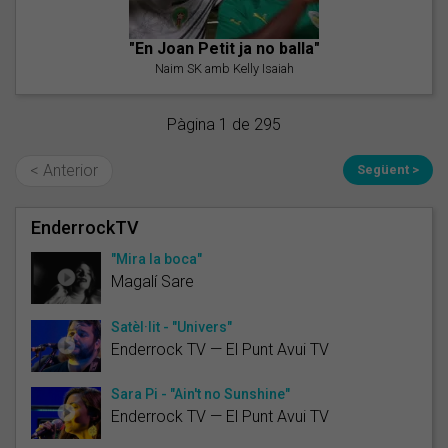
"En Joan Petit ja no balla"
Naim SK amb Kelly Isaiah
Pàgina 1 de 295
< Anterior
Següent >
EnderrockTV
"Mira la boca"
Magalí Sare
Satèl·lit - "Univers"
Enderrock TV — El Punt Avui TV
Sara Pi - "Ain't no Sunshine"
Enderrock TV — El Punt Avui TV