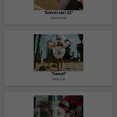
"Aniversari 22"
Alba Grasa
"Sweat"
Sofia Coll