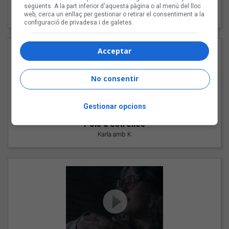
"Les cabres"
següents. A la part inferior d'aquesta pàgina o al menú del lloc
web, cerca un enllaç per gestionar o retirar el consentiment a la
94 Rules amb Compte
configuració de privadesa i de galetes.
Acceptar
No consentir
Gestionar opcions
"Pols d'estrelles"
Karla amb K