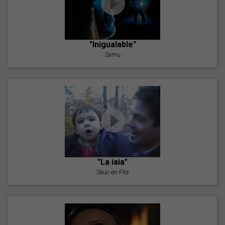
"Inigualable"
Samu
"La iaia"
Saüc en Flor