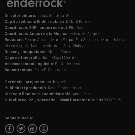
Director editorial:
Lluís Gendrau
Cap de redacció Enderrock:
Jordi Martí Fabra
Coordinació EDR i enderrock.cat:
Èlia Gea
Coordinació Anuari de la Música:
Helena M. Alegret
Redacció:
Ferran Amado, Maria Folqué, Èlia Gea, Jordi Martí, Helena
Morén Alegret, Joaquim Vilarnau i Sergi Núñez
Disseny i maquetació:
Manuel Cuyàs
Caps de fotografia:
Juan Miguel Morales
Assessorament lingüístic:
Berta Herreros
Subscripcions:
Rosa E. Massaguer
Gerència i projectes:
Jordi Novell
Publicitat i producció:
Rosa E. Massaguer
Direcció financera i administració:
Anna Gris
c. Mallorca, 221, sobreàtic · 08008 Barcelona Tel. 93 237 08 05
Segueix-nos a: