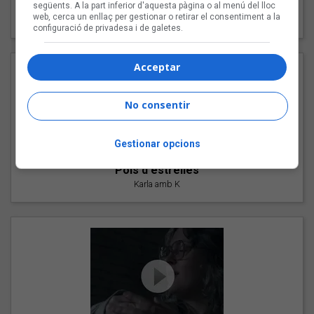
"Les cabres"
següents. A la part inferior d'aquesta pàgina o al menú del lloc
web, cerca un enllaç per gestionar o retirar el consentiment a la
94 Rules amb Compte
configuració de privadesa i de galetes.
Acceptar
No consentir
Gestionar opcions
"Pols d'estrelles"
Karla amb K