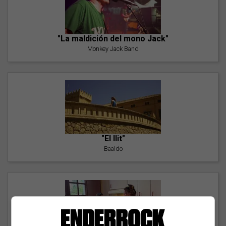
"La maldición del mono Jack"
Monkey Jack Band
"El llit"
Baaldo