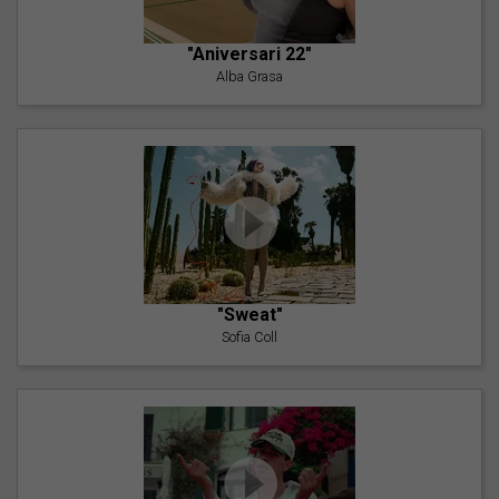
"Aniversari 22"
Alba Grasa
"Sweat"
Sofia Coll