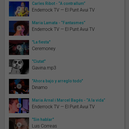
Carles Ribot - “A contrallum”
Enderrock TV — El Punt Avui TV
Maria Lamata - “Fantasmes”
Enderrock TV — El Punt Avui TV
"La fiesta"
Ceremoney
"Ciutat"
Gavina.mp3
"Ahora bajo y arreglo todo"
Dinamo
Maria Arnal i Marcel Bagés - “A la vida”
Enderrock TV — El Punt Avui TV
"Sin hablar"
Luis Correas