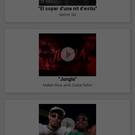
"El sopar d'una nit d'estiu"
Gemm Sol
"Jungla"
Maken Row, amb Gioba Fellini