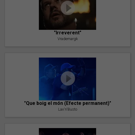
"Irreverent"
Vrademargk
"Que boig el món (Efecte permanent)"
Lax'n'Busto