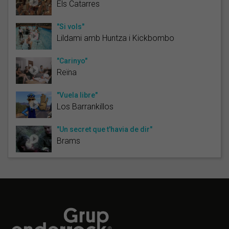
Els Catarres
"Si vols"
Lildami amb Huntza i Kickbombo
"Carinyo"
Reïna
"Vuela libre"
Los Barrankillos
"Un secret que t'havia de dir"
Brams