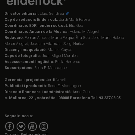
Director editorial:
Lluís Gendrau
Cap de redacció Enderrock:
Jordi Martí Fabra
Coordinació EDR i enderrock.cat:
Èlia Gea
Coordinació Anuari de la Música:
Helena M. Alegret
Redacció:
Ferran Amado, Maria Folqué, Èlia Gea, Jordi Martí, Helena
Morén Alegret, Joaquim Vilarnau i Sergi Núñez
Disseny i maquetació:
Manuel Cuyàs
Caps de fotografia:
Juan Miguel Morales
Assessorament lingüístic:
Berta Herreros
Subscripcions:
Rosa E. Massaguer
Gerència i projectes:
Jordi Novell
Publicitat i producció:
Rosa E. Massaguer
Direcció financera i administració:
Anna Gris
c. Mallorca, 221, sobreàtic · 08008 Barcelona Tel. 93 237 08 05
Segueix-nos a:
Cerca a Enderrock.cat: