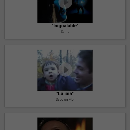
"Inigualable"
Samu
"La iaia"
Saüc en Flor