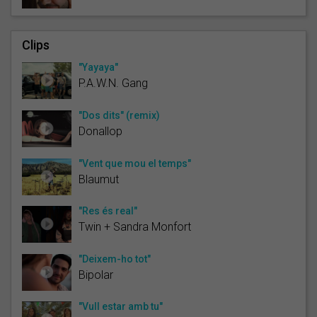
Clips
"Yayaya"
P.A.W.N. Gang
"Dos dits" (remix)
Donallop
"Vent que mou el temps"
Blaumut
"Res és real"
Twin + Sandra Monfort
"Deixem-ho tot"
Bipolar
"Vull estar amb tu"