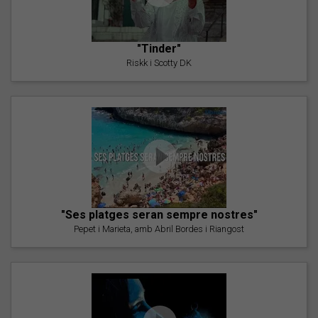
"Tinder"
Riskk i Scotty DK
"Ses platges seran sempre nostres"
Pepet i Marieta, amb Abril Bordes i Riangost