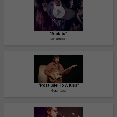
"Amb tu"
Nöctambuls
"Postlude To A Kiss"
Goran Levi