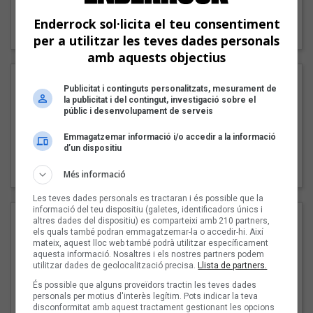
"Lo bueno y lo malo"
Enderrock sol·licita el teu consentiment
Carmen y María
per a utilitzar les teves dades personals
amb aquests objectius
Publicitat i continguts personalitzats, mesurament de
la publicitat i del contingut, investigació sobre el
públic i desenvolupament de serveis
Emmagatzemar informació i/o accedir a la informació
d’un dispositiu
"Posidònia"
Pep Álvarez amb Joan Muntaner (Xanguito)
Més informació
Les teves dades personals es tractaran i és possible que la
informació del teu dispositiu (galetes, identificadors únics i
altres dades del dispositiu) es comparteixi amb 210 partners,
els quals també podran emmagatzemar-la o accedir-hi. Així
mateix, aquest lloc web també podrà utilitzar específicament
aquesta informació. Nosaltres i els nostres partners podem
utilitzar dades de geolocalització precisa.
Llista de partners.
És possible que alguns proveïdors tractin les teves dades
personals per motius d'interès legítim. Pots indicar la teva
disconformitat amb aquest tractament gestionant les opcions