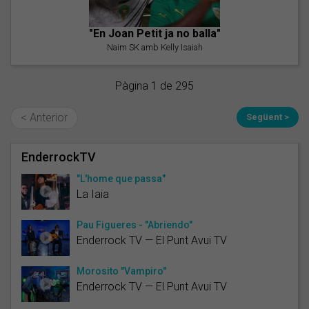
"En Joan Petit ja no balla"
Naim SK amb Kelly Isaiah
Pàgina 1 de 295
< Anterior
Següent >
EnderrockTV
"L'home que passa"
La Iaia
Pau Figueres - "Abriendo"
Enderrock TV — El Punt Avui TV
Morosito "Vampiro"
Enderrock TV — El Punt Avui TV