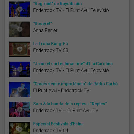
"Regirant" de Raydibaum
Enderrock TV - El Punt Avui Televisió
"Roseret"
Anna Ferrer
La Troba Kung-Fú
Enderrock TV 68
"Ja no et surt estimar-me" d'Illa Carolina
Enderrock TV - El Punt Avui Televisió
"Coses sense importància" de Ràdio Carbó
El Punt Avui - Enderrock TV
Sam & la banda dels reptes - “Reptes”
Enderrock TV — El Punt Avui TV
Especial Festivals d'Estiu
Enderrock TV 64