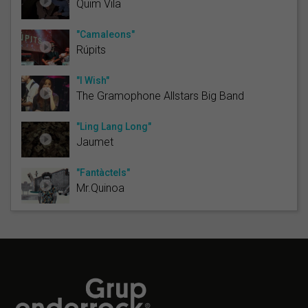
Quim Vila
"Camaleons"
Rúpits
"I Wish"
The Gramophone Allstars Big Band
"Ling Lang Long"
Jaumet
"Fantàctels"
Mr.Quinoa