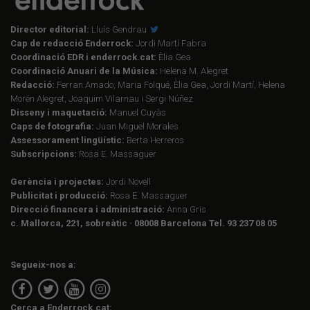
Director editorial:
Lluís Gendrau
Cap de redacció Enderrock:
Jordi Martí Fabra
Coordinació EDR i enderrock.cat:
Èlia Gea
Coordinació Anuari de la Música:
Helena M. Alegret
Redacció:
Ferran Amado, Maria Folqué, Èlia Gea, Jordi Martí, Helena
Morén Alegret, Joaquim Vilarnau i Sergi Núñez
Disseny i maquetació:
Manuel Cuyàs
Caps de fotografia:
Juan Miguel Morales
Assessorament lingüístic:
Berta Herreros
Subscripcions:
Rosa E. Massaguer
Gerència i projectes:
Jordi Novell
Publicitat i producció:
Rosa E. Massaguer
Direcció financera i administració:
Anna Gris
c. Mallorca, 221, sobreàtic · 08008 Barcelona Tel. 93 237 08 05
Segueix-nos a:
Cerca a Enderrock.cat: