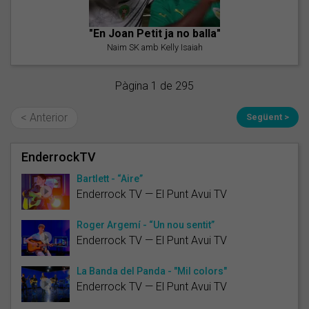
"En Joan Petit ja no balla"
Naim SK amb Kelly Isaiah
Pàgina 1 de 295
< Anterior
Següent >
EnderrockTV
Bartlett - “Aire”
Enderrock TV — El Punt Avui TV
Roger Argemí - “Un nou sentit”
Enderrock TV — El Punt Avui TV
La Banda del Panda - "Mil colors"
Enderrock TV — El Punt Avui TV