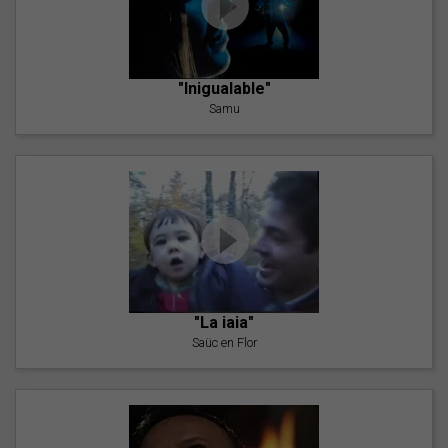
"Inigualable"
Samu
"La iaia"
Saüc en Flor