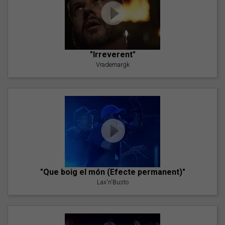
"Irreverent"
Vrademargk
"Que boig el món (Efecte permanent)"
Lax'n'Busto