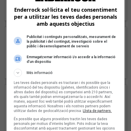
"Lo bueno y lo malo"
Enderrock sol·licita el teu consentiment
Carmen y María
per a utilitzar les teves dades personals
amb aquests objectius
Publicitat i continguts personalitzats, mesurament de
la publicitat i del contingut, investigació sobre el
públic i desenvolupament de serveis
Emmagatzemar informació i/o accedir a la informació
d’un dispositiu
"Posidònia"
Pep Álvarez amb Joan Muntaner (Xanguito)
Més informació
Les teves dades personals es tractaran i és possible que la
informació del teu dispositiu (galetes, identificadors únics i
altres dades del dispositiu) es comparteixi amb 210 partners,
els quals també podran emmagatzemar-la o accedir-hi. Així
mateix, aquest lloc web també podrà utilitzar específicament
aquesta informació. Nosaltres i els nostres partners podem
utilitzar dades de geolocalització precisa.
Llista de partners.
És possible que alguns proveïdors tractin les teves dades
personals per motius d'interès legítim. Pots indicar la teva
disconformitat amb aquest tractament gestionant les opcions