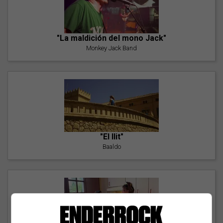
"La maldición del mono Jack"
Monkey Jack Band
"El llit"
Baaldo