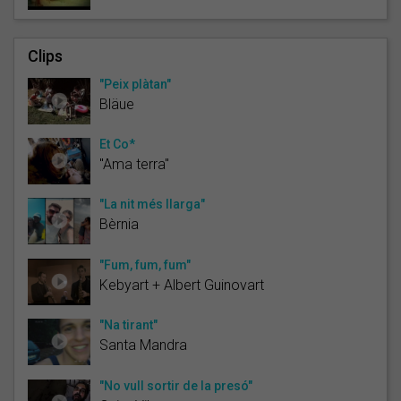
Clips
"Peix plàtan"
Bläue
Et Co*
"Ama terra"
"La nit més llarga"
Bèrnia
"Fum, fum, fum"
Kebyart + Albert Guinovart
"Na tirant"
Santa Mandra
"No vull sortir de la presó"