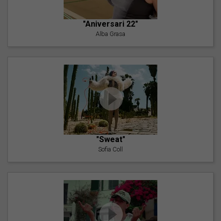
"Aniversari 22"
Alba Grasa
"Sweat"
Sofia Coll