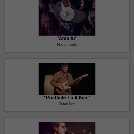
"Amb tu"
Nöctambuls
"Postlude To A Kiss"
Goran Levi