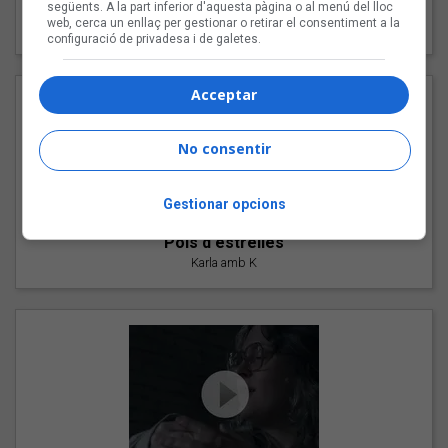
"Les cabres"
següents. A la part inferior d'aquesta pàgina o al menú del lloc
web, cerca un enllaç per gestionar o retirar el consentiment a la
94 Rules amb Compte
configuració de privadesa i de galetes.
Acceptar
No consentir
Gestionar opcions
"Pols d'estrelles"
Karla amb K