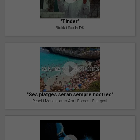
"Tinder"
Riskk i Scotty DK
"Ses platges seran sempre nostres"
Pepet i Marieta, amb Abril Bordes i Riangost