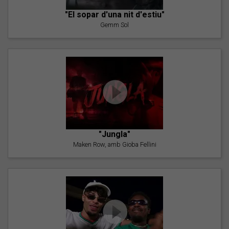
"El sopar d'una nit d'estiu"
Gemm Sol
"Jungla"
Maken Row, amb Gioba Fellini