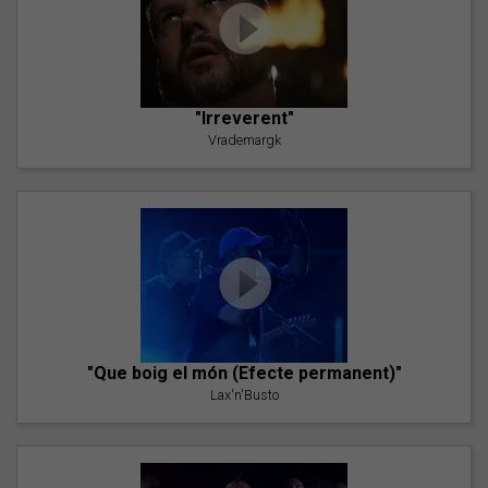
"Irreverent"
Vrademargk
"Que boig el món (Efecte permanent)"
Lax'n'Busto