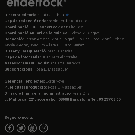
Director editorial:
Lluís Gendrau
Cap de redacció Enderrock:
Jordi Martí Fabra
Coordinació EDR i enderrock.cat:
Èlia Gea
Coordinació Anuari de la Música:
Helena M. Alegret
Redacció:
Ferran Amado, Maria Folqué, Èlia Gea, Jordi Martí, Helena
Morén Alegret, Joaquim Vilarnau i Sergi Núñez
Disseny i maquetació:
Manuel Cuyàs
Caps de fotografia:
Juan Miguel Morales
Assessorament lingüístic:
Berta Herreros
Subscripcions:
Rosa E. Massaguer
Gerència i projectes:
Jordi Novell
Publicitat i producció:
Rosa E. Massaguer
Direcció financera i administració:
Anna Gris
c. Mallorca, 221, sobreàtic · 08008 Barcelona Tel. 93 237 08 05
Segueix-nos a: