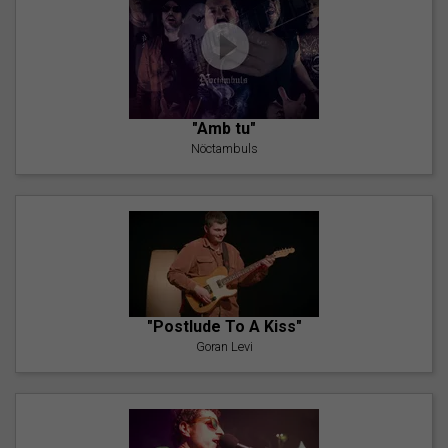
"Amb tu"
Nöctambuls
"Postlude To A Kiss"
Goran Levi