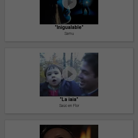
"Inigualable"
Samu
"La iaia"
Saüc en Flor