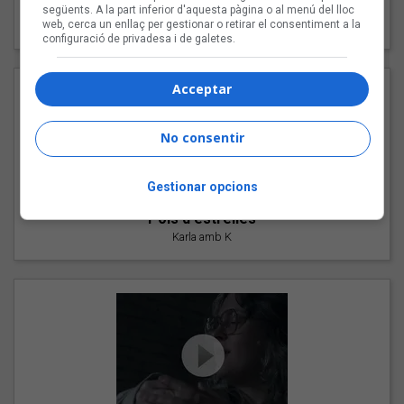
"Les cabres"
següents. A la part inferior d'aquesta pàgina o al menú del lloc
web, cerca un enllaç per gestionar o retirar el consentiment a la
94 Rules amb Compte
configuració de privadesa i de galetes.
Acceptar
No consentir
Gestionar opcions
"Pols d'estrelles"
Karla amb K