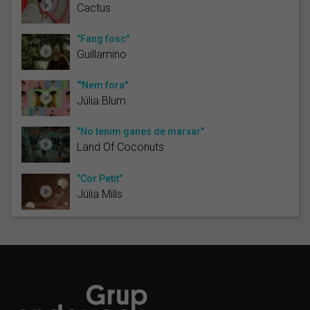
Cactus
"Fang fosc"
Guillamino
"'Nem fora"
Júlia Blum
"No tenim ganes de marxar"
Land Of Coconuts
"Cor Petit"
Júlia Mills