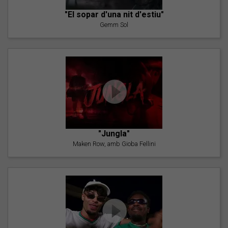
"El sopar d'una nit d'estiu"
Gemm Sol
"Jungla"
Maken Row, amb Gioba Fellini