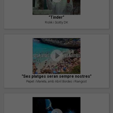
"Tinder"
Riskk i Scotty DK
"Ses platges seran sempre nostres"
Pepet i Marieta, amb Abril Bordes i Riangost