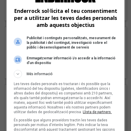
"Lo bueno y lo malo"
Enderrock sol·licita el teu consentiment
Carmen y María
per a utilitzar les teves dades personals
amb aquests objectius
Publicitat i continguts personalitzats, mesurament de
la publicitat i del contingut, investigació sobre el
públic i desenvolupament de serveis
Emmagatzemar informació i/o accedir a la informació
d’un dispositiu
"Posidònia"
Pep Álvarez amb Joan Muntaner (Xanguito)
Més informació
Les teves dades personals es tractaran i és possible que la
informació del teu dispositiu (galetes, identificadors únics i
altres dades del dispositiu) es comparteixi amb 210 partners,
els quals també podran emmagatzemar-la o accedir-hi. Així
mateix, aquest lloc web també podrà utilitzar específicament
aquesta informació. Nosaltres i els nostres partners podem
utilitzar dades de geolocalització precisa.
Llista de partners.
És possible que alguns proveïdors tractin les teves dades
personals per motius d'interès legítim. Pots indicar la teva
disconformitat amb aquest tractament gestionant les opcions