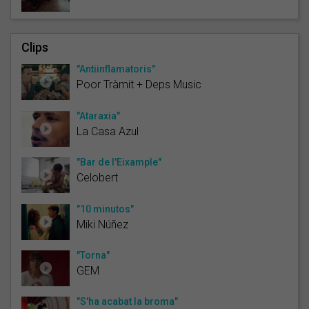
Clips
"Antiinflamatoris"
Poor Tràmit + Deps Music
"Ataraxia"
La Casa Azul
"Bar de l'Eixample"
Celobert
"10 minutos"
Miki Núñez
"Torna"
GEM
"S'ha acabat la broma"