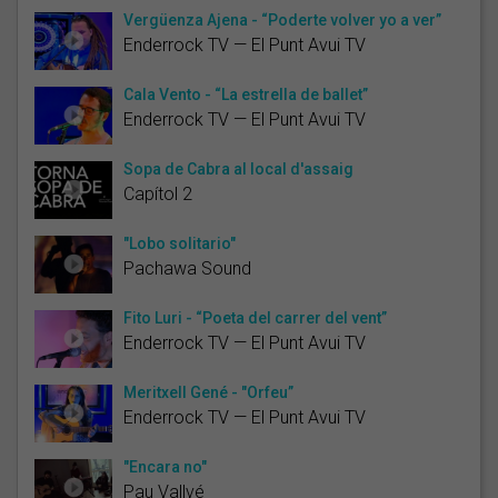
Vergüenza Ajena - “Poderte volver yo a ver”
Enderrock TV — El Punt Avui TV
Cala Vento - “La estrella de ballet”
Enderrock TV — El Punt Avui TV
Sopa de Cabra al local d'assaig
Capítol 2
"Lobo solitario"
Pachawa Sound
Fito Luri - “Poeta del carrer del vent”
Enderrock TV — El Punt Avui TV
Meritxell Gené - "Orfeu”
Enderrock TV — El Punt Avui TV
"Encara no"
Pau Vallvé