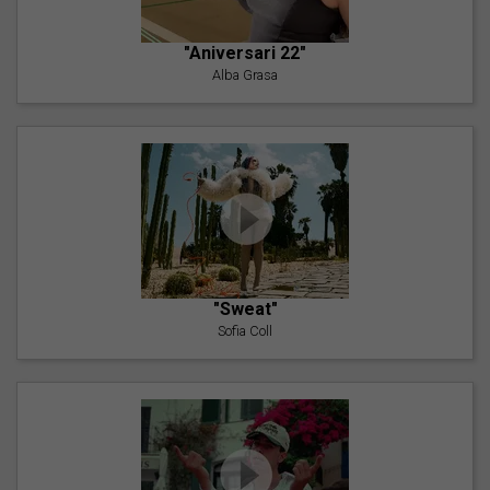
"Aniversari 22"
Alba Grasa
"Sweat"
Sofia Coll