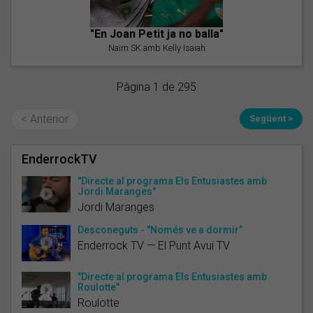
"En Joan Petit ja no balla"
Naim SK amb Kelly Isaiah
Pàgina 1 de 295
< Anterior
Següent >
EnderrockTV
"Directe al programa Els Entusiastes amb
Jordi Maranges"
Jordi Maranges
Desconeguts - "Només ve a dormir”
Enderrock TV — El Punt Avui TV
"Directe al programa Els Entusiastes amb
Roulotte"
Roulotte