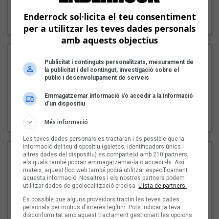
"Lo bueno y lo malo"
Enderrock sol·licita el teu consentiment
Carmen y María
per a utilitzar les teves dades personals
amb aquests objectius
Publicitat i continguts personalitzats, mesurament de
la publicitat i del contingut, investigació sobre el
públic i desenvolupament de serveis
Emmagatzemar informació i/o accedir a la informació
d’un dispositiu
"Posidònia"
Pep Álvarez amb Joan Muntaner (Xanguito)
Més informació
Les teves dades personals es tractaran i és possible que la
informació del teu dispositiu (galetes, identificadors únics i
altres dades del dispositiu) es comparteixi amb 210 partners,
els quals també podran emmagatzemar-la o accedir-hi. Així
mateix, aquest lloc web també podrà utilitzar específicament
aquesta informació. Nosaltres i els nostres partners podem
utilitzar dades de geolocalització precisa.
Llista de partners.
És possible que alguns proveïdors tractin les teves dades
personals per motius d'interès legítim. Pots indicar la teva
disconformitat amb aquest tractament gestionant les opcions