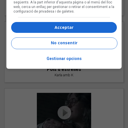
"Les cabres"
següents. A la part inferior d'aquesta pàgina o al menú del lloc
web, cerca un enllaç per gestionar o retirar el consentiment a la
94 Rules amb Compte
configuració de privadesa i de galetes.
Acceptar
No consentir
Gestionar opcions
"Pols d'estrelles"
Karla amb K