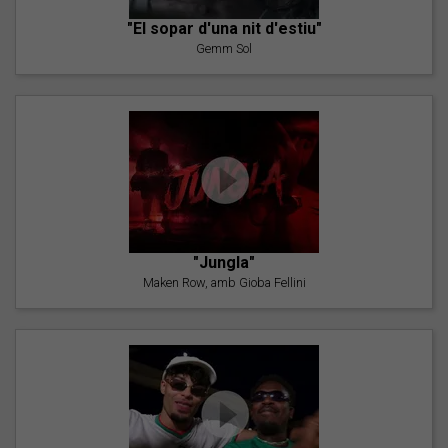
"El sopar d'una nit d'estiu"
Gemm Sol
"Jungla"
Maken Row, amb Gioba Fellini