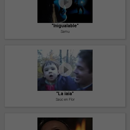
"Inigualable"
Samu
"La iaia"
Saüc en Flor