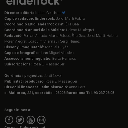
Director editorial:
Lluís Gendrau
Cap de redacció Enderrock:
Jordi Martí Fabra
Coordinació EDR i enderrock.cat:
Èlia Gea
Coordinació Anuari de la Música:
Helena M. Alegret
Redacció:
Ferran Amado, Maria Folqué, Èlia Gea, Jordi Martí, Helena
Morén Alegret, Joaquim Vilarnau i Sergi Núñez
Disseny i maquetació:
Manuel Cuyàs
Caps de fotografia:
Juan Miguel Morales
Assessorament lingüístic:
Berta Herreros
Subscripcions:
Rosa E. Massaguer
Gerència i projectes:
Jordi Novell
Publicitat i producció:
Rosa E. Massaguer
Direcció financera i administració:
Anna Gris
c. Mallorca, 221, sobreàtic · 08008 Barcelona Tel. 93 237 08 05
Segueix-nos a:
Cerca a Enderrock.cat: