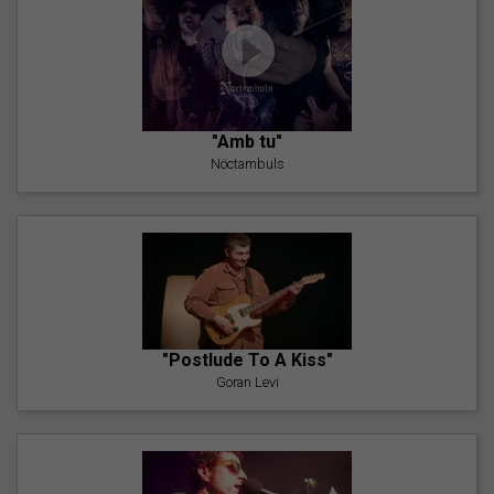
"Amb tu"
Nöctambuls
"Postlude To A Kiss"
Goran Levi