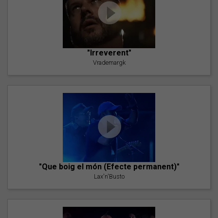
"Irreverent"
Vrademargk
"Que boig el món (Efecte permanent)"
Lax'n'Busto