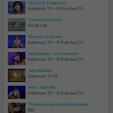
Ghost Trip "Fisherman"
Enderrock TV — El Punt Avui TV
"Sa cançó de s'estiu"
Pèl de Gall
"Gat nou" de Morena
Enderrock TV — El Punt Avui TV
Paula Grande - “Un dia sencer”
Enderrock TV — El Punt Avui TV
Jofre Bardagí
Enderrock TV 55
Pësh - “Daily War”
Enderrock TV — El Punt Avui TV
"Directe al programa Els Entusiastes"
Bilo