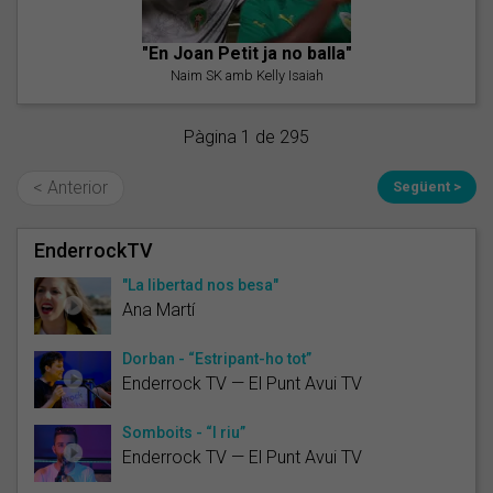
"En Joan Petit ja no balla"
Naim SK amb Kelly Isaiah
Pàgina 1 de 295
< Anterior
Següent >
EnderrockTV
"La libertad nos besa"
Ana Martí
Dorban - “Estripant-ho tot”
Enderrock TV — El Punt Avui TV
Somboits - “I riu”
Enderrock TV — El Punt Avui TV