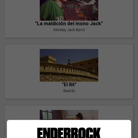
"La maldición del mono Jack"
Monkey Jack Band
"El llit"
Baaldo