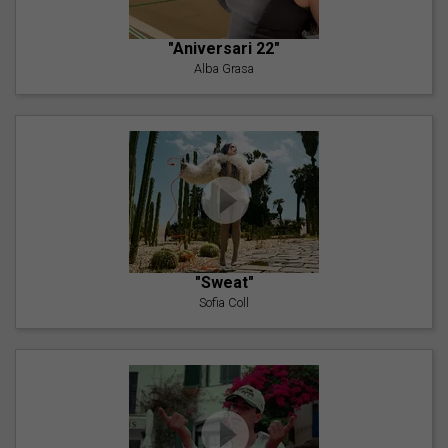
"Aniversari 22"
Alba Grasa
"Sweat"
Sofia Coll