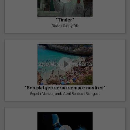
"Tinder"
Riskk i Scotty DK
"Ses platges seran sempre nostres"
Pepet i Marieta, amb Abril Bordes i Riangost