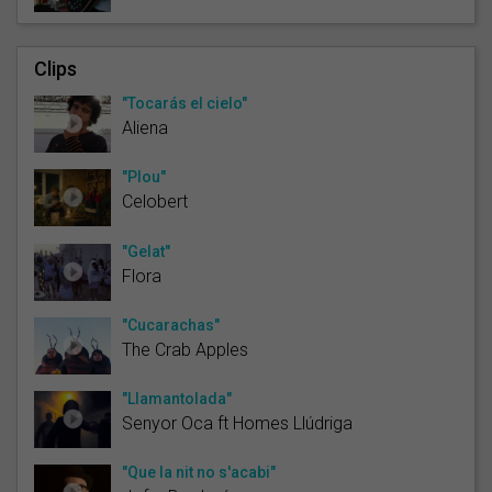
Clips
"Tocarás el cielo"
Aliena
"Plou"
Celobert
"Gelat"
Flora
"Cucarachas"
The Crab Apples
"Llamantolada"
Senyor Oca ft Homes Llúdriga
"Que la nit no s'acabi"