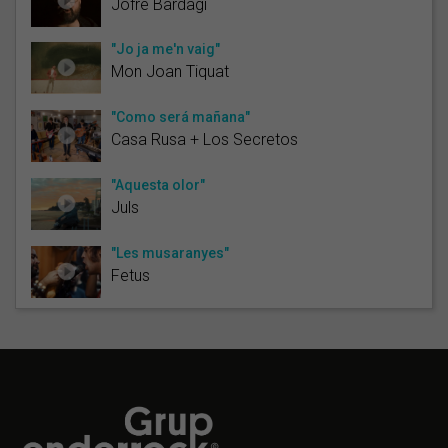
Jofre Bardagí
"Jo ja me'n vaig"
Mon Joan Tiquat
"Como será mañana"
Casa Rusa + Los Secretos
"Aquesta olor"
Juls
"Les musaranyes"
Fetus