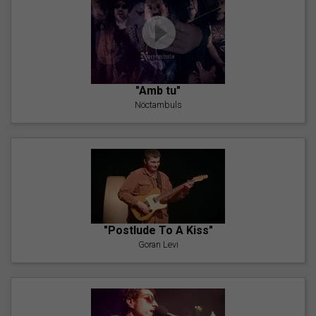
"Amb tu"
Nöctambuls
"Postlude To A Kiss"
Goran Levi