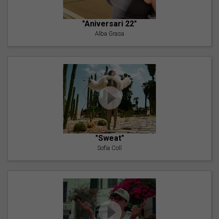
"Aniversari 22"
Alba Grasa
"Sweat"
Sofia Coll