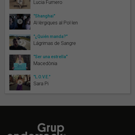
Lucia Fumero
"Shanghai"
Al·lèrgiques al Pol·len
"¿Quién manda?"
Lágrimas de Sangre
"Ser una estrella"
Macedònia
"L.O.V.E."
Sara Pi