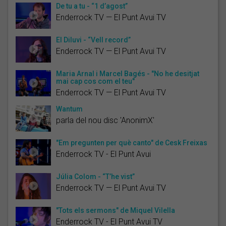
De tu a tu - “1 d’agost”
Enderrock TV — El Punt Avui TV
El Diluvi - “Vell record”
Enderrock TV — El Punt Avui TV
Maria Arnal i Marcel Bagés - "No he desitjat
mai cap cos com el teu"
Enderrock TV — El Punt Avui TV
Wantum
parla del nou disc 'AnonimX'
"Em pregunten per què canto" de Cesk Freixas
Enderrock TV - El Punt Avui
Júlia Colom - “T’he vist”
Enderrock TV — El Punt Avui TV
"Tots els sermons" de Miquel Vilella
Enderrock TV - El Punt Avui TV