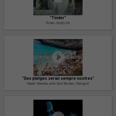
"Tinder"
Riskk i Scotty DK
"Ses platges seran sempre nostres"
Pepet i Marieta, amb Abril Bordes i Riangost