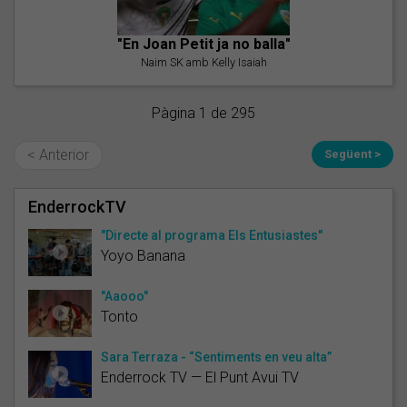
"En Joan Petit ja no balla"
Naim SK amb Kelly Isaiah
Pàgina 1 de 295
< Anterior
Següent >
EnderrockTV
"Directe al programa Els Entusiastes"
Yoyo Banana
"Aaooo"
Tonto
Sara Terraza - “Sentiments en veu alta”
Enderrock TV — El Punt Avui TV