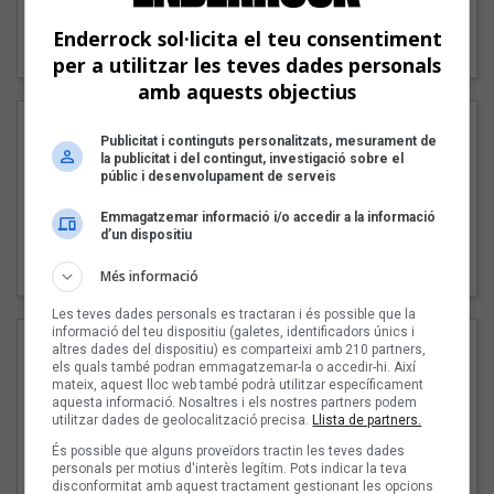
"Lo bueno y lo malo"
Enderrock sol·licita el teu consentiment
Carmen y María
per a utilitzar les teves dades personals
amb aquests objectius
Publicitat i continguts personalitzats, mesurament de
la publicitat i del contingut, investigació sobre el
públic i desenvolupament de serveis
Emmagatzemar informació i/o accedir a la informació
d’un dispositiu
"Posidònia"
Pep Álvarez amb Joan Muntaner (Xanguito)
Més informació
Les teves dades personals es tractaran i és possible que la
informació del teu dispositiu (galetes, identificadors únics i
altres dades del dispositiu) es comparteixi amb 210 partners,
els quals també podran emmagatzemar-la o accedir-hi. Així
mateix, aquest lloc web també podrà utilitzar específicament
aquesta informació. Nosaltres i els nostres partners podem
utilitzar dades de geolocalització precisa.
Llista de partners.
És possible que alguns proveïdors tractin les teves dades
personals per motius d'interès legítim. Pots indicar la teva
disconformitat amb aquest tractament gestionant les opcions