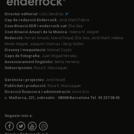
Director editorial:
Lluís Gendrau
Cap de redacció Enderrock:
Jordi Martí Fabra
Coordinació EDR i enderrock.cat:
Èlia Gea
Coordinació Anuari de la Música:
Helena M. Alegret
Redacció:
Ferran Amado, Maria Folqué, Èlia Gea, Jordi Martí, Helena
Morén Alegret, Joaquim Vilarnau i Sergi Núñez
Disseny i maquetació:
Manuel Cuyàs
Caps de fotografia:
Juan Miguel Morales
Assessorament lingüístic:
Berta Herreros
Subscripcions:
Rosa E. Massaguer
Gerència i projectes:
Jordi Novell
Publicitat i producció:
Rosa E. Massaguer
Direcció financera i administració:
Anna Gris
c. Mallorca, 221, sobreàtic · 08008 Barcelona Tel. 93 237 08 05
Segueix-nos a: