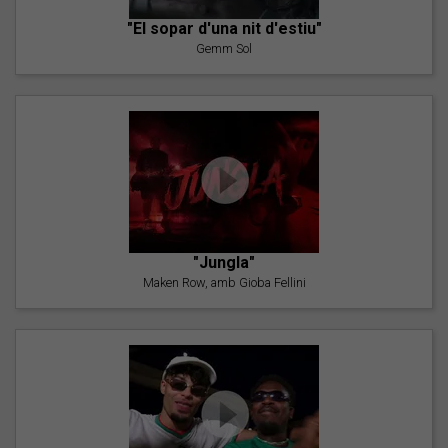
"El sopar d'una nit d'estiu"
Gemm Sol
"Jungla"
Maken Row, amb Gioba Fellini