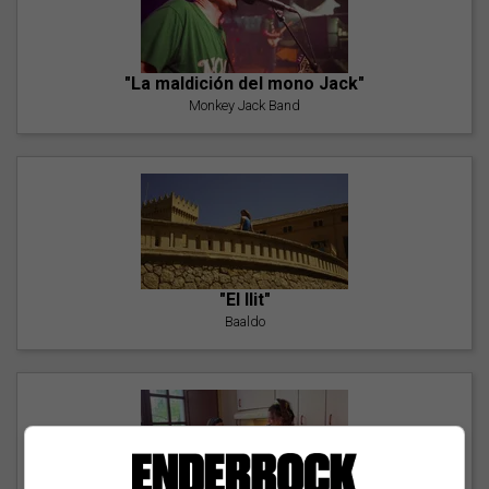
"La maldición del mono Jack"
Monkey Jack Band
"El llit"
Baaldo