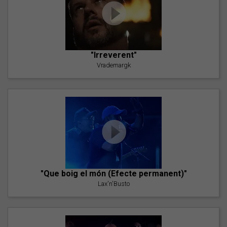
"Irreverent"
Vrademargk
"Que boig el món (Efecte permanent)"
Lax'n'Busto