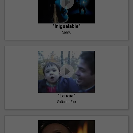
"Inigualable"
Samu
"La iaia"
Saüc en Flor