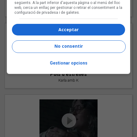
"Les cabres"
següents. A la part inferior d'aquesta pàgina o al menú del lloc
web, cerca un enllaç per gestionar o retirar el consentiment a la
94 Rules amb Compte
configuració de privadesa i de galetes.
Acceptar
No consentir
Gestionar opcions
"Pols d'estrelles"
Karla amb K