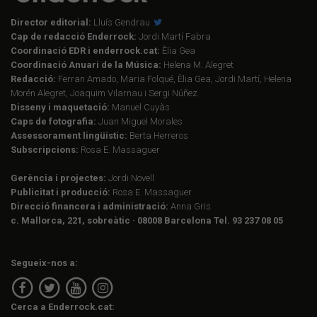
Director editorial:
Lluís Gendrau
Cap de redacció Enderrock:
Jordi Martí Fabra
Coordinació EDR i enderrock.cat:
Èlia Gea
Coordinació Anuari de la Música:
Helena M. Alegret
Redacció:
Ferran Amado, Maria Folqué, Èlia Gea, Jordi Martí, Helena
Morén Alegret, Joaquim Vilarnau i Sergi Núñez
Disseny i maquetació:
Manuel Cuyàs
Caps de fotografia:
Juan Miguel Morales
Assessorament lingüístic:
Berta Herreros
Subscripcions:
Rosa E. Massaguer
Gerència i projectes:
Jordi Novell
Publicitat i producció:
Rosa E. Massaguer
Direcció financera i administració:
Anna Gris
c. Mallorca, 221, sobreàtic · 08008 Barcelona Tel. 93 237 08 05
Segueix-nos a:
Cerca a Enderrock.cat: