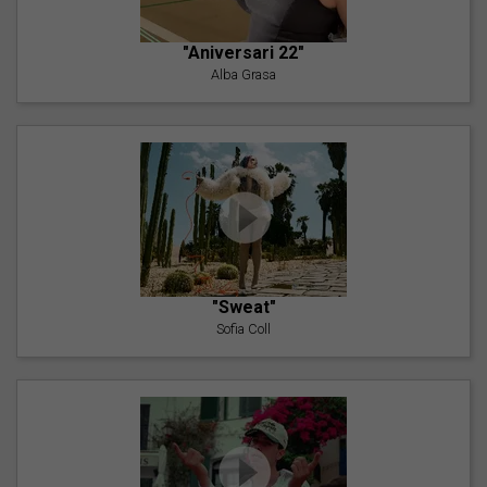
"Aniversari 22"
Alba Grasa
"Sweat"
Sofia Coll