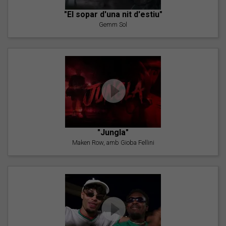
"El sopar d'una nit d'estiu"
Gemm Sol
"Jungla"
Maken Row, amb Gioba Fellini