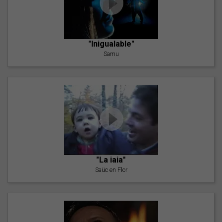
"Inigualable"
Samu
"La iaia"
Saüc en Flor