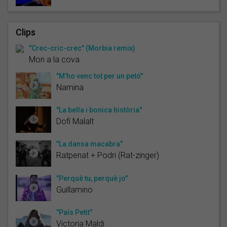
Clips
"Crec-cric-crec" (Morbia remix)
Mon a la cova
"M'ho venc tot per un petó"
Namina
"La bella i bonica història"
Dofí Malalt
"La dansa macabra"
Ratpenat + Podri (Rat-zinger)
"Perquè tu, perquè jo"
Guillamino
"País Petit"
Victoria Maldi