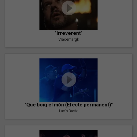
"Irreverent"
Vrademargk
"Que boig el món (Efecte permanent)"
Lax'n'Busto