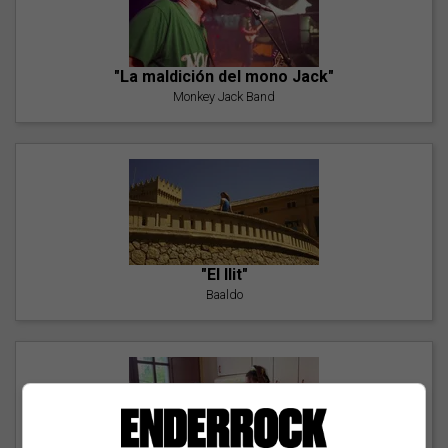
"La maldición del mono Jack"
Monkey Jack Band
"El llit"
Baaldo