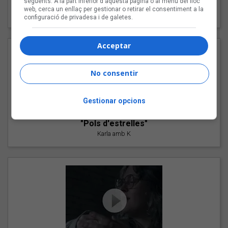
següents. A la part inferior d'aquesta pàgina o al menú del lloc
"Les cabres"
web, cerca un enllaç per gestionar o retirar el consentiment a la
94 Rules amb Compte
configuració de privadesa i de galetes.
Acceptar
No consentir
Gestionar opcions
"Pols d'estrelles"
Karla amb K