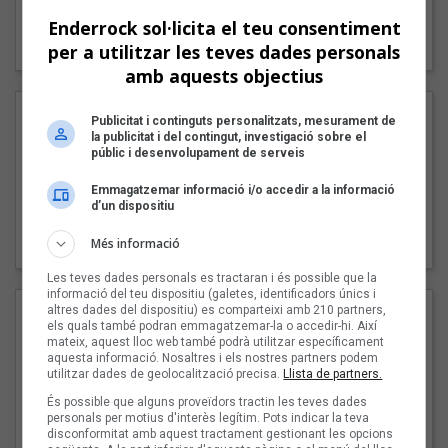
"Lo bueno y lo malo"
Enderrock sol·licita el teu consentiment
Carmen y María
per a utilitzar les teves dades personals
amb aquests objectius
Publicitat i continguts personalitzats, mesurament de
la publicitat i del contingut, investigació sobre el
públic i desenvolupament de serveis
Emmagatzemar informació i/o accedir a la informació
d’un dispositiu
"Posidònia"
Més informació
Pep Álvarez amb Joan Muntaner (Xanguito)
Les teves dades personals es tractaran i és possible que la
informació del teu dispositiu (galetes, identificadors únics i
altres dades del dispositiu) es comparteixi amb 210 partners,
els quals també podran emmagatzemar-la o accedir-hi. Així
mateix, aquest lloc web també podrà utilitzar específicament
aquesta informació. Nosaltres i els nostres partners podem
utilitzar dades de geolocalització precisa.
Llista de partners.
És possible que alguns proveïdors tractin les teves dades
personals per motius d'interès legítim. Pots indicar la teva
disconformitat amb aquest tractament gestionant les opcions