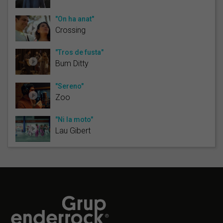
"On ha anat"
Crossing
"Tros de fusta"
Bum Ditty
"Sereno"
Zoo
"Ni la moto"
Lau Gibert