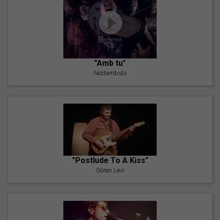
"Amb tu"
Nöctambuls
"Postlude To A Kiss"
Goran Levi