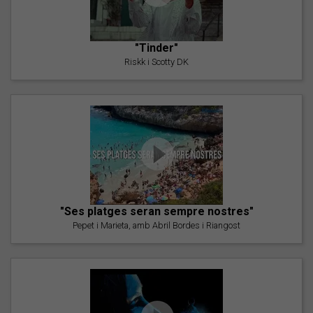
"Tinder"
Riskk i Scotty DK
"Ses platges seran sempre nostres"
Pepet i Marieta, amb Abril Bordes i Riangost