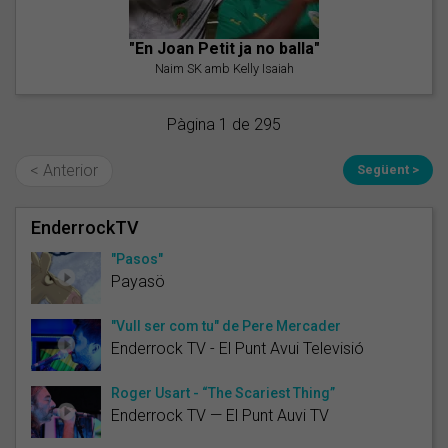
"En Joan Petit ja no balla"
Naim SK amb Kelly Isaiah
Pàgina 1 de 295
< Anterior
Següent >
EnderrockTV
"Pasos"
Payasö
"Vull ser com tu" de Pere Mercader
Enderrock TV - El Punt Avui Televisió
Roger Usart - “The Scariest Thing”
Enderrock TV — El Punt Auvi TV