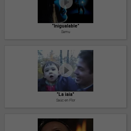
"Inigualable"
Samu
"La iaia"
Saüc en Flor