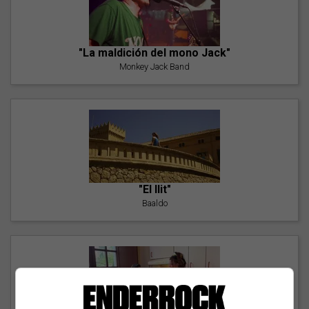
"La maldición del mono Jack"
Monkey Jack Band
"El llit"
Baaldo