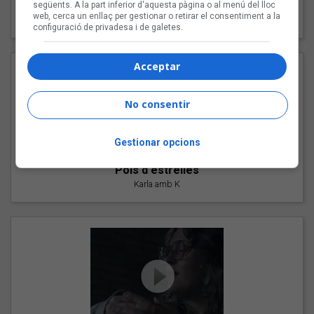
"Les cabres"
següents. A la part inferior d'aquesta pàgina o al menú del lloc
web, cerca un enllaç per gestionar o retirar el consentiment a la
94 Rules amb Compte
configuració de privadesa i de galetes.
Acceptar
No consentir
Gestionar opcions
"Pols d'estrelles"
Karla amb K