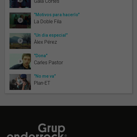
Gala Cortés
"Motivos para hacerlo"
La Doble Fila
"Un dia especial"
Àlex Pérez
"Dona"
Carles Pastor
"No me va"
Plan-ET