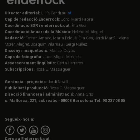
Director editorial:
Lluís Gendrau
Cap de redacció Enderrock:
Jordi Martí Fabra
Coordinació EDR i enderrock.cat:
Èlia Gea
Coordinació Anuari de la Música:
Helena M. Alegret
Redacció:
Ferran Amado, Maria Folqué, Èlia Gea, Jordi Martí, Helena
Morén Alegret, Joaquim Vilarnau i Sergi Núñez
Disseny i maquetació:
Manuel Cuyàs
Caps de fotografia:
Juan Miguel Morales
Assessorament lingüístic:
Berta Herreros
Subscripcions:
Rosa E. Massaguer
Gerència i projectes:
Jordi Novell
Publicitat i producció:
Rosa E. Massaguer
Direcció financera i administració:
Anna Gris
c. Mallorca, 221, sobreàtic · 08008 Barcelona Tel. 93 237 08 05
Segueix-nos a:
Cerca a Enderrock.cat: