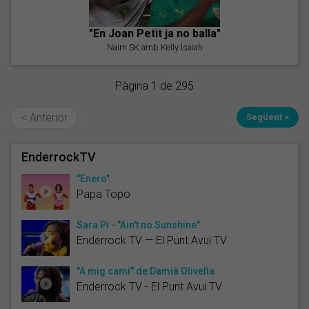
"En Joan Petit ja no balla"
Naim SK amb Kelly Isaiah
Pàgina 1 de 295
< Anterior
Següent >
EnderrockTV
"Enero"
Papa Topo
Sara Pi - "Ain't no Sunshine"
Enderrock TV — El Punt Avui TV
"A mig camí" de Damià Olivella
Enderrock TV - El Punt Avui TV