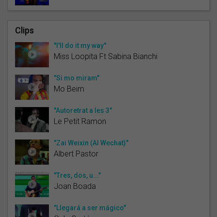
Clips
"I'll do it my way"
Miss Loopita Ft Sabina Bianchi
"Si mo miram"
Mo Beim
"Autoretrat a les 3"
Le Petit Ramon
"Zai Weixin (Al Wechat)"
Albert Pastor
"Tres, dos, u..."
Joan Boada
"Llegará a ser mágico"