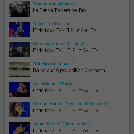
"Quemando el futuro"
La Banda Trapera del Río
"Corea" de Pearson
Enderrock TV - El Punt Avui TV
Smoking Souls - "La lluna"
Enderrock TV — El Punt Avui TV
"Od Ebra do Dunava"
Barcelona Gipsy balKan Orchestra
Jordi Ninus - “París”
Enderrock TV — El Punt Avui TV
Gemma Humet - "Les lleis del teu cos”
Enderrock TV — El Punt Avui TV
Joana Serrat - “Camí solitari”
Enderrock TV — El Punt Avui TV