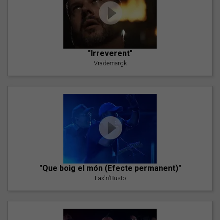
"Irreverent"
Vrademargk
"Que boig el món (Efecte permanent)"
Lax'n'Busto