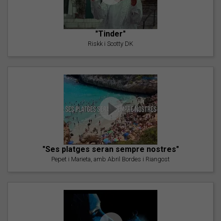
"Tinder"
Riskk i Scotty DK
"Ses platges seran sempre nostres"
Pepet i Marieta, amb Abril Bordes i Riangost