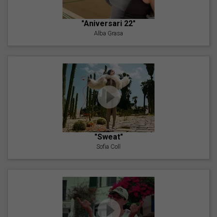
"Aniversari 22"
Alba Grasa
"Sweat"
Sofia Coll