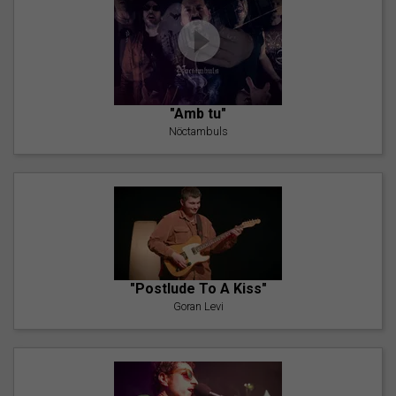
"Amb tu"
Nöctambuls
"Postlude To A Kiss"
Goran Levi