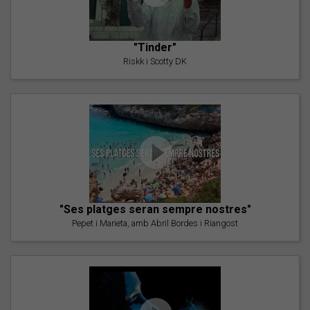
"Tinder"
Riskk i Scotty DK
"Ses platges seran sempre nostres"
Pepet i Marieta, amb Abril Bordes i Riangost