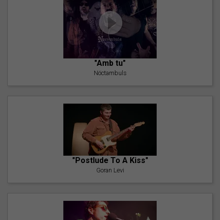
"Amb tu"
Nöctambuls
"Postlude To A Kiss"
Goran Levi