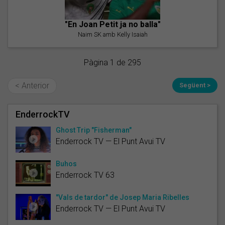
"En Joan Petit ja no balla"
Naim SK amb Kelly Isaiah
Pàgina 1 de 295
< Anterior
Següent >
EnderrockTV
Ghost Trip "Fisherman"
Enderrock TV — El Punt Avui TV
Buhos
Enderrock TV 63
"Vals de tardor" de Josep Maria Ribelles
Enderrock TV — El Punt Avui TV