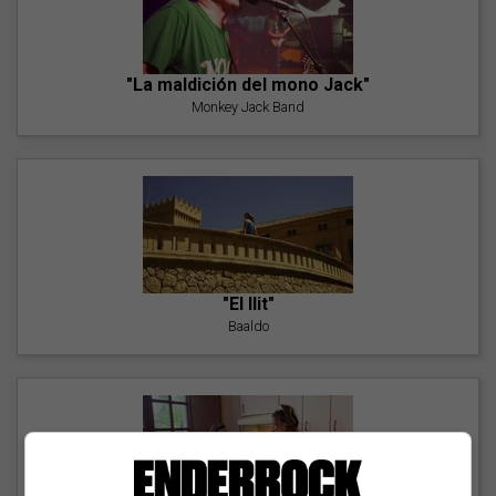
"La maldición del mono Jack"
Monkey Jack Band
"El llit"
Baaldo