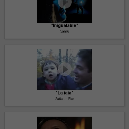
"Inigualable"
Samu
"La iaia"
Saüc en Flor