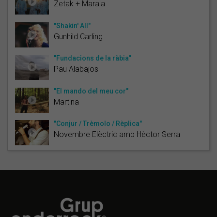
Zetak + Marala
"Shakin' All"
Gunhild Carling
"Fundacions de la ràbia"
Pau Alabajos
"El mando del meu cor"
Martina
"Conjur / Trèmolo / Rèplica"
Novembre Elèctric amb Hèctor Serra