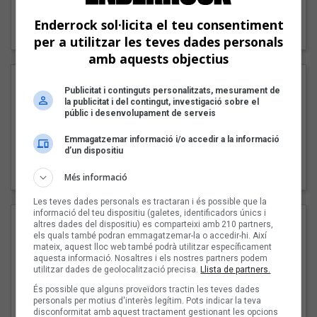
"Lo bueno y lo malo"
Enderrock sol·licita el teu consentiment
Carmen y María
per a utilitzar les teves dades personals
amb aquests objectius
Publicitat i continguts personalitzats, mesurament de
la publicitat i del contingut, investigació sobre el
públic i desenvolupament de serveis
Emmagatzemar informació i/o accedir a la informació
d’un dispositiu
"Posidònia"
Pep Álvarez amb Joan Muntaner (Xanguito)
Més informació
Les teves dades personals es tractaran i és possible que la
informació del teu dispositiu (galetes, identificadors únics i
altres dades del dispositiu) es comparteixi amb 210 partners,
els quals també podran emmagatzemar-la o accedir-hi. Així
mateix, aquest lloc web també podrà utilitzar específicament
aquesta informació. Nosaltres i els nostres partners podem
utilitzar dades de geolocalització precisa.
Llista de partners.
És possible que alguns proveïdors tractin les teves dades
personals per motius d'interès legítim. Pots indicar la teva
disconformitat amb aquest tractament gestionant les opcions