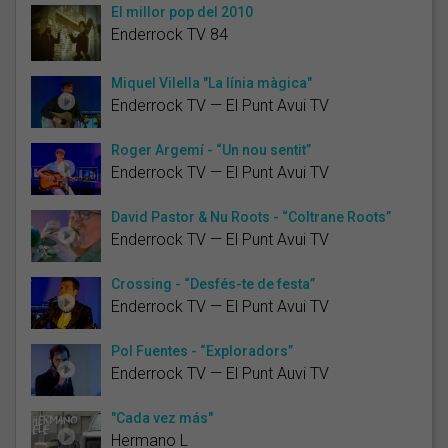
El millor pop del 2010
Enderrock TV 84
Miquel Vilella "La línia màgica"
Enderrock TV — El Punt Avui TV
Roger Argemí - “Un nou sentit”
Enderrock TV — El Punt Avui TV
David Pastor & Nu Roots - “Coltrane Roots”
Enderrock TV — El Punt Avui TV
Crossing - “Desfés-te de festa”
Enderrock TV — El Punt Avui TV
Pol Fuentes - “Exploradors”
Enderrock TV — El Punt Auvi TV
"Cada vez más"
Hermano L