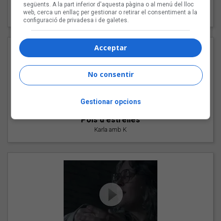
"Les cabres"
següents. A la part inferior d'aquesta pàgina o al menú del lloc
web, cerca un enllaç per gestionar o retirar el consentiment a la
94 Rules amb Compte
configuració de privadesa i de galetes.
Acceptar
No consentir
Gestionar opcions
"Pols d'estrelles"
Karla amb K