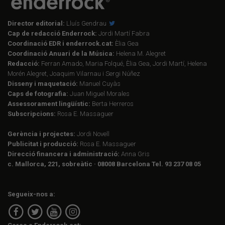
Director editorial:
Lluís Gendrau
Cap de redacció Enderrock:
Jordi Martí Fabra
Coordinació EDR i enderrock.cat:
Èlia Gea
Coordinació Anuari de la Música:
Helena M. Alegret
Redacció:
Ferran Amado, Maria Folqué, Èlia Gea, Jordi Martí, Helena
Morén Alegret, Joaquim Vilarnau i Sergi Núñez
Disseny i maquetació:
Manuel Cuyàs
Caps de fotografia:
Juan Miguel Morales
Assessorament lingüístic:
Berta Herreros
Subscripcions:
Rosa E. Massaguer
Gerència i projectes:
Jordi Novell
Publicitat i producció:
Rosa E. Massaguer
Direcció financera i administració:
Anna Gris
c. Mallorca, 221, sobreàtic · 08008 Barcelona Tel. 93 237 08 05
Segueix-nos a: