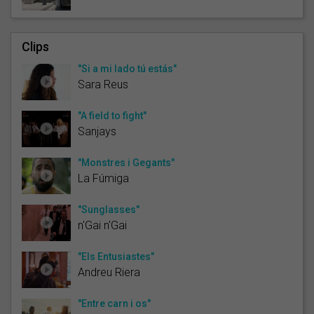
Clips
"Si a mi lado tú estás"
Sara Reus
"A field to fight"
Sanjays
"Monstres i Gegants"
La Fúmiga
"Sunglasses"
n'Gai n'Gai
"Els Entusiastes"
Andreu Riera
"Entre carn i os"