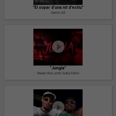
"El sopar d'una nit d'estiu"
Gemm Sol
"Jungla"
Maken Row, amb Gioba Fellini