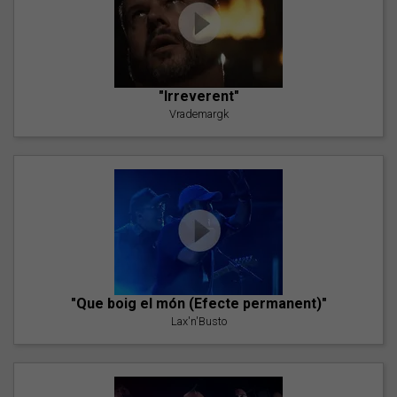
"Irreverent"
Vrademargk
"Que boig el món (Efecte permanent)"
Lax'n'Busto