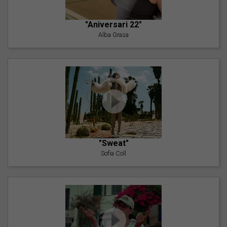
"Aniversari 22"
Alba Grasa
"Sweat"
Sofia Coll