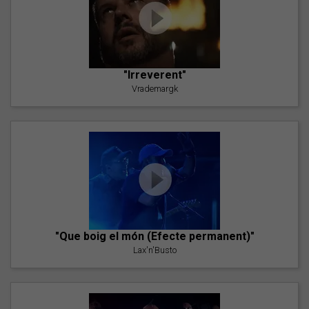
"Irreverent"
Vrademargk
"Que boig el món (Efecte permanent)"
Lax'n'Busto