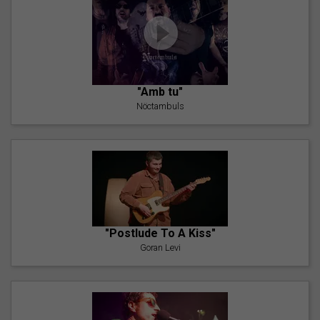
"Amb tu"
Nöctambuls
"Postlude To A Kiss"
Goran Levi