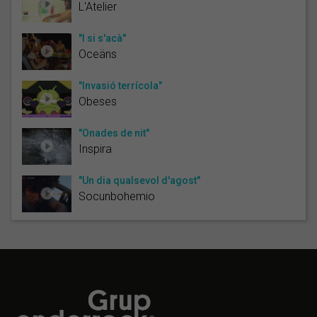
L'Atelier
"I si s'acà"
Oceäns
"Invasió terrícola"
Obeses
"Onades de nit"
Inspira
"Un dia qualsevol d'agost"
Socunbohemio