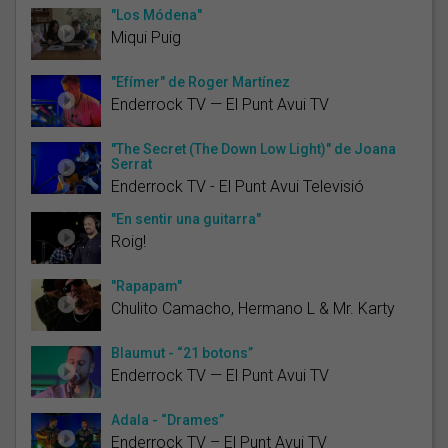
"Los Módena"
Miqui Puig
"Efímer" de Roger Martínez
Enderrock TV — El Punt Avui TV
"The Secret (The Down Low Light)" de Joana
Serrat
Enderrock TV - El Punt Avui Televisió
"En sentir una guitarra"
Roig!
"Rapapam"
Chulito Camacho, Hermano L & Mr. Karty
Blaumut - “21 botons”
Enderrock TV — El Punt Avui TV
Adala - “Drames”
Enderrock TV – El Punt Avui TV