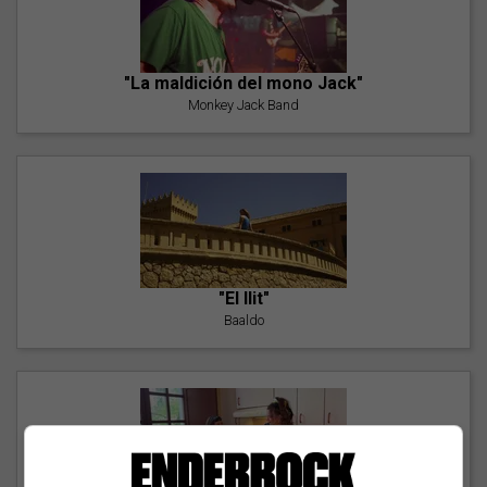
"La maldición del mono Jack"
Monkey Jack Band
"El llit"
Baaldo