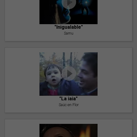
"Inigualable"
Samu
"La iaia"
Saüc en Flor