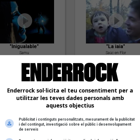
"Inigualable"
"La iaia"
Samu
Saüc en Flor
Enderrock sol·licita el teu consentiment per a
utilitzar les teves dades personals amb
aquests objectius
Publicitat i continguts personalitzats, mesurament de la publicitat
"Postlude To A Kiss"
i del contingut, investigació sobre el públic i desenvolupament
Goran Levi
de serveis
"Amb tu"
Nöctambuls