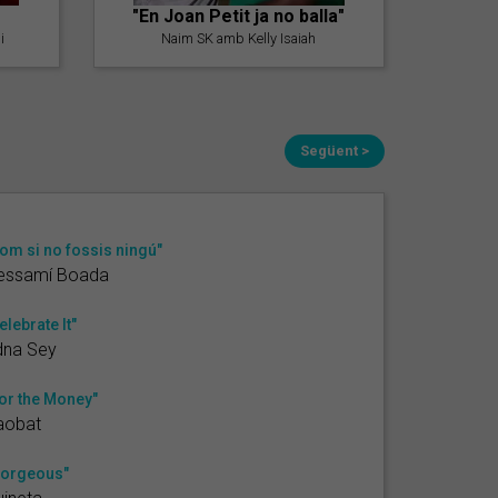
"En Joan Petit ja no balla"
i
Naim SK amb Kelly Isaiah
Següent >
om si no fossis ningú"
essamí Boada
elebrate It"
dna Sey
or the Money"
aobat
orgeous"