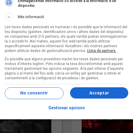
Emmagatzemar informació i/o accedir a la informació d’un
dispositiu
Més informació
Les teves dades personals es tractaran i és possible que la informació del
teu dispositiu (galetes, identificadors únics i altres dades del dispositiu)
es comparteixi amb 210 partners, els quals també podran emmagatzemar-
la o accedir-hi. Així mateix, aquest lloc web també podrà utilitzar
específicament aquesta informació. Nosaltres i els nostres partners
podem utilitzar dades de geolocalització precisa.
Llista de partners.
"Lo bueno y lo malo"
"Posidònia"
És possible que alguns proveïdors tractin les teves dades personals per
Carmen y María
Pep Álvarez amb Joan Muntan
motius d'interès legítim. Pots indicar la teva disconformitat amb aquest
tractament gestionant les opcions següents. A la part inferior d'aquesta
(Xanguito)
pàgina o al menú del lloc web, cerca un enllaç per gestionar o retirar el
consentiment a la configuració de privadesa i de galetes.
No consentir
Acceptar
Gestionar opcions