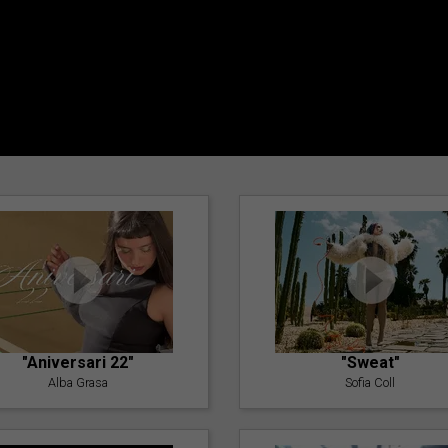
"Aniversari 22"
"Sweat"
Alba Grasa
Sofia Coll