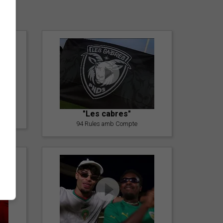
er
"Les cabres"
94 Rules amb Compte