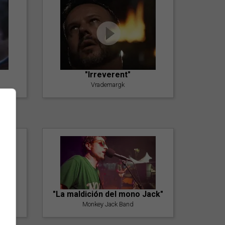
"Irreverent"
Vrademargk
"La maldición del mono Jack"
Monkey Jack Band