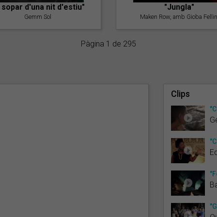
l sopar d'una nit d'estiu"
"Jungla"
Gemm Sol
Maken Row, amb Gioba Fellin
Pàgina 1 de 295
Clips
"C
G
"C
E
"F
B
"G