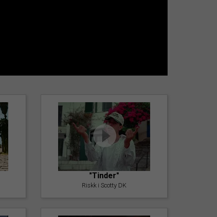
"Tinder"
Riskk i Scotty DK