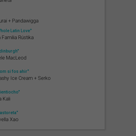
ineta
urai + Pandawigga
hole Latin Love"
 Familia Rústika
dinburgh"
ele MacLeod
om si fos ahir"
ashy Ice Cream + Serko
ientiocho"
a Kali
astoreta"
ella Xao