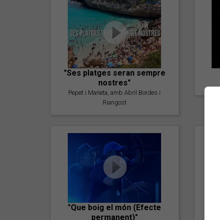
"Ses platges seran sempre
nostres"
Pepet i Marieta, amb Abril Bordes i
Riangost
"Que boig el món (Efecte
permanent)"