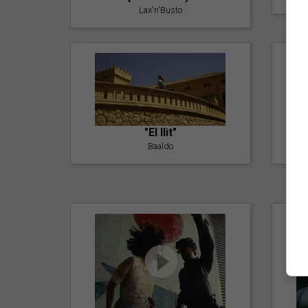
Lax'n'Busto
"El llit"
Baaldo