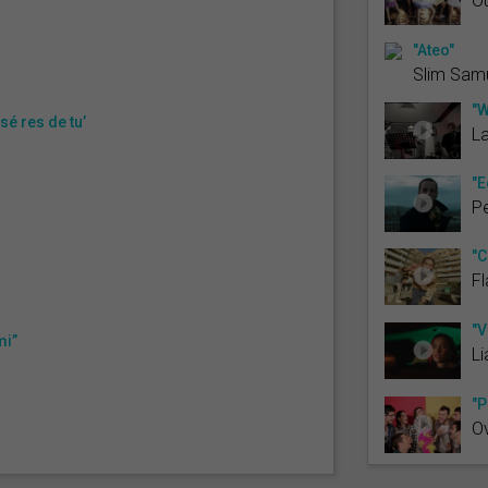
Ou
"Ateo"
Slim Sam
"W
sé res de tu’
La
"E
P
"C
Fl
"V
mi”
Li
"P
Ov