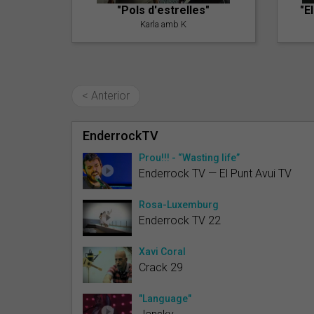
"Pols d'estrelles"
"E
Karla amb K
< Anterior
EnderrockTV
Prou!!! - “Wasting life”
Enderrock TV — El Punt Avui TV
Rosa-Luxemburg
Enderrock TV 22
Xavi Coral
Crack 29
"Language"