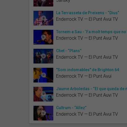
Jansky
La Terrasseta de Preixens - “Dius”
Enderrock TV — El Punt Avui TV
Tornem a Sau - ‘Fa molt temps que no 
Enderrock TV — El Punt Avui TV
Chet - “Plans”
Enderrock TV — El Punt Avui TV
"Som indomables" de Brighton 64
Enderrock TV — El Punt Avui
Jaume Arboledas - “El que queda de 
Enderrock TV — El Punt Auvi TV
Cultrum - “Allez”
Enderrock TV — El Punt Avui TV