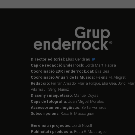
Director editorial:
Lluís Gendrau
Cap de redacció Enderrock:
Jordi Martí Fabra
Coordinació EDR i enderrock.cat:
Èlia Gea
Coordinació Anuari de la Música:
Helena M. Alegret
Redacció:
Ferran Amado, Maria Folqué, Èlia Gea, Jordi Mart
Vilarnau i Sergi Núñez
Disseny i maquetació:
Manuel Cuyàs
Caps de fotografia:
Juan Miguel Morales
Assessorament lingüístic:
Berta Herreros
Subscripcions:
Rosa E. Massaguer
Gerència i projectes:
Jordi Novell
Publicitat i producció:
Rosa E. Massaguer