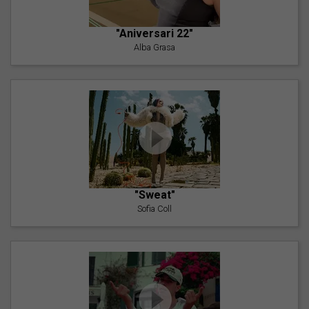
"Aniversari 22"
Alba Grasa
"Sweat"
Sofia Coll