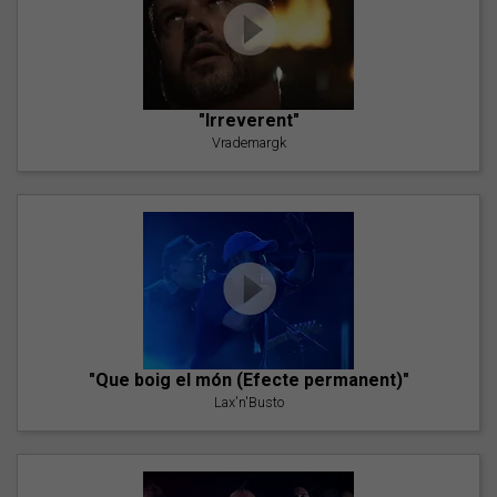
"Irreverent"
Vrademargk
"Que boig el món (Efecte permanent)"
Lax'n'Busto