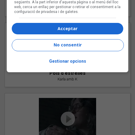
"Les cabres"
següents. A la part inferior d'aquesta pàgina o al menú del lloc
web, cerca un enllaç per gestionar o retirar el consentiment a la
94 Rules amb Compte
configuració de privadesa i de galetes.
Acceptar
No consentir
Gestionar opcions
"Pols d'estrelles"
Karla amb K