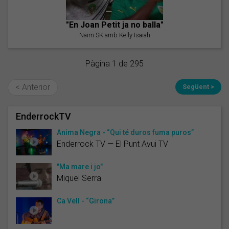
"En Joan Petit ja no balla"
Naim SK amb Kelly Isaiah
Pàgina 1 de 295
< Anterior
Següent >
EnderrockTV
Ànima Negra - “Qui té duros fuma puros”
Enderrock TV — El Punt Avui TV
"Ma mare i jo"
Miquel Serra
Ca Vell - “Girona”