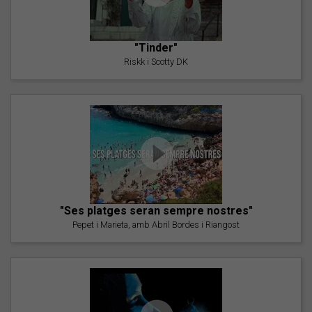
"Tinder"
Riskk i Scotty DK
"Ses platges seran sempre nostres"
Pepet i Marieta, amb Abril Bordes i Riangost