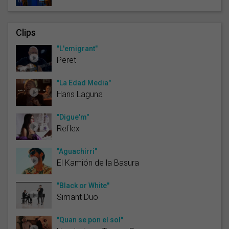
Clips
"L'emigrant"
Peret
"La Edad Media"
Hans Laguna
"Digue'm"
Reflex
"Aguachirri"
El Kamión de la Basura
"Black or White"
Simant Duo
"Quan se pon el sol"