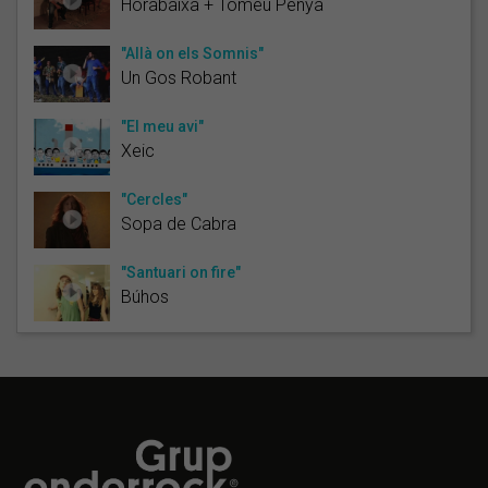
Horabaixa + Tomeu Penya
"Allà on els Somnis"
Un Gos Robant
"El meu avi"
Xeic
"Cercles"
Sopa de Cabra
"Santuari on fire"
Búhos