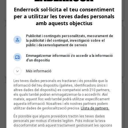
"Lo bueno y lo malo"
Enderrock sol·licita el teu consentiment
Carmen y María
per a utilitzar les teves dades personals
amb aquests objectius
Publicitat i continguts personalitzats, mesurament de
la publicitat i del contingut, investigació sobre el
públic i desenvolupament de serveis
Emmagatzemar informació i/o accedir a la informació
d’un dispositiu
"Posidònia"
Pep Álvarez amb Joan Muntaner (Xanguito)
Més informació
Les teves dades personals es tractaran i és possible que la
informació del teu dispositiu (galetes, identificadors únics i
altres dades del dispositiu) es comparteixi amb 210 partners,
els quals també podran emmagatzemar-la o accedir-hi. Així
mateix, aquest lloc web també podrà utilitzar específicament
aquesta informació. Nosaltres i els nostres partners podem
utilitzar dades de geolocalització precisa.
Llista de partners.
És possible que alguns proveïdors tractin les teves dades
personals per motius d'interès legítim. Pots indicar la teva
disconformitat amb aquest tractament gestionant les opcions