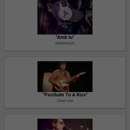
"Amb tu"
Nöctambuls
"Postlude To A Kiss"
Goran Levi