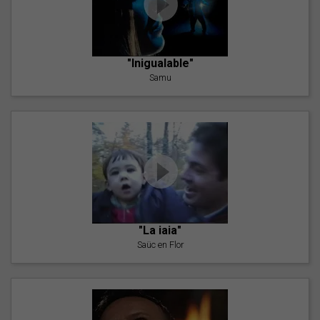
"Inigualable"
Samu
"La iaia"
Saüc en Flor