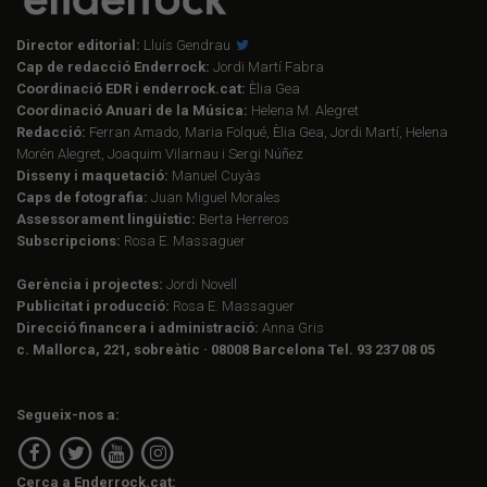
Director editorial:
Lluís Gendrau
Cap de redacció Enderrock:
Jordi Martí Fabra
Coordinació EDR i enderrock.cat:
Èlia Gea
Coordinació Anuari de la Música:
Helena M. Alegret
Redacció:
Ferran Amado, Maria Folqué, Èlia Gea, Jordi Martí, Helena
Morén Alegret, Joaquim Vilarnau i Sergi Núñez
Disseny i maquetació:
Manuel Cuyàs
Caps de fotografia:
Juan Miguel Morales
Assessorament lingüístic:
Berta Herreros
Subscripcions:
Rosa E. Massaguer
Gerència i projectes:
Jordi Novell
Publicitat i producció:
Rosa E. Massaguer
Direcció financera i administració:
Anna Gris
c. Mallorca, 221, sobreàtic · 08008 Barcelona Tel. 93 237 08 05
Segueix-nos a:
Cerca a Enderrock.cat: