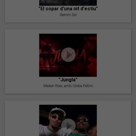
"El sopar d'una nit d'estiu"
Gemm Sol
"Jungla"
Maken Row, amb Gioba Fellini