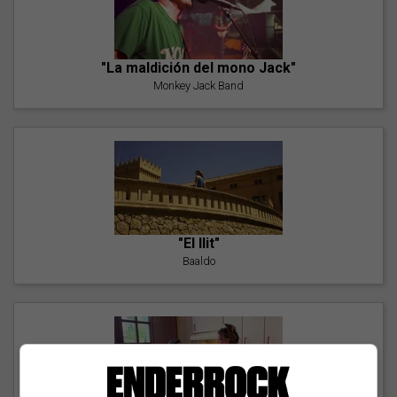
"La maldición del mono Jack"
Monkey Jack Band
"El llit"
Baaldo