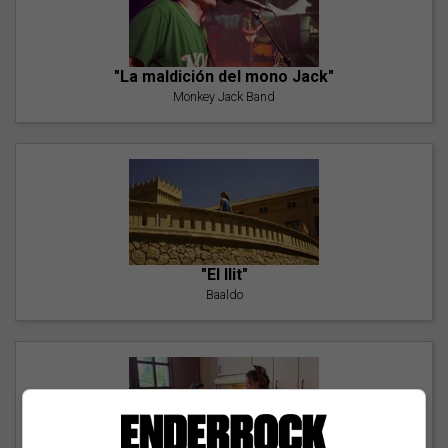
"La maldición del mono Jack"
Monkey Jack Band
"El llit"
Baaldo