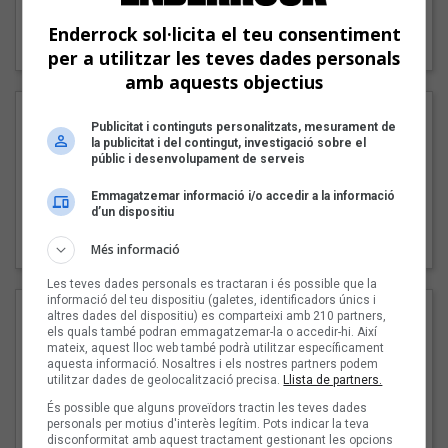
"Lo bueno y lo malo"
Enderrock sol·licita el teu consentiment
Carmen y María
per a utilitzar les teves dades personals
amb aquests objectius
Publicitat i continguts personalitzats, mesurament de
la publicitat i del contingut, investigació sobre el
públic i desenvolupament de serveis
Emmagatzemar informació i/o accedir a la informació
d’un dispositiu
"Posidònia"
Pep Álvarez amb Joan Muntaner (Xanguito)
Més informació
Les teves dades personals es tractaran i és possible que la
informació del teu dispositiu (galetes, identificadors únics i
altres dades del dispositiu) es comparteixi amb 210 partners,
els quals també podran emmagatzemar-la o accedir-hi. Així
mateix, aquest lloc web també podrà utilitzar específicament
aquesta informació. Nosaltres i els nostres partners podem
utilitzar dades de geolocalització precisa.
Llista de partners.
És possible que alguns proveïdors tractin les teves dades
personals per motius d'interès legítim. Pots indicar la teva
disconformitat amb aquest tractament gestionant les opcions