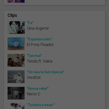
Clips
"Fe"
Gina Argemir
"Espantaocells"
El Pony Pisador
"Tan mal"
Tenda ft. Valira
"On naix la llum blanca"
VerdCel
"Ànima rebel"
Nel·lo C
"Tornarà a nevar"