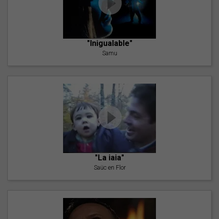
"Inigualable"
Samu
"La iaia"
Saüc en Flor