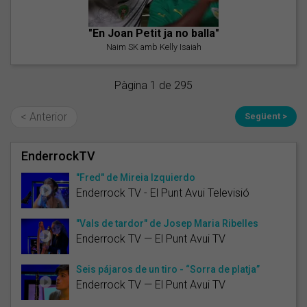
"En Joan Petit ja no balla"
Naim SK amb Kelly Isaiah
Pàgina 1 de 295
< Anterior
Següent >
EnderrockTV
"Fred" de Mireia Izquierdo
Enderrock TV - El Punt Avui Televisió
"Vals de tardor" de Josep Maria Ribelles
Enderrock TV — El Punt Avui TV
Seis pájaros de un tiro - “Sorra de platja”
Enderrock TV — El Punt Avui TV