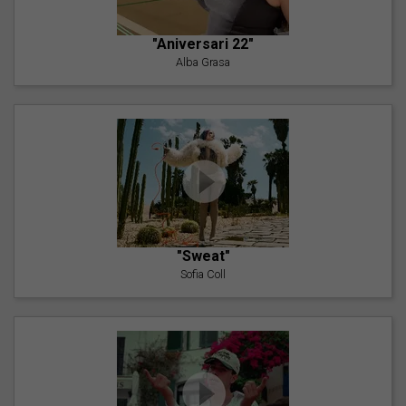
"Aniversari 22"
Alba Grasa
"Sweat"
Sofia Coll