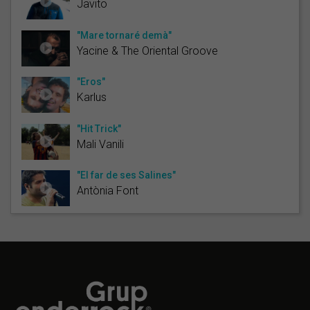
Javito
"Mare tornaré demà"
Yacine & The Oriental Groove
"Eros"
Karlus
"Hit Trick"
Mali Vanili
"El far de ses Salines"
Antònia Font