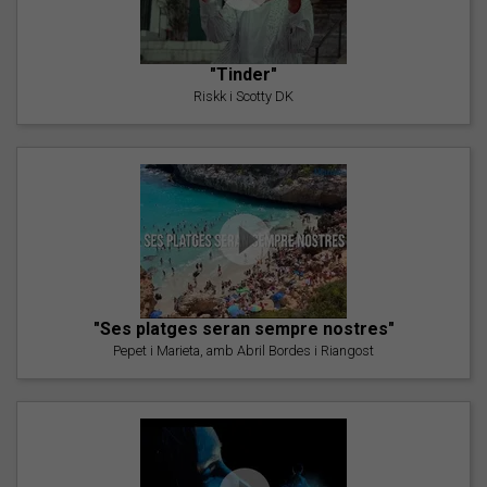
"Tinder"
Riskk i Scotty DK
"Ses platges seran sempre nostres"
Pepet i Marieta, amb Abril Bordes i Riangost