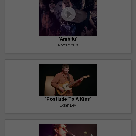
"Amb tu"
Nöctambuls
"Postlude To A Kiss"
Goran Levi