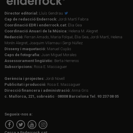
Director editorial:
Lluís Gendrau
Cap de redacció Enderrock:
Jordi Martí Fabra
Coordinació EDR i enderrock.cat:
Èlia Gea
Coordinació Anuari de la Música:
Helena M. Alegret
Redacció:
Ferran Amado, Maria Folqué, Èlia Gea, Jordi Martí, Helena
Morén Alegret, Joaquim Vilarnau i Sergi Núñez
Disseny i maquetació:
Manuel Cuyàs
Caps de fotografia:
Juan Miguel Morales
Assessorament lingüístic:
Berta Herreros
Subscripcions:
Rosa E. Massaguer
Gerència i projectes:
Jordi Novell
Publicitat i producció:
Rosa E. Massaguer
Direcció financera i administració:
Anna Gris
c. Mallorca, 221, sobreàtic · 08008 Barcelona Tel. 93 237 08 05
Segueix-nos a:
Cerca a Enderrock.cat: