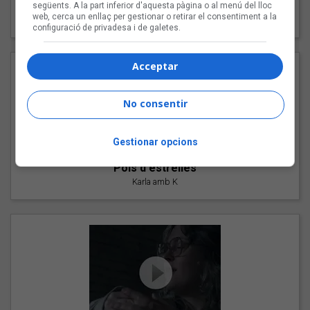
"Les cabres"
següents. A la part inferior d'aquesta pàgina o al menú del lloc
web, cerca un enllaç per gestionar o retirar el consentiment a la
94 Rules amb Compte
configuració de privadesa i de galetes.
Acceptar
No consentir
Gestionar opcions
"Pols d'estrelles"
Karla amb K