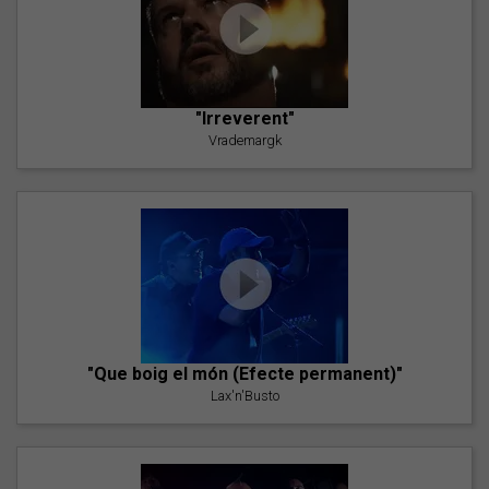
"Irreverent"
Vrademargk
"Que boig el món (Efecte permanent)"
Lax'n'Busto