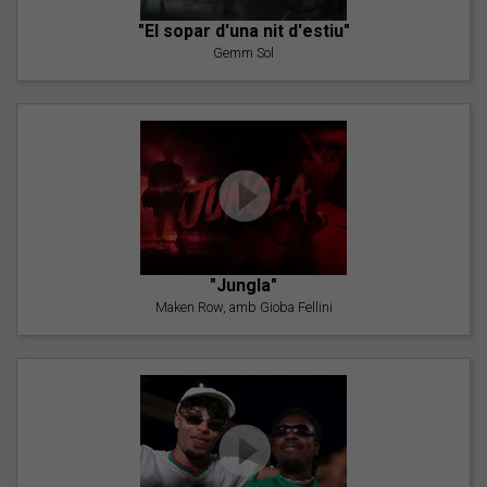
"El sopar d'una nit d'estiu"
Gemm Sol
"Jungla"
Maken Row, amb Gioba Fellini