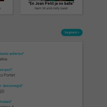
"En Joan Petit ja no balla"
i
Naim SK amb Kelly Isaiah
Següent >
undo enfermo"
tiva
on port"
to Pontet
r. desconegut"
j)))
lvídalo"