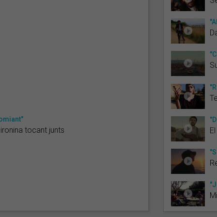
S
"A
Da
"C
S
"R
T
omiant"
"D
ronina tocant junts
El
"S
Re
"J
M