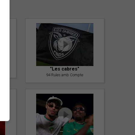
er
"Les cabres"
94 Rules amb Compte