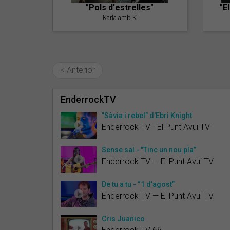
"Pols d'estrelles"
"E
Karla amb K
< Anterior
EnderrockTV
"Sàvia i rebel" d'Ebri Knight
Enderrock TV - El Punt Avui TV
Sense sal - "Tinc un nou pla”
Enderrock TV — El Punt Avui TV
De tu a tu - “1 d’agost”
Enderrock TV — El Punt Avui TV
Cris Juanico