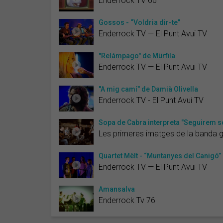
Enderrock TV 66
Gossos - “Voldria dir-te”
Enderrock TV — El Punt Avui TV
"Relámpago" de Mürfila
Enderrock TV — El Punt Avui TV
"A mig camí" de Damià Olivella
Enderrock TV - El Punt Avui TV
Sopa de Cabra interpreta "Seguirem s
Les primeres imatges de la banda gi
Quartet Mèlt - “Muntanyes del Canigó”
Enderrock TV — El Punt Avui TV
Amansalva
Enderrock Tv 76