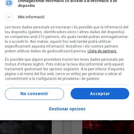
Emmagatzemar informació i/o accedir a la informació d’un
dispositiu
Més informació
Les teves dades personals es tractaran i és possible que la informació del
teu dispositiu (galetes, identificadors únics i altres dades del dispositiu)
es comparteixi amb 210 partners, els quals també podran emmagatzemar-
la o accedir-hi. Així mateix, aquest lloc web també podrà utilitzar
específicament aquesta informació. Nosaltres i els nostres partners
podem utilitzar dades de geolocalització precisa.
Llista de partners.
"Lo bueno y lo malo"
"Posidònia"
És possible que alguns proveïdors tractin les teves dades personals per
Carmen y María
Pep Álvarez amb Joan Muntan
motius d'interès legítim. Pots indicar la teva disconformitat amb aquest
tractament gestionant les opcions següents. A la part inferior d'aquesta
(Xanguito)
pàgina o al menú del lloc web, cerca un enllaç per gestionar o retirar el
consentiment a la configuració de privadesa i de galetes.
No consentir
Acceptar
Gestionar opcions