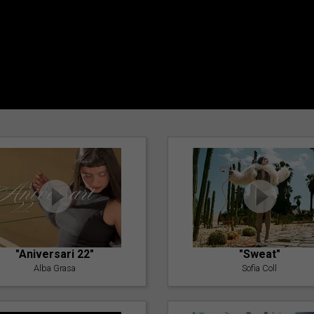
"Aniversari 22"
"Sweat"
Alba Grasa
Sofia Coll