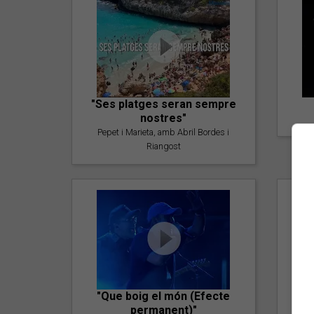
"Ses platges seran sempre
nostres"
Pepet i Marieta, amb Abril Bordes i
Riangost
"Que boig el món (Efecte
permanent)"