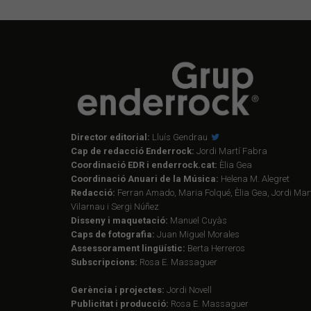
Director editorial:
Lluís Gendrau
Cap de redacció Enderrock:
Jordi Martí Fabra
Coordinació EDR i enderrock.cat:
Èlia Gea
Coordinació Anuari de la Música:
Helena M. Alegret
Redacció:
Ferran Amado, Maria Folqué, Èlia Gea, Jordi Mart
Vilarnau i Sergi Núñez
Disseny i maquetació:
Manuel Cuyàs
Caps de fotografia:
Juan Miguel Morales
Assessorament lingüístic:
Berta Herreros
Subscripcions:
Rosa E. Massaguer
Gerència i projectes:
Jordi Novell
Publicitat i producció:
Rosa E. Massaguer