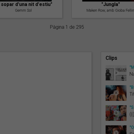
l sopar d'una nit d'estiu"
"Jungla"
Gemm Sol
Maken Row, amb Gioba Fellin
Pàgina 1 de 295
Clips
"M
Na
"B
Ti
"S
(((
"O