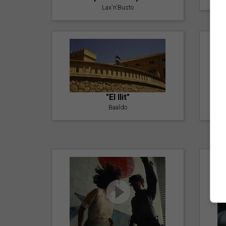
Lax'n'Busto
"El llit"
Baaldo