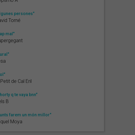
éptimo A
lgunes persones"
vid Torné
ap mal"
upergegant
ural"
esa
ol"
 Petit de Cal Eril
horty q te vaya bnn"
ls B
unts farem un món millor"
iquel Moya