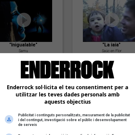
"Inigualable"
"La iaia"
Samu
Saüc en Flor
Enderrock sol·licita el teu consentiment per a
utilitzar les teves dades personals amb
aquests objectius
Publicitat i continguts personalitzats, mesurament de la publicitat
"Postlude To A Kiss"
i del contingut, investigació sobre el públic i desenvolupament
Goran Levi
de serveis
"Amb tu"
Nöctambuls