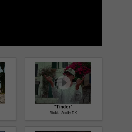
"Tinder"
Riskk i Scotty DK