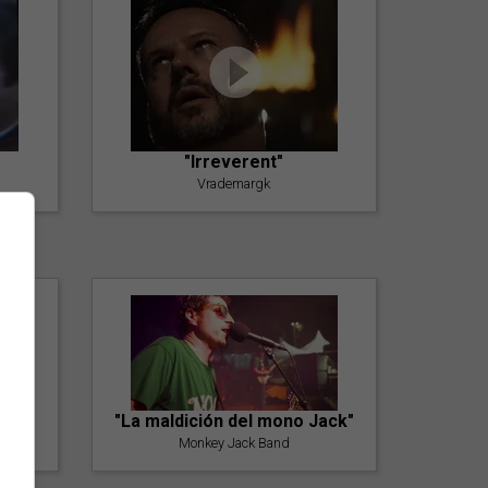
"Irreverent"
Vrademargk
"La maldición del mono Jack"
Monkey Jack Band