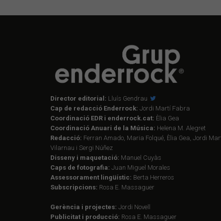
Director editorial:
Lluís Gendrau
Cap de redacció Enderrock:
Jordi Martí Fabra
Coordinació EDR i enderrock.cat:
Èlia Gea
Coordinació Anuari de la Música:
Helena M. Alegret
Redacció:
Ferran Amado, Maria Folqué, Èlia Gea, Jordi Mart
Vilarnau i Sergi Núñez
Disseny i maquetació:
Manuel Cuyàs
Caps de fotografia:
Juan Miguel Morales
Assessorament lingüístic:
Berta Herreros
Subscripcions:
Rosa E. Massaguer
Gerència i projectes:
Jordi Novell
Publicitat i producció:
Rosa E. Massaguer