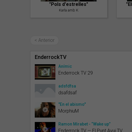
"Pols d'estrelles"
"E
Karla amb K
< Anterior
EnderrockTV
Anímic
Enderrock TV 29
adsfdfsa
dsafdsaf
"En el abismo"
MorphiuM
Ramon Mirabet - “Wake up”
Enderrock TV — El Punt Avui TV