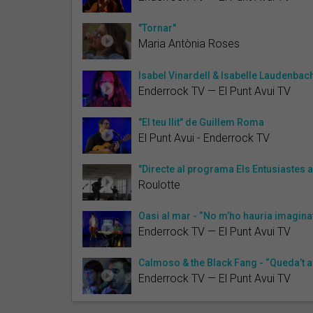
"Tornar"
Maria Antònia Roses
Isabel Vinardell & Isabelle Laudenbach 
Enderrock TV — El Punt Avui TV
"El teu llit" de Guillem Roma
El Punt Avui - Enderrock TV
"Directe al programa Els Entusiastes 
Roulotte
Oasi al mar - “No m’ho hauria imagina
Enderrock TV — El Punt Avui TV
Calmoso & the Black Fang - “Queda’t 
Enderrock TV — El Punt Avui TV