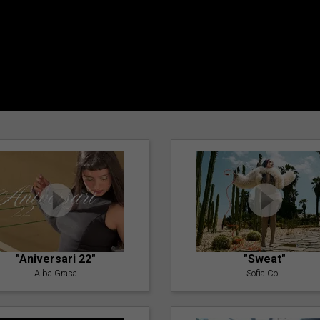
"Aniversari 22"
"Sweat"
Alba Grasa
Sofia Coll