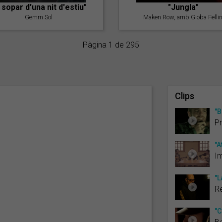
l sopar d'una nit d'estiu"
"Jungla"
Gemm Sol
Maken Row, amb Gioba Fellin
Pàgina 1 de 295
Clips
"B
P
"A
I
"L
Re
"C