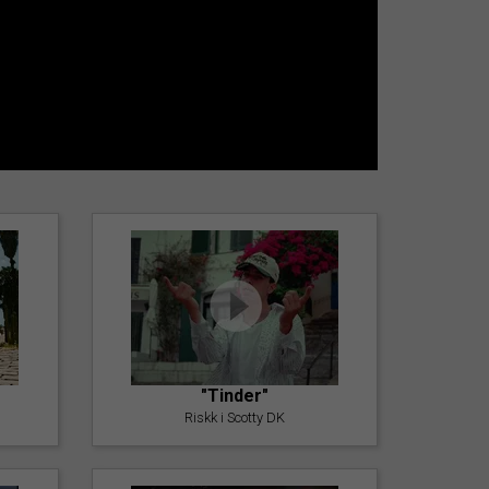
"Tinder"
Riskk i Scotty DK