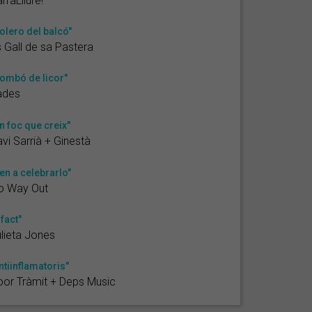
rraLliure!
olero del balcó"
 Gall de sa Pastera
ombó de licor"
ades
n foc que creix"
vi Sarrià + Ginestà
en a celebrarlo"
o Way Out
 fact"
lieta Jones
ntiinflamatoris"
or Tràmit + Deps Music