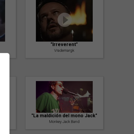
"Irreverent"
Vrademargk
"La maldición del mono Jack"
Monkey Jack Band