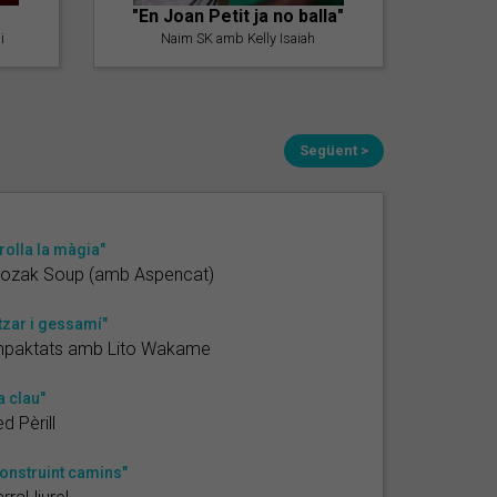
"En Joan Petit ja no balla"
i
Naim SK amb Kelly Isaiah
Següent >
rolla la màgia"
rozak Soup (amb Aspencat)
tzar i gessamí"
mpaktats amb Lito Wakame
a clau"
d Pèrill
onstruint camins"