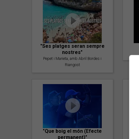
"Ses platges seran sempre
nostres"
Pepet i Marieta, amb Abril Bordes i
Riangost
"Que boig el món (Efecte
permanent)"