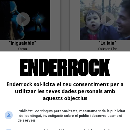
"Inigualable"
"La iaia"
Samu
Saüc en Flor
Enderrock sol·licita el teu consentiment per a
utilitzar les teves dades personals amb
aquests objectius
Publicitat i continguts personalitzats, mesurament de la publicitat
"Postlude To A Kiss"
i del contingut, investigació sobre el públic i desenvolupament
Goran Levi
de serveis
"Amb tu"
Nöctambuls