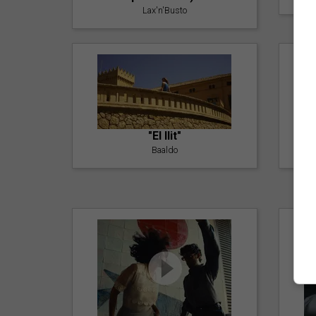
Lax'n'Busto
"El llit"
Baaldo