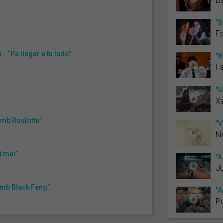
Ba
"B
Es
- “Pa llegar a tu lado”
"B
F
"U
Xa
amb Roulotte"
"V
N
t mai”
"A
Ju
amb Black Fang”
"A
Po