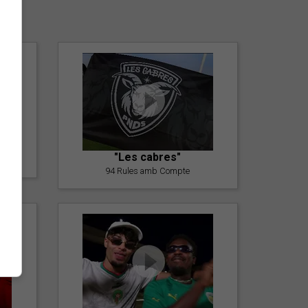
er
"Les cabres"
94 Rules amb Compte