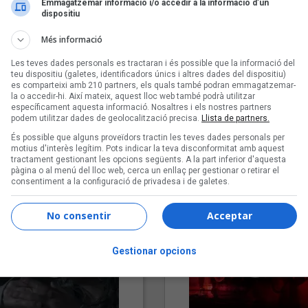
Emmagatzemar informació i/o accedir a la informació d’un
dispositiu
Més informació
Les teves dades personals es tractaran i és possible que la informació del
teu dispositiu (galetes, identificadors únics i altres dades del dispositiu)
es comparteixi amb 210 partners, els quals també podran emmagatzemar-
la o accedir-hi. Així mateix, aquest lloc web també podrà utilitzar
específicament aquesta informació. Nosaltres i els nostres partners
podem utilitzar dades de geolocalització precisa.
Llista de partners.
"Lo bueno y lo malo"
"Posidònia"
És possible que alguns proveïdors tractin les teves dades personals per
Carmen y María
Pep Álvarez amb Joan Muntan
motius d'interès legítim. Pots indicar la teva disconformitat amb aquest
(Xanguito)
tractament gestionant les opcions següents. A la part inferior d'aquesta
pàgina o al menú del lloc web, cerca un enllaç per gestionar o retirar el
consentiment a la configuració de privadesa i de galetes.
No consentir
Acceptar
Gestionar opcions