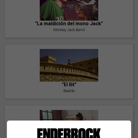
"La maldición del mono Jack"
Monkey Jack Band
"El llit"
Baaldo