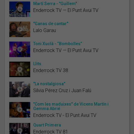
Martí Serra - "Guillem"
Enderrock TV — El Punt Avui TV
"Ganas de cantar"
Lalo Garau
Toni Xuclà - “Bombolles”
Enderrock TV — El Punt Avui TV
Llits
Enderrock TV 38
"La nostalgiosa"
Sílvia Pérez Cruz i Juan Falú
"Com les maduixes" de Vicens Martín i
Gemma Abrié
Enderrock TV - El Punt Avui TV
Quart Primera
Enderrock TV 81