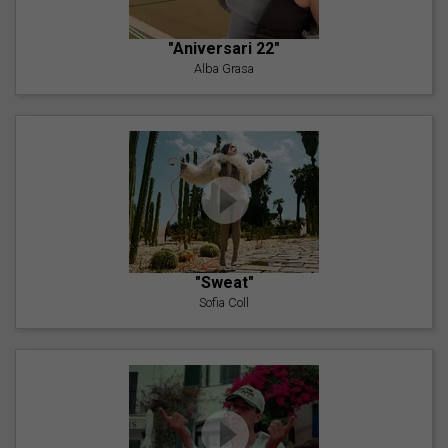
"Aniversari 22"
Alba Grasa
"Sweat"
Sofia Coll