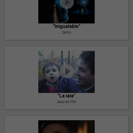
"Inigualable"
Samu
"La iaia"
Saüc en Flor