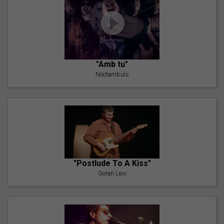
"Amb tu"
Nöctambuls
"Postlude To A Kiss"
Goran Levi