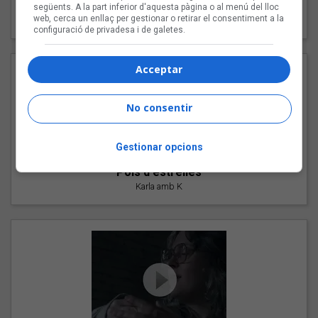
"Les cabres"
següents. A la part inferior d'aquesta pàgina o al menú del lloc
web, cerca un enllaç per gestionar o retirar el consentiment a la
94 Rules amb Compte
configuració de privadesa i de galetes.
Acceptar
No consentir
Gestionar opcions
"Pols d'estrelles"
Karla amb K