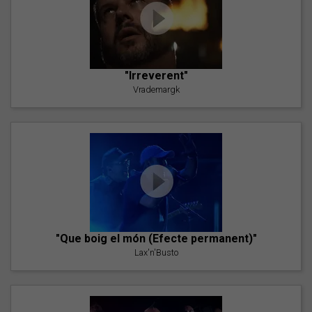
"Irreverent"
Vrademargk
"Que boig el món (Efecte permanent)"
Lax'n'Busto