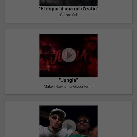
"El sopar d'una nit d'estiu"
Gemm Sol
"Jungla"
Maken Row, amb Gioba Fellini