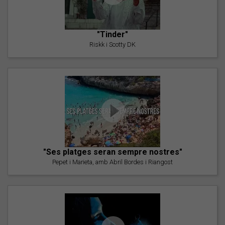
"Tinder"
Riskk i Scotty DK
"Ses platges seran sempre nostres"
Pepet i Marieta, amb Abril Bordes i Riangost