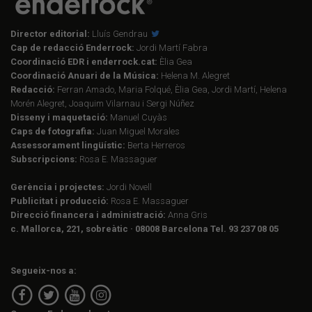
Director editorial:
Lluís Gendrau
Cap de redacció Enderrock:
Jordi Martí Fabra
Coordinació EDR i enderrock.cat:
Èlia Gea
Coordinació Anuari de la Música:
Helena M. Alegret
Redacció:
Ferran Amado, Maria Folqué, Èlia Gea, Jordi Martí, Helena
Morén Alegret, Joaquim Vilarnau i Sergi Núñez
Disseny i maquetació:
Manuel Cuyàs
Caps de fotografia:
Juan Miguel Morales
Assessorament lingüístic:
Berta Herreros
Subscripcions:
Rosa E. Massaguer
Gerència i projectes:
Jordi Novell
Publicitat i producció:
Rosa E. Massaguer
Direcció financera i administració:
Anna Gris
c. Mallorca, 221, sobreàtic · 08008 Barcelona Tel. 93 237 08 05
Segueix-nos a: