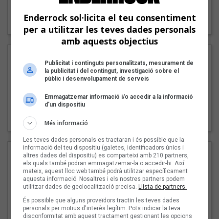
"Lo bueno y lo malo"
Enderrock sol·licita el teu consentiment
Carmen y María
per a utilitzar les teves dades personals
amb aquests objectius
Publicitat i continguts personalitzats, mesurament de
la publicitat i del contingut, investigació sobre el
públic i desenvolupament de serveis
Emmagatzemar informació i/o accedir a la informació
d’un dispositiu
"Posidònia"
Pep Álvarez amb Joan Muntaner (Xanguito)
Més informació
Les teves dades personals es tractaran i és possible que la
informació del teu dispositiu (galetes, identificadors únics i
altres dades del dispositiu) es comparteixi amb 210 partners,
els quals també podran emmagatzemar-la o accedir-hi. Així
mateix, aquest lloc web també podrà utilitzar específicament
aquesta informació. Nosaltres i els nostres partners podem
utilitzar dades de geolocalització precisa.
Llista de partners.
És possible que alguns proveïdors tractin les teves dades
personals per motius d'interès legítim. Pots indicar la teva
disconformitat amb aquest tractament gestionant les opcions