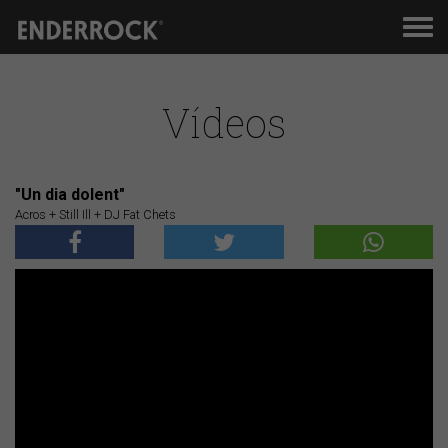
Men
de
nav
Vídeos
"Un dia dolent"
Acros + Still Ill + DJ Fat Chets