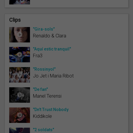
Clips
"Gira-sols"
Renaldo & Clara
"Aquí estic tranquil"
Fra3
"Rossinyol"
Jo Jet i Maria Ribot
"De fan"
Manel Terensi
"Dn't Trust Nobody
Kiddikole
"2 soldats"