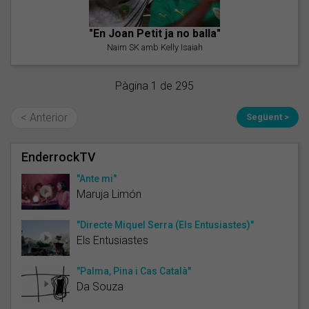
"En Joan Petit ja no balla"
Naim SK amb Kelly Isaiah
Pàgina 1 de 295
< Anterior
Següent >
EnderrockTV
"Ante mi"
Maruja Limón
"Directe Miquel Serra (Els Entusiastes)"
Els Entusiastes
"Palma, Pina i Cas Català"
Da Souza