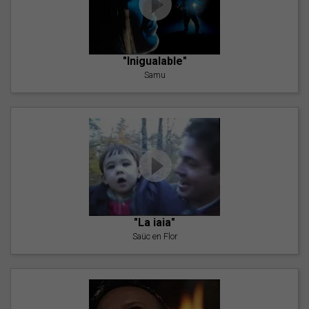
"Inigualable"
Samu
"La iaia"
Saüc en Flor