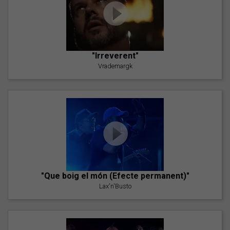
"Irreverent"
Vrademargk
"Que boig el món (Efecte permanent)"
Lax'n'Busto