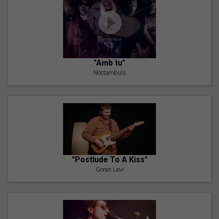
"Amb tu"
Nöctambuls
"Postlude To A Kiss"
Goran Levi