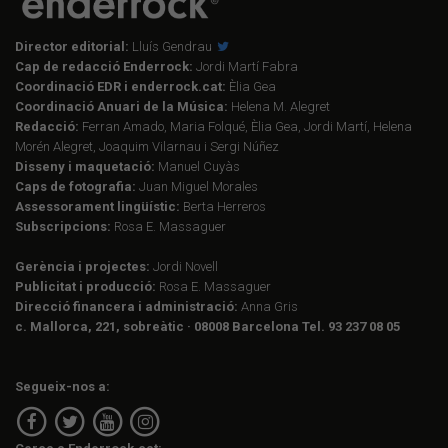
Director editorial:
Lluís Gendrau
Cap de redacció Enderrock:
Jordi Martí Fabra
Coordinació EDR i enderrock.cat:
Èlia Gea
Coordinació Anuari de la Música:
Helena M. Alegret
Redacció:
Ferran Amado, Maria Folqué, Èlia Gea, Jordi Martí, Helena
Morén Alegret, Joaquim Vilarnau i Sergi Núñez
Disseny i maquetació:
Manuel Cuyàs
Caps de fotografia:
Juan Miguel Morales
Assessorament lingüístic:
Berta Herreros
Subscripcions:
Rosa E. Massaguer
Gerència i projectes:
Jordi Novell
Publicitat i producció:
Rosa E. Massaguer
Direcció financera i administració:
Anna Gris
c. Mallorca, 221, sobreàtic · 08008 Barcelona Tel. 93 237 08 05
Segueix-nos a: