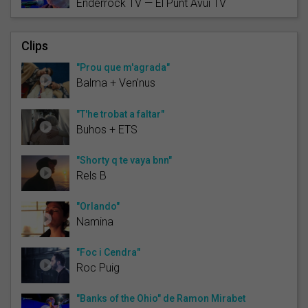
Enderrock TV — El Punt Avui TV
Clips
"Prou que m'agrada"
Balma + Ven'nus
"T'he trobat a faltar"
Buhos + ETS
"Shorty q te vaya bnn"
Rels B
"Orlando"
Namina
"Foc i Cendra"
Roc Puig
"Banks of the Ohio" de Ramon Mirabet