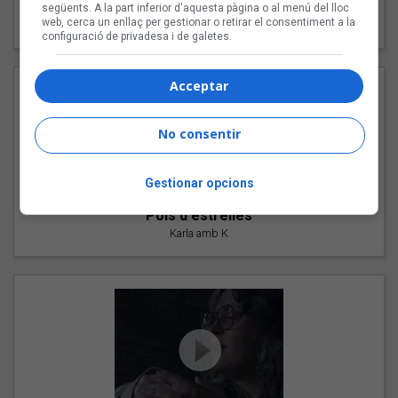
"Les cabres"
següents. A la part inferior d'aquesta pàgina o al menú del lloc
web, cerca un enllaç per gestionar o retirar el consentiment a la
94 Rules amb Compte
configuració de privadesa i de galetes.
Acceptar
No consentir
Gestionar opcions
"Pols d'estrelles"
Karla amb K