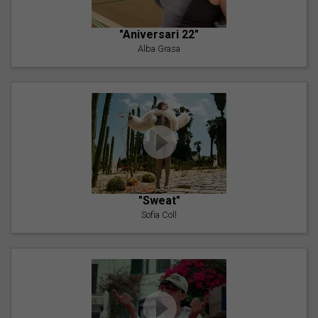
"Aniversari 22"
Alba Grasa
"Sweat"
Sofia Coll