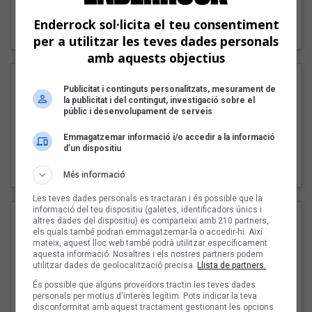
"Lo bueno y lo malo"
Enderrock sol·licita el teu consentiment
Carmen y María
per a utilitzar les teves dades personals
amb aquests objectius
Publicitat i continguts personalitzats, mesurament de
la publicitat i del contingut, investigació sobre el
públic i desenvolupament de serveis
Emmagatzemar informació i/o accedir a la informació
d’un dispositiu
"Posidònia"
Pep Álvarez amb Joan Muntaner (Xanguito)
Més informació
Les teves dades personals es tractaran i és possible que la
informació del teu dispositiu (galetes, identificadors únics i
altres dades del dispositiu) es comparteixi amb 210 partners,
els quals també podran emmagatzemar-la o accedir-hi. Així
mateix, aquest lloc web també podrà utilitzar específicament
aquesta informació. Nosaltres i els nostres partners podem
utilitzar dades de geolocalització precisa.
Llista de partners.
És possible que alguns proveïdors tractin les teves dades
personals per motius d'interès legítim. Pots indicar la teva
disconformitat amb aquest tractament gestionant les opcions