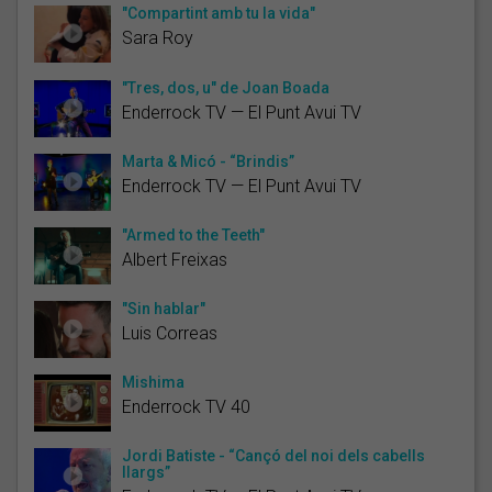
"Compartint amb tu la vida"
Sara Roy
"Tres, dos, u" de Joan Boada
Enderrock TV — El Punt Avui TV
Marta & Micó - “Brindis”
Enderrock TV — El Punt Avui TV
"Armed to the Teeth"
Albert Freixas
"Sin hablar"
Luis Correas
Mishima
Enderrock TV 40
Jordi Batiste - “Cançó del noi dels cabells
llargs”