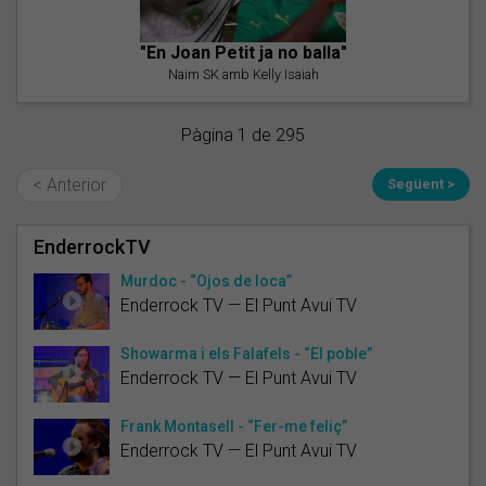
"En Joan Petit ja no balla"
Naim SK amb Kelly Isaiah
Pàgina 1 de 295
< Anterior
Següent >
EnderrockTV
Murdoc - “Ojos de loca”
Enderrock TV — El Punt Avui TV
Showarma i els Falafels - “El poble”
Enderrock TV — El Punt Avui TV
Frank Montasell - “Fer-me feliç”
Enderrock TV — El Punt Avui TV