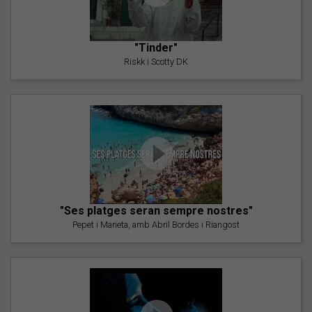
"Tinder"
Riskk i Scotty DK
"Ses platges seran sempre nostres"
Pepet i Marieta, amb Abril Bordes i Riangost