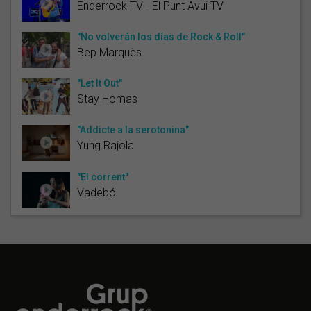
Enderrock TV - El Punt Avui TV
"No volverán los días de Rock & Roll"
Bep Marquès
"Let It Out"
Stay Homas
"Addicte a la serotonina"
Yung Rajola
"El corrent"
Vadebó