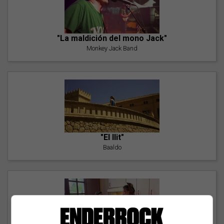
"La maldición del mono Jack"
Monkey Jack Band
"El llit"
Baaldo