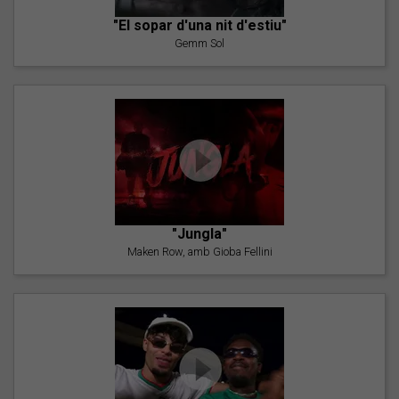
"El sopar d'una nit d'estiu"
Gemm Sol
"Jungla"
Maken Row, amb Gioba Fellini