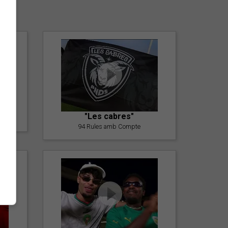
er
"Les cabres"
94 Rules amb Compte