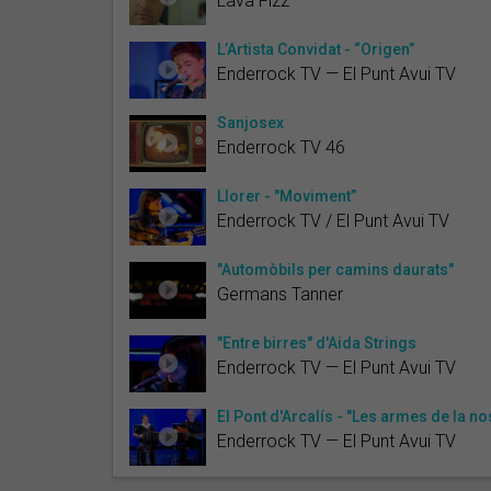
Lava Fizz
L’Artista Convidat - “Origen”
Enderrock TV — El Punt Avui TV
Sanjosex
Enderrock TV 46
Llorer - "Moviment”
Enderrock TV / El Punt Avui TV
"Automòbils per camins daurats"
Germans Tanner
"Entre birres" d'Aida Strings
Enderrock TV — El Punt Avui TV
El Pont d'Arcalís - "Les armes de la no
Enderrock TV — El Punt Avui TV