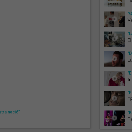
El
"G
Va
"L
El
"D
Lu
"E
In
"E
E
stra nació”
"K
Pa