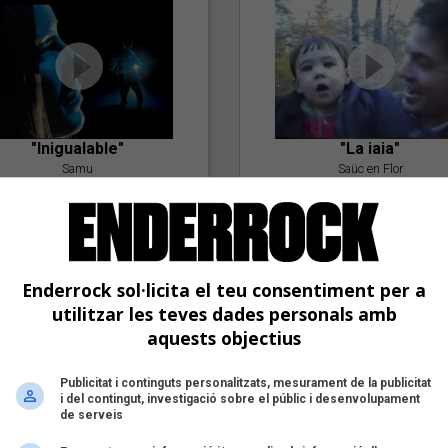
"Inigualable"
"La iaia"
Samu
Saüc en Flor
Enderrock sol·licita el teu consentiment per a
utilitzar les teves dades personals amb
aquests objectius
Publicitat i continguts personalitzats, mesurament de la publicitat
"Postlude To A Kiss"
i del contingut, investigació sobre el públic i desenvolupament
Goran Levi
de serveis
"Amb tu"
Nöctambuls