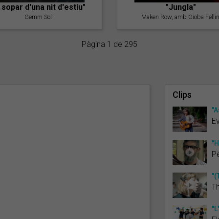
l sopar d'una nit d'estiu"
"Jungla"
Gemm Sol
Maken Row, amb Gioba Fellin
Pàgina 1 de 295
Clips
"A
E
"H
P
"(
Th
"L