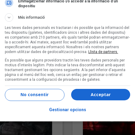
Emmagatzemar informació i/o accedir a la informació d’un
dispositiu
Més informació
Les teves dades personals es tractaran i és possible que la informació del
teu dispositiu (galetes, identificadors únics i altres dades del dispositiu)
es comparteixi amb 210 partners, els quals també podran emmagatzemar-
la o accedir-hi. Així mateix, aquest lloc web també podrà utilitzar
específicament aquesta informació. Nosaltres i els nostres partners
podem utilitzar dades de geolocalització precisa.
Llista de partners.
"Lo bueno y lo malo"
"Posidònia"
És possible que alguns proveïdors tractin les teves dades personals per
Carmen y María
Pep Álvarez amb Joan Muntan
motius d'interès legítim. Pots indicar la teva disconformitat amb aquest
tractament gestionant les opcions següents. A la part inferior d'aquesta
(Xanguito)
pàgina o al menú del lloc web, cerca un enllaç per gestionar o retirar el
consentiment a la configuració de privadesa i de galetes.
No consentir
Acceptar
Gestionar opcions