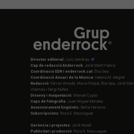
Director editorial:
Lluís Gendrau
Cap de redacció Enderrock:
Jordi Martí Fabra
Coordinació EDR i enderrock.cat:
Èlia Gea
Coordinació Anuari de la Música:
Helena M. Alegret
Redacció:
Ferran Amado, Maria Folqué, Èlia Gea, Jordi Mart
Vilarnau i Sergi Núñez
Disseny i maquetació:
Manuel Cuyàs
Caps de fotografia:
Juan Miguel Morales
Assessorament lingüístic:
Berta Herreros
Subscripcions:
Rosa E. Massaguer
Gerència i projectes:
Jordi Novell
Publicitat i producció:
Rosa E. Massaguer