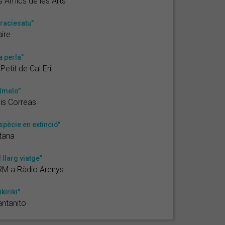
s Amics de les Arts
raciesatu"
ire
a perla"
 Petit de Cal Eril
ímelo"
is Correas
spècie en extinció"
tana
l llarg viatge"
RM a Ràdio Arenys
ikiriki"
ntanito