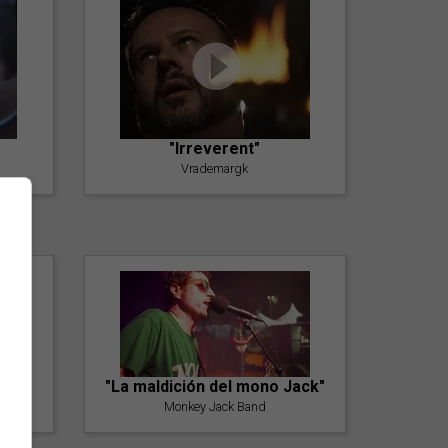
"Irreverent"
Vrademargk
"La maldición del mono Jack"
Monkey Jack Band