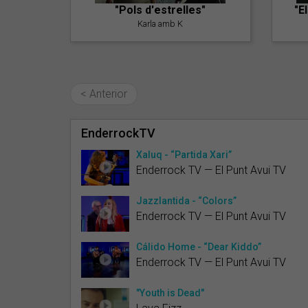
"Pols d'estrelles"
"E
Karla amb K
< Anterior
EnderrockTV
Xaluq - “Partida Xari”
Enderrock TV — El Punt Avui TV
Jazzlantida - “Colors”
Enderrock TV — El Punt Avui TV
Cálido Home - “Dear Kiddo”
Enderrock TV — El Punt Avui TV
"Youth is Dead"