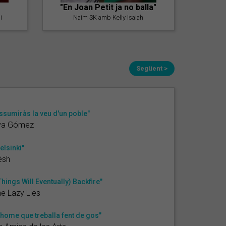
"En Joan Petit ja no balla"
i
Naim SK amb Kelly Isaiah
Següent >
ssumiràs la veu d'un poble"
va Gómez
elsinki"
ësh
Things Will Eventually) Backfire"
e Lazy Lies
'home que treballa fent de gos"