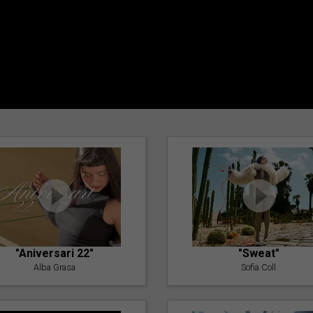
"Aniversari 22"
"Sweat"
Alba Grasa
Sofia Coll