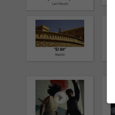
Lax'n'Busto
"El llit"
Baaldo