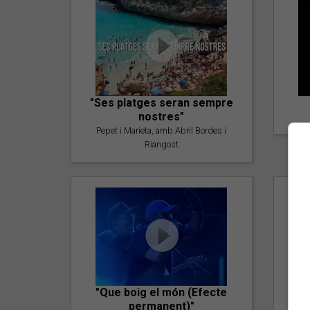
"Ses platges seran sempre
nostres"
Pepet i Marieta, amb Abril Bordes i
Riangost
"Que boig el món (Efecte
permanent)"