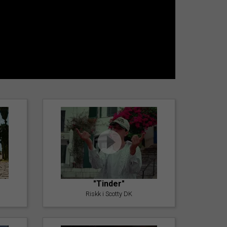
"Tinder"
Riskk i Scotty DK