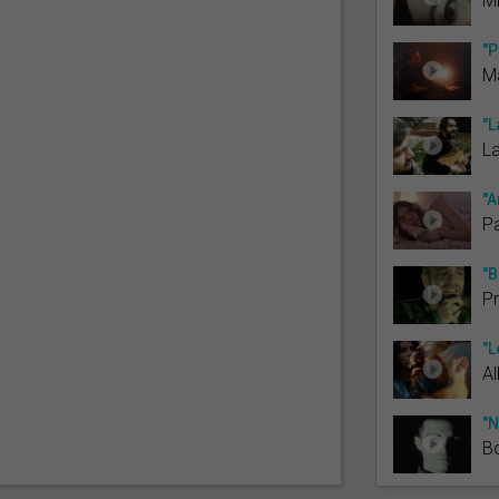
M
"P
M
"L
La
"A
Pa
"B
P
"L
Al
"N
Bo