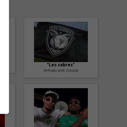
er
"Les cabres"
94 Rules amb Compte