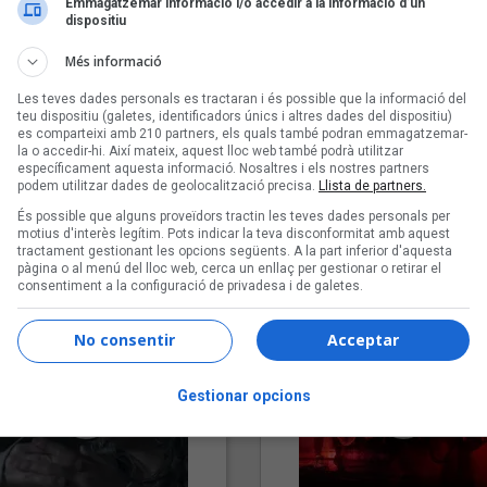
Emmagatzemar informació i/o accedir a la informació d’un
dispositiu
Més informació
Les teves dades personals es tractaran i és possible que la informació del
teu dispositiu (galetes, identificadors únics i altres dades del dispositiu)
es comparteixi amb 210 partners, els quals també podran emmagatzemar-
la o accedir-hi. Així mateix, aquest lloc web també podrà utilitzar
específicament aquesta informació. Nosaltres i els nostres partners
podem utilitzar dades de geolocalització precisa.
Llista de partners.
"Lo bueno y lo malo"
"Posidònia"
És possible que alguns proveïdors tractin les teves dades personals per
Carmen y María
Pep Álvarez amb Joan Muntan
motius d'interès legítim. Pots indicar la teva disconformitat amb aquest
tractament gestionant les opcions següents. A la part inferior d'aquesta
(Xanguito)
pàgina o al menú del lloc web, cerca un enllaç per gestionar o retirar el
consentiment a la configuració de privadesa i de galetes.
No consentir
Acceptar
Gestionar opcions