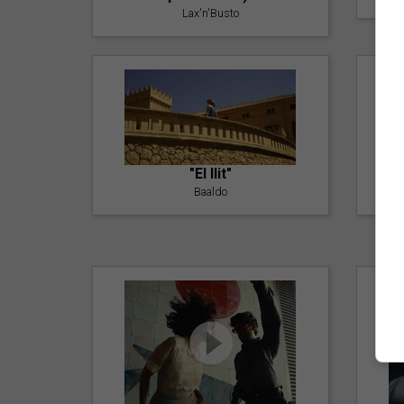
Lax'n'Busto
"El llit"
Baaldo