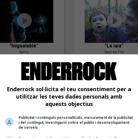
"Inigualable"
"La iaia"
Samu
Saüc en Flor
Enderrock sol·licita el teu consentiment per a
utilitzar les teves dades personals amb
aquests objectius
Publicitat i continguts personalitzats, mesurament de la publicitat
"Postlude To A Kiss"
i del contingut, investigació sobre el públic i desenvolupament
Goran Levi
de serveis
"Amb tu"
Nöctambuls