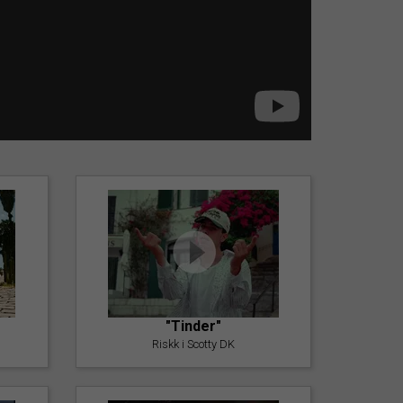
"Tinder"
Riskk i Scotty DK