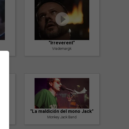
"Irreverent"
Vrademargk
"La maldición del mono Jack"
Monkey Jack Band