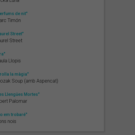
icka Luna
erfums de nit"
arc Timón
aurel Street"
urel Street
ra"
ula Llopis
rolla la màgia"
rozak Soup (amb Aspencat)
es Llengües Mortes"
bert Palomar
o em trobaré"
ns nois