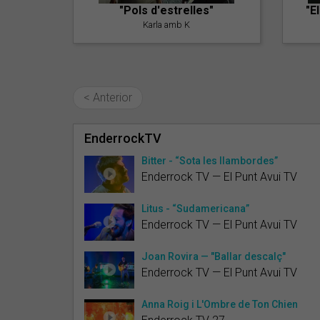
"Pols d'estrelles"
"E
Karla amb K
< Anterior
EnderrockTV
Bitter - “Sota les llambordes”
Enderrock TV — El Punt Avui TV
Litus - “Sudamericana”
Enderrock TV — El Punt Avui TV
Joan Rovira — "Ballar descalç"
Enderrock TV — El Punt Avui TV
Anna Roig i L'Ombre de Ton Chien