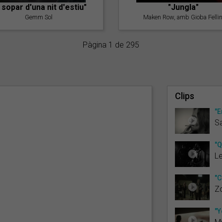
l sopar d'una nit d'estiu"
"Jungla"
Gemm Sol
Maken Row, amb Gioba Fellin
Pàgina 1 de 295
Clips
"E
S
"Q
Le
"C
Z
"Y