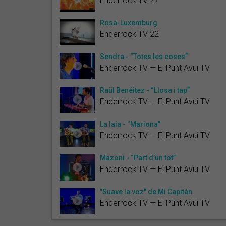
Enderrock TV 27
Rosa-Luxemburg
Enderrock TV 22
Sendra - “Totes les coses”
Enderrock TV — El Punt Avui TV
Raül Benéitez - “Llosa i tap”
Enderrock TV — El Punt Avui TV
La Iaia - “Mariona”
Enderrock TV — El Punt Avui TV
Mazoni - “Part d’un tot”
Enderrock TV — El Punt Avui TV
"Suave la voz" de Mi Capitán
Enderrock TV — El Punt Avui TV