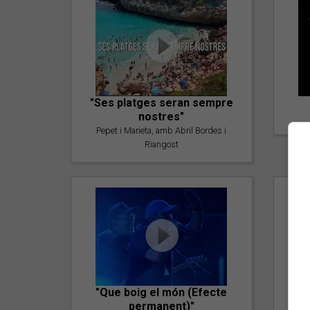
"Ses platges seran sempre
nostres"
Pepet i Marieta, amb Abril Bordes i
Riangost
"Que boig el món (Efecte
permanent)"