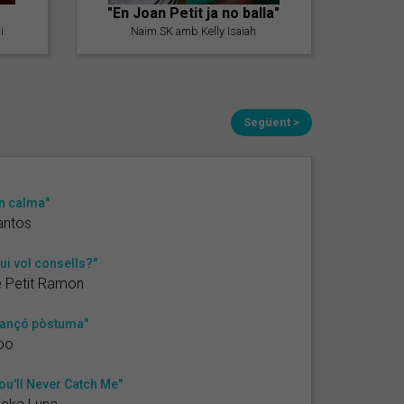
"En Joan Petit ja no balla"
i
Naim SK amb Kelly Isaiah
Següent >
n calma"
antos
ui vol consells?"
 Petit Ramon
ançó pòstuma"
oo
ou'll Never Catch Me"