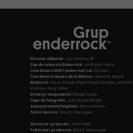
Director editorial:
Lluís Gendrau
Cap de redacció Enderrock:
Jordi Martí Fabra
Coordinació EDR i enderrock.cat:
Èlia Gea
Coordinació Anuari de la Música:
Helena M. Alegret
Redacció:
Ferran Amado, Maria Folqué, Èlia Gea, Jordi Mart
Vilarnau i Sergi Núñez
Disseny i maquetació:
Manuel Cuyàs
Caps de fotografia:
Juan Miguel Morales
Assessorament lingüístic:
Berta Herreros
Subscripcions:
Rosa E. Massaguer
Gerència i projectes:
Jordi Novell
Publicitat i producció:
Rosa E. Massaguer