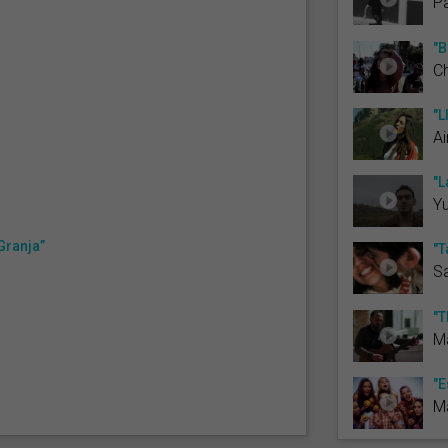
Pa
"B
Ch
"L
Ai
"L
Yu
 Granja”
"T
Sa
"T
M
"E
M