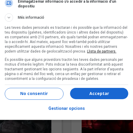
Emmagatzemar informació i/o accedir a la informació d’un
dispositiu
Més informació
Les teves dades personals es tractaran i és possible que la informació del
teu dispositiu (galetes, identificadors únics i altres dades del dispositiu)
es comparteixi amb 210 partners, els quals també podran emmagatzemar-
la o accedir-hi. Així mateix, aquest lloc web també podrà utilitzar
específicament aquesta informació. Nosaltres i els nostres partners
podem utilitzar dades de geolocalització precisa.
Llista de partners.
"Lo bueno y lo malo"
"Posidònia"
És possible que alguns proveïdors tractin les teves dades personals per
Carmen y María
Pep Álvarez amb Joan Muntan
motius d'interès legítim. Pots indicar la teva disconformitat amb aquest
(Xanguito)
tractament gestionant les opcions següents. A la part inferior d'aquesta
pàgina o al menú del lloc web, cerca un enllaç per gestionar o retirar el
consentiment a la configuració de privadesa i de galetes.
No consentir
Acceptar
Gestionar opcions