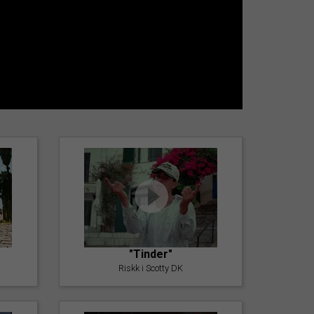
"Tinder"
Riskk i Scotty DK