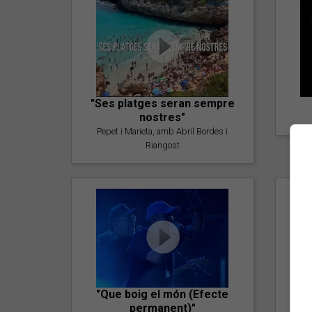
"Ses platges seran sempre
nostres"
Pepet i Marieta, amb Abril Bordes i
Riangost
"Que boig el món (Efecte
permanent)"