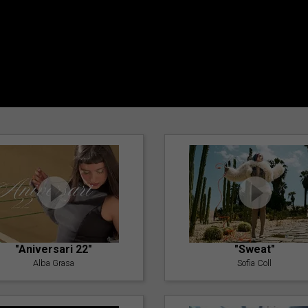
"Aniversari 22"
"Sweat"
Alba Grasa
Sofia Coll