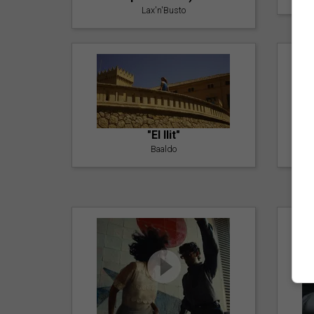
Lax'n'Busto
"El llit"
Baaldo