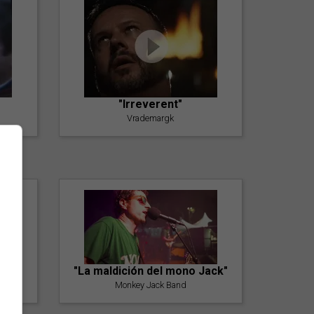
"Irreverent"
Vrademargk
"La maldición del mono Jack"
Monkey Jack Band