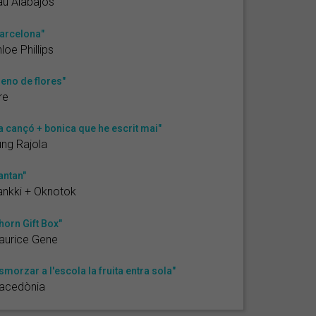
u Alabajos
arcelona"
loe Phillips
leno de flores"
re
a cançó + bonica que he escrit mai"
ng Rajola
antan"
nkki + Oknotok
horn Gift Box"
aurice Gene
smorzar a l'escola la fruita entra sola"
acedònia