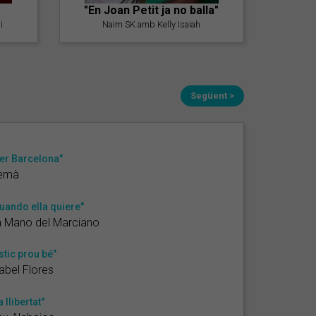
"En Joan Petit ja no balla"
i
Naim SK amb Kelly Isaiah
Següent >
er Barcelona"
emà
uando ella quiere"
a Mano del Marciano
stic prou bé"
bel Flores
a llibertat"