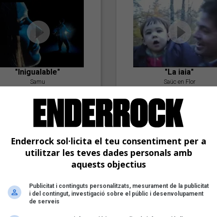
"Inigualable"
"La iaia"
Samu
Saüc en Flor
Enderrock sol·licita el teu consentiment per a
utilitzar les teves dades personals amb
aquests objectius
Publicitat i continguts personalitzats, mesurament de la publicitat
"Postlude To A Kiss"
i del contingut, investigació sobre el públic i desenvolupament
Goran Levi
de serveis
"Amb tu"
Nöctambuls