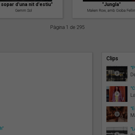
l sopar d'una nit d'estiu"
"Jungla"
Gemm Sol
Maken Row, amb Gioba Fellin
Pàgina 1 de 295
Clips
"P
D
"C
L
"E
Ma
h”
"L