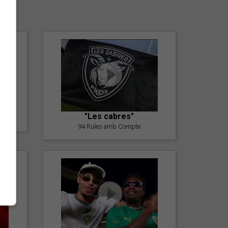
er
"Les cabres"
94 Rules amb Compte