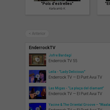
"Pols d'estrelles"
"E
Karla amb K
< Anterior
EnderrockTV
Jofre Bardagí
Enderrock TV 55
Leila - "Lady Delicious"
Enderrock TV — El Punt Avui TV
Las Migas - “La plaça del diamant”
Enderrock TV — El Punt Avui TV
Yacine & The Oriental Groove – "Waala