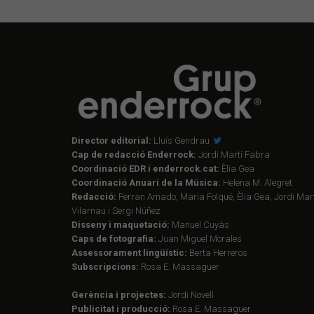
Director editorial:
Lluís Gendrau
Cap de redacció Enderrock:
Jordi Martí Fabra
Coordinació EDR i enderrock.cat:
Èlia Gea
Coordinació Anuari de la Música:
Helena M. Alegret
Redacció:
Ferran Amado, Maria Folqué, Èlia Gea, Jordi Mart
Vilarnau i Sergi Núñez
Disseny i maquetació:
Manuel Cuyàs
Caps de fotografia:
Juan Miguel Morales
Assessorament lingüístic:
Berta Herreros
Subscripcions:
Rosa E. Massaguer
Gerència i projectes:
Jordi Novell
Publicitat i producció:
Rosa E. Massaguer