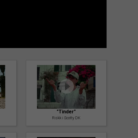
"Tinder"
Riskk i Scotty DK