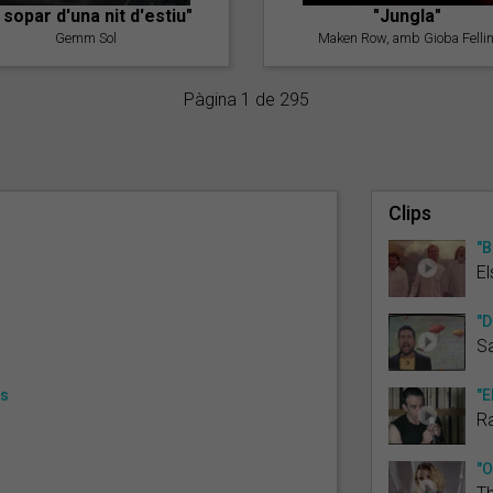
l sopar d'una nit d'estiu"
"Jungla"
Gemm Sol
Maken Row, amb Gioba Fellin
Pàgina 1 de 295
Clips
"B
El
"D
S
es
"E
R
"O