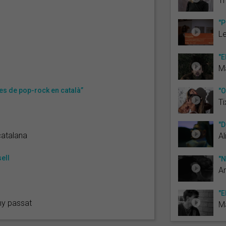
Th
"P
L
"E
M
es de pop-rock en català”
"O
Ti
"D
catalana
Al
ell
"N
An
"E
any passat
M