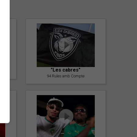
er
"Les cabres"
94 Rules amb Compte