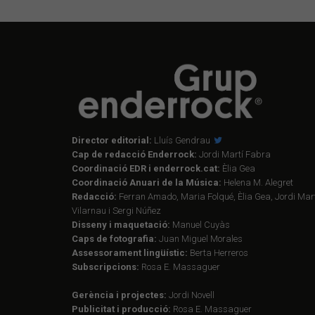
Director editorial:
Lluís Gendrau
Cap de redacció Enderrock:
Jordi Martí Fabra
Coordinació EDR i enderrock.cat:
Èlia Gea
Coordinació Anuari de la Música:
Helena M. Alegret
Redacció:
Ferran Amado, Maria Folqué, Èlia Gea, Jordi Mart
Vilarnau i Sergi Núñez
Disseny i maquetació:
Manuel Cuyàs
Caps de fotografia:
Juan Miguel Morales
Assessorament lingüístic:
Berta Herreros
Subscripcions:
Rosa E. Massaguer
Gerència i projectes:
Jordi Novell
Publicitat i producció:
Rosa E. Massaguer