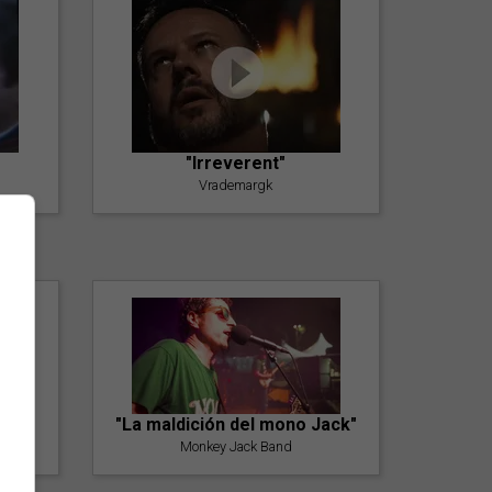
"Irreverent"
Vrademargk
"La maldición del mono Jack"
Monkey Jack Band