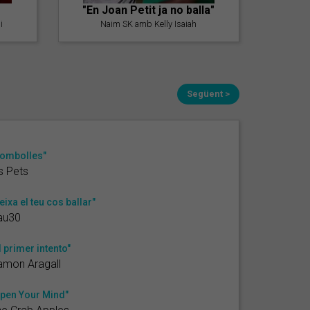
"En Joan Petit ja no balla"
i
Naim SK amb Kelly Isaiah
Següent >
ombolles"
s Pets
eixa el teu cos ballar"
au30
l primer intento"
amon Aragall
pen Your Mind"