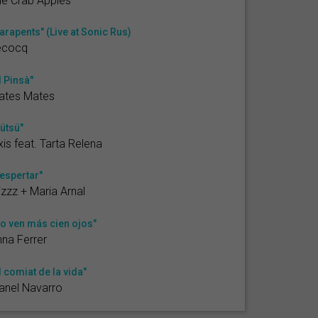
e Crab Apples
arapents" (Live at Sonic Rus)
ecocq
l Pinsà"
ates Mates
ütsü"
xis feat. Tarta Relena
espertar"
izzz + Maria Arnal
o ven más cien ojos"
na Ferrer
l comiat de la vida"
anel Navarro