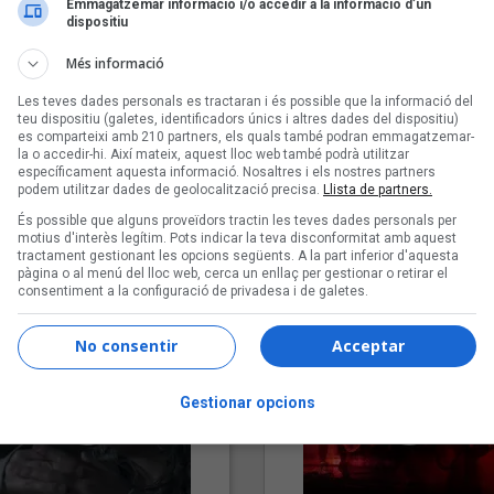
Emmagatzemar informació i/o accedir a la informació d’un
dispositiu
Més informació
Les teves dades personals es tractaran i és possible que la informació del
teu dispositiu (galetes, identificadors únics i altres dades del dispositiu)
es comparteixi amb 210 partners, els quals també podran emmagatzemar-
la o accedir-hi. Així mateix, aquest lloc web també podrà utilitzar
específicament aquesta informació. Nosaltres i els nostres partners
podem utilitzar dades de geolocalització precisa.
Llista de partners.
"Lo bueno y lo malo"
"Posidònia"
És possible que alguns proveïdors tractin les teves dades personals per
Carmen y María
Pep Álvarez amb Joan Muntan
motius d'interès legítim. Pots indicar la teva disconformitat amb aquest
(Xanguito)
tractament gestionant les opcions següents. A la part inferior d'aquesta
pàgina o al menú del lloc web, cerca un enllaç per gestionar o retirar el
consentiment a la configuració de privadesa i de galetes.
No consentir
Acceptar
Gestionar opcions