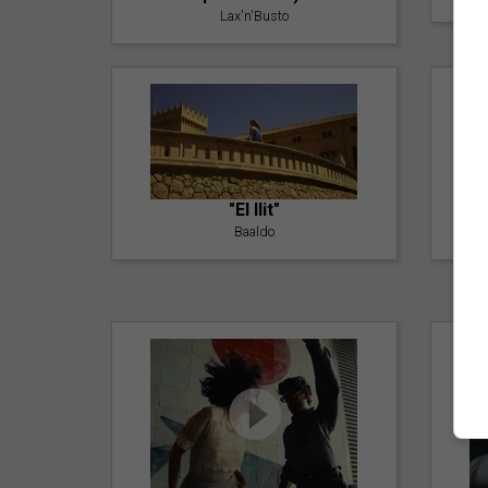
Lax'n'Busto
"El llit"
Baaldo