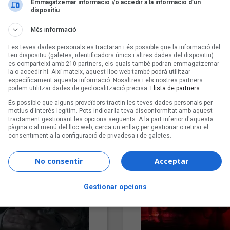
Emmagatzemar informació i/o accedir a la informació d’un
dispositiu
Més informació
Les teves dades personals es tractaran i és possible que la informació del
teu dispositiu (galetes, identificadors únics i altres dades del dispositiu)
es comparteixi amb 210 partners, els quals també podran emmagatzemar-
la o accedir-hi. Així mateix, aquest lloc web també podrà utilitzar
específicament aquesta informació. Nosaltres i els nostres partners
podem utilitzar dades de geolocalització precisa.
Llista de partners.
"Lo bueno y lo malo"
"Posidònia"
És possible que alguns proveïdors tractin les teves dades personals per
Carmen y María
Pep Álvarez amb Joan Muntan
motius d'interès legítim. Pots indicar la teva disconformitat amb aquest
tractament gestionant les opcions següents. A la part inferior d'aquesta
(Xanguito)
pàgina o al menú del lloc web, cerca un enllaç per gestionar o retirar el
consentiment a la configuració de privadesa i de galetes.
No consentir
Acceptar
Gestionar opcions