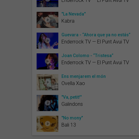
Enderrock TV — El Punt Avui TV
"La Nevada"
Kabra
Guevara - “Ahora que ya no estás”
Enderrock TV — El Punt Avui TV
Joan Colomo - “Tristesa”
Enderrock TV — El Punt Avui TV
Ens menjarem el món
Ovella Xao
"Va, petit!"
Galindons
"No mony"
Bali 13