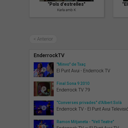
"Pols d'estrelles"
"E
Karla amb K
< Anterior
EnderrockTV
"Minvo" de Txaç
El Punt Avui - Enderrock TV
Final Sona 9 2010
Enderrock TV 79
"Converses privades" d'Albert Solà
Enderrock TV - El Punt Avui Televisi
Ramon Mitjaneta - "Vell Teatre"