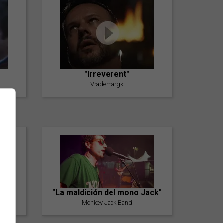
"Irreverent"
Vrademargk
"La maldición del mono Jack"
Monkey Jack Band