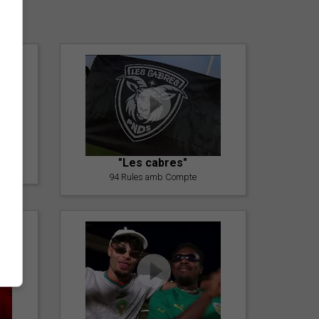
er
"Les cabres"
94 Rules amb Compte