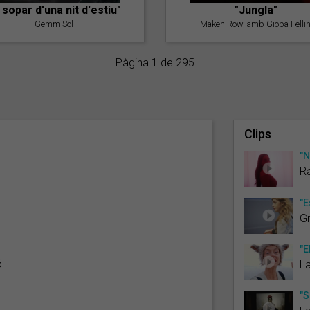
l sopar d'una nit d'estiu"
"Jungla"
Gemm Sol
Maken Row, amb Gioba Fellin
Pàgina 1 de 295
Clips
"N
Ra
"E
G
"E
ó
L
"S