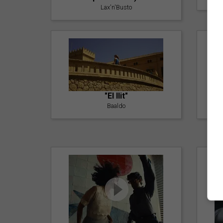
Lax'n'Busto
"El llit"
Baaldo