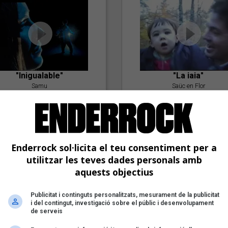
"Inigualable"
"La iaia"
Samu
Saüc en Flor
Enderrock sol·licita el teu consentiment per a
utilitzar les teves dades personals amb
aquests objectius
Publicitat i continguts personalitzats, mesurament de la publicitat
"Postlude To A Kiss"
i del contingut, investigació sobre el públic i desenvolupament
Goran Levi
de serveis
"Amb tu"
Nöctambuls