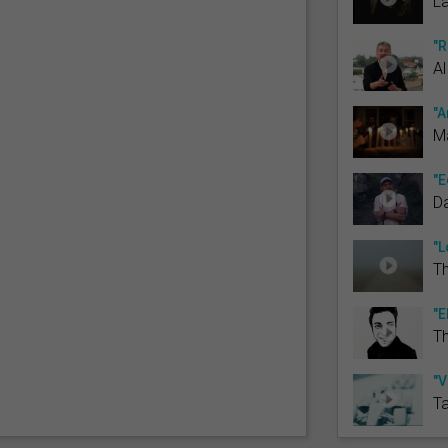
La
"R
Al
"A
M
"E
Da
"L
Th
"E
T
"V
Ta