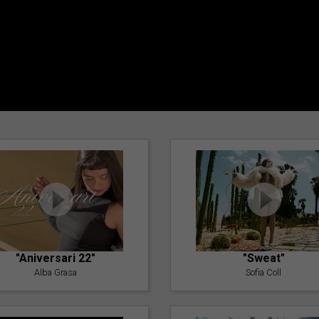
"Aniversari 22"
"Sweat"
Alba Grasa
Sofia Coll