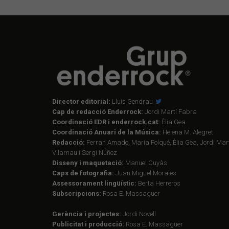
Director editorial:
Lluís Gendrau
Cap de redacció Enderrock:
Jordi Martí Fabra
Coordinació EDR i enderrock.cat:
Èlia Gea
Coordinació Anuari de la Música:
Helena M. Alegret
Redacció:
Ferran Amado, Maria Folqué, Èlia Gea, Jordi Mart
Vilarnau i Sergi Núñez
Disseny i maquetació:
Manuel Cuyàs
Caps de fotografia:
Juan Miguel Morales
Assessorament lingüístic:
Berta Herreros
Subscripcions:
Rosa E. Massaguer
Gerència i projectes:
Jordi Novell
Publicitat i producció:
Rosa E. Massaguer