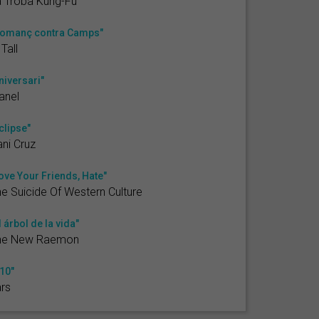
 Troba Kung-Fú
omanç contra Camps"
 Tall
niversari"
anel
clipse"
ni Cruz
ove Your Friends, Hate"
e Suicide Of Western Culture
l árbol de la vida"
he New Raemon
10"
rs