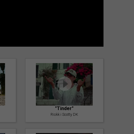
"Tinder"
Riskk i Scotty DK