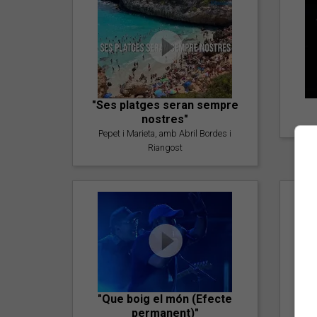
"Ses platges seran sempre
nostres"
Pepet i Marieta, amb Abril Bordes i
Riangost
"Que boig el món (Efecte
permanent)"