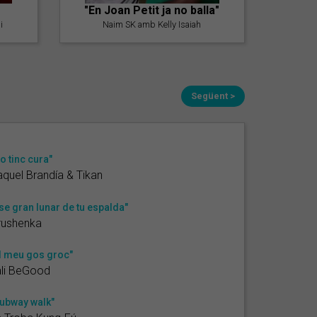
"En Joan Petit ja no balla"
i
Naim SK amb Kelly Isaiah
Següent >
o tinc cura"
quel Brandía & Tikan
se gran lunar de tu espalda"
rushenka
l meu gos groc"
ali BeGood
ubway walk"