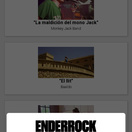
"La maldición del mono Jack"
Monkey Jack Band
"El llit"
Baaldo