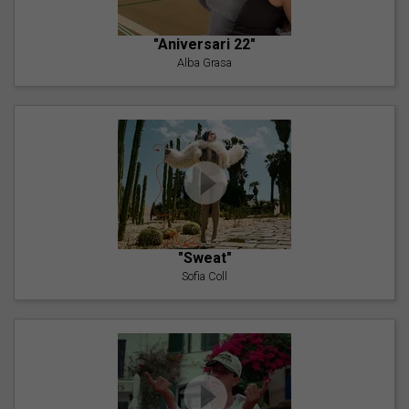
"Aniversari 22"
Alba Grasa
"Sweat"
Sofia Coll