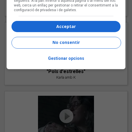
següents. A la part inferior d'aquesta pàgina o al menú del lloc
"Les cabres"
web, cerca un enllaç per gestionar o retirar el consentiment a la
94 Rules amb Compte
configuració de privadesa i de galetes.
Acceptar
No consentir
Gestionar opcions
"Pols d'estrelles"
Karla amb K