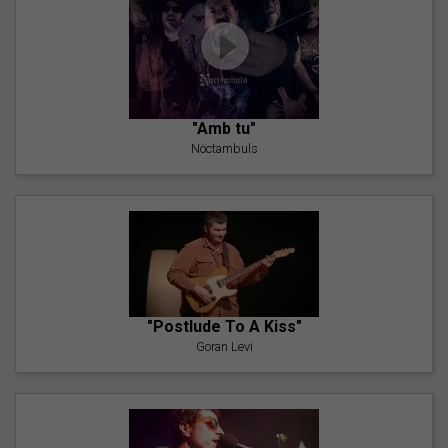
"Amb tu"
Nöctambuls
"Postlude To A Kiss"
Goran Levi