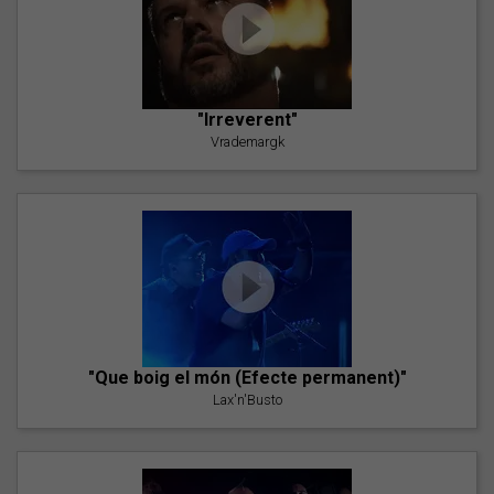
"Irreverent"
Vrademargk
"Que boig el món (Efecte permanent)"
Lax'n'Busto