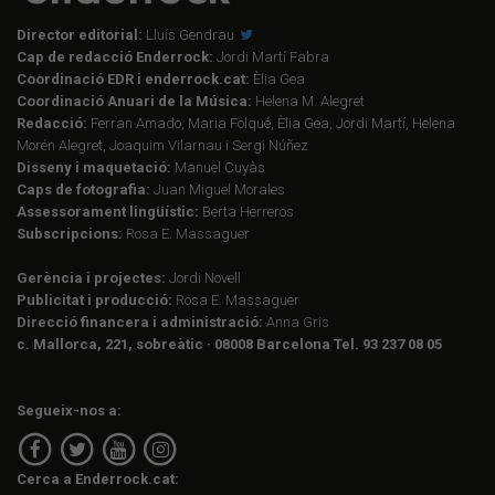
Director editorial:
Lluís Gendrau
Cap de redacció Enderrock:
Jordi Martí Fabra
Coordinació EDR i enderrock.cat:
Èlia Gea
Coordinació Anuari de la Música:
Helena M. Alegret
Redacció:
Ferran Amado, Maria Folqué, Èlia Gea, Jordi Martí, Helena
Morén Alegret, Joaquim Vilarnau i Sergi Núñez
Disseny i maquetació:
Manuel Cuyàs
Caps de fotografia:
Juan Miguel Morales
Assessorament lingüístic:
Berta Herreros
Subscripcions:
Rosa E. Massaguer
Gerència i projectes:
Jordi Novell
Publicitat i producció:
Rosa E. Massaguer
Direcció financera i administració:
Anna Gris
c. Mallorca, 221, sobreàtic · 08008 Barcelona Tel. 93 237 08 05
Segueix-nos a:
Cerca a Enderrock.cat: