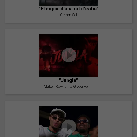
"El sopar d'una nit d'estiu"
Gemm Sol
"Jungla"
Maken Row, amb Gioba Fellini