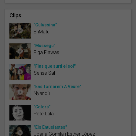
Clips
"Gulussina"
EnMatu
"Mussegu"
Figa Flawas
"Fins que surti el sol"
Sense Sal
"Ens Tornarem A Veure"
Nyandú
"Colors"
Pete Lala
"Els Entusiastes"
Joana Gomila i Esther López