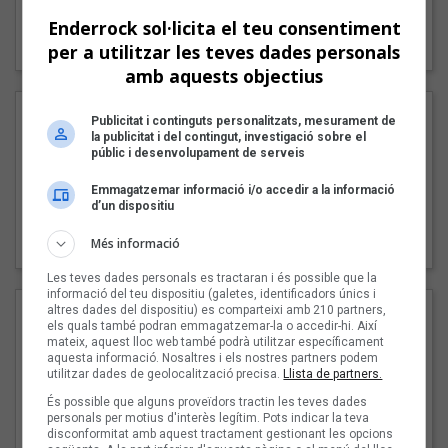
"Lo bueno y lo malo"
Enderrock sol·licita el teu consentiment
Carmen y María
per a utilitzar les teves dades personals
amb aquests objectius
Publicitat i continguts personalitzats, mesurament de
la publicitat i del contingut, investigació sobre el
públic i desenvolupament de serveis
Emmagatzemar informació i/o accedir a la informació
d’un dispositiu
"Posidònia"
Més informació
Pep Álvarez amb Joan Muntaner (Xanguito)
Les teves dades personals es tractaran i és possible que la
informació del teu dispositiu (galetes, identificadors únics i
altres dades del dispositiu) es comparteixi amb 210 partners,
els quals també podran emmagatzemar-la o accedir-hi. Així
mateix, aquest lloc web també podrà utilitzar específicament
aquesta informació. Nosaltres i els nostres partners podem
utilitzar dades de geolocalització precisa.
Llista de partners.
És possible que alguns proveïdors tractin les teves dades
personals per motius d'interès legítim. Pots indicar la teva
disconformitat amb aquest tractament gestionant les opcions