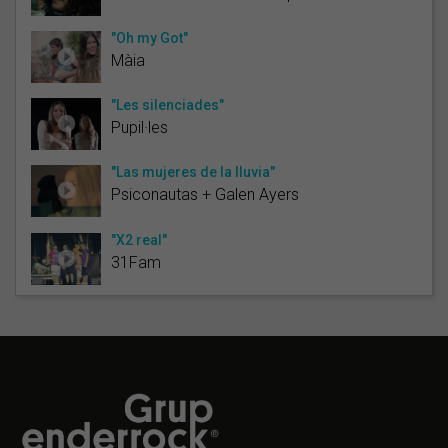
"Oh my Got"
Màia
"Les silenciades"
Pupil·les
"Las mujeres de la lluvia"
Psiconautas + Galen Ayers
"X2 real"
31Fam