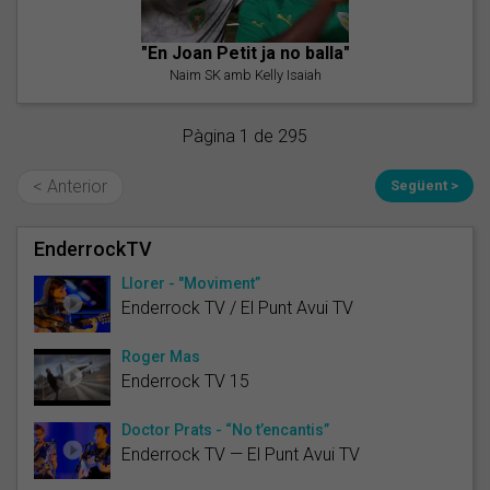
"En Joan Petit ja no balla"
Naim SK amb Kelly Isaiah
Pàgina 1 de 295
< Anterior
Següent >
EnderrockTV
Llorer - "Moviment”
Enderrock TV / El Punt Avui TV
Roger Mas
Enderrock TV 15
Doctor Prats - “No t’encantis”
Enderrock TV — El Punt Avui TV