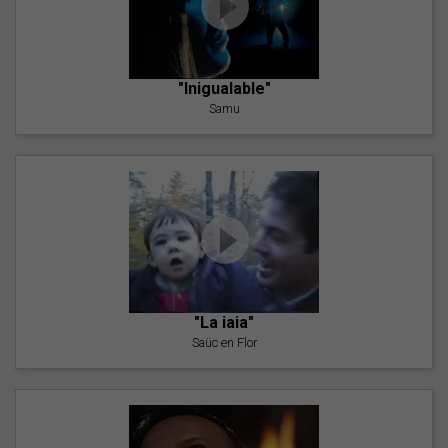
"Inigualable"
Samu
"La iaia"
Saüc en Flor