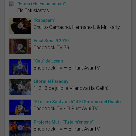
"Emea (Els Entusiastes)"
Els Entusiastes
"Rapapam"
Chulito Camacho, Hermano L & Mr. Karty
Final Sona 9 2010
Enderrock TV 79
"Cau" de Lexu's
Enderrock TV — El Punt Avui TV
Litoral al Faraday
1, 2 i 3 de juliol a Vilanova i la Geltrú
"El drac i Sant Jordi" d'El Sobrino del Diablo
Enderrock TV - El Punt Avui TV
Projecte Mut - “Tu ja m’entens”
Enderrock TV — El Punt Avui TV