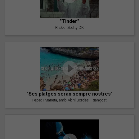
"Tinder"
Riskk i Scotty DK
"Ses platges seran sempre nostres"
Pepet i Marieta, amb Abril Bordes i Riangost