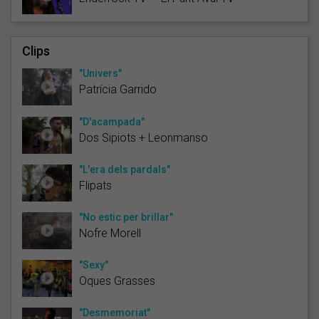
Clips
"Univers"
Patrícia Garrido
"D'acampada"
Dos Sipiots + Leonmanso
"L'era dels pardals"
Flipats
"No estic per brillar"
Nofre Morell
"Sexy"
Oques Grasses
"Desmemoriat"