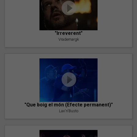
"Irreverent"
Vrademargk
"Que boig el món (Efecte permanent)"
Lax'n'Busto