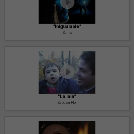
"Inigualable"
Samu
"La iaia"
Saüc en Flor