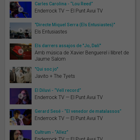
Carles Carolina - “Lou Reed”
Enderrock TV — El Punt Avui TV
"Directe Miquel Serra (Els Entusiastes)"
Els Entusiastes
Els darrers assajos de "Jo, Dalí"
Amb música de Xavier Benguerel i llibret de
Jaume Salom
"Qui soc jo"
Javito + The Tyets
El Diluvi - “Vell record”
Enderrock TV — El Punt Avui TV
Gerard Sesé - “El venedor de matalassos”
Enderrock TV — El Punt Avui TV
Cultrum - “Allez”
Enderrock TV — El Punt Avui TV