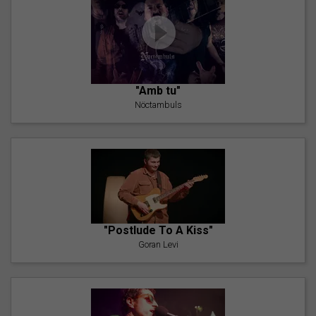
"Amb tu"
Nöctambuls
"Postlude To A Kiss"
Goran Levi