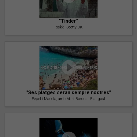
"Tinder"
Riskk i Scotty DK
"Ses platges seran sempre nostres"
Pepet i Marieta, amb Abril Bordes i Riangost