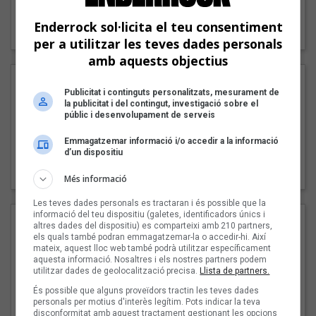
"Lo bueno y lo malo"
Enderrock sol·licita el teu consentiment
Carmen y María
per a utilitzar les teves dades personals
amb aquests objectius
Publicitat i continguts personalitzats, mesurament de
la publicitat i del contingut, investigació sobre el
públic i desenvolupament de serveis
Emmagatzemar informació i/o accedir a la informació
d’un dispositiu
"Posidònia"
Pep Álvarez amb Joan Muntaner (Xanguito)
Més informació
Les teves dades personals es tractaran i és possible que la
informació del teu dispositiu (galetes, identificadors únics i
altres dades del dispositiu) es comparteixi amb 210 partners,
els quals també podran emmagatzemar-la o accedir-hi. Així
mateix, aquest lloc web també podrà utilitzar específicament
aquesta informació. Nosaltres i els nostres partners podem
utilitzar dades de geolocalització precisa.
Llista de partners.
És possible que alguns proveïdors tractin les teves dades
personals per motius d'interès legítim. Pots indicar la teva
disconformitat amb aquest tractament gestionant les opcions