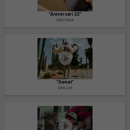
"Aniversari 22"
Alba Grasa
"Sweat"
Sofia Coll