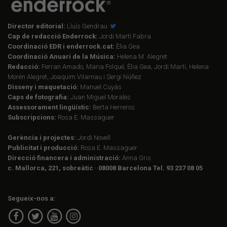
Director editorial:
Lluís Gendrau
Cap de redacció Enderrock:
Jordi Martí Fabra
Coordinació EDR i enderrock.cat:
Èlia Gea
Coordinació Anuari de la Música:
Helena M. Alegret
Redacció:
Ferran Amado, Maria Folqué, Èlia Gea, Jordi Martí, Helena
Morén Alegret, Joaquim Vilarnau i Sergi Núñez
Disseny i maquetació:
Manuel Cuyàs
Caps de fotografia:
Juan Miguel Morales
Assessorament lingüístic:
Berta Herreros
Subscripcions:
Rosa E. Massaguer
Gerència i projectes:
Jordi Novell
Publicitat i producció:
Rosa E. Massaguer
Direcció financera i administració:
Anna Gris
c. Mallorca, 221, sobreàtic · 08008 Barcelona Tel. 93 237 08 05
Segueix-nos a: