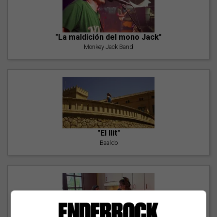
"La maldición del mono Jack"
Monkey Jack Band
"El llit"
Baaldo