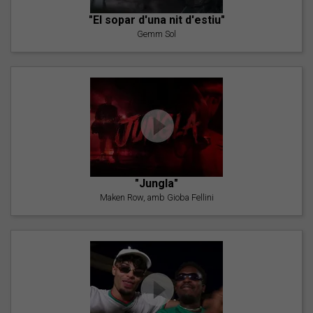
"El sopar d'una nit d'estiu"
Gemm Sol
"Jungla"
Maken Row, amb Gioba Fellini