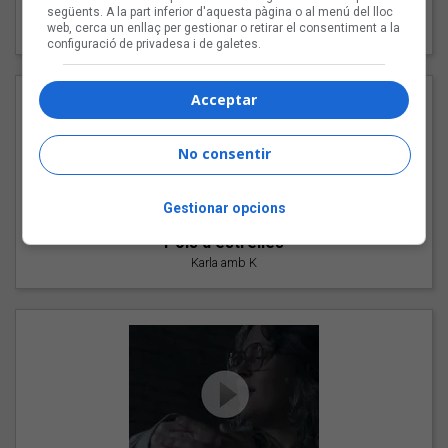
"Les cabres"
següents. A la part inferior d'aquesta pàgina o al menú del lloc
web, cerca un enllaç per gestionar o retirar el consentiment a la
94 Rules amb Compte
configuració de privadesa i de galetes.
Acceptar
No consentir
Gestionar opcions
"Pols d'estrelles"
Karla amb K