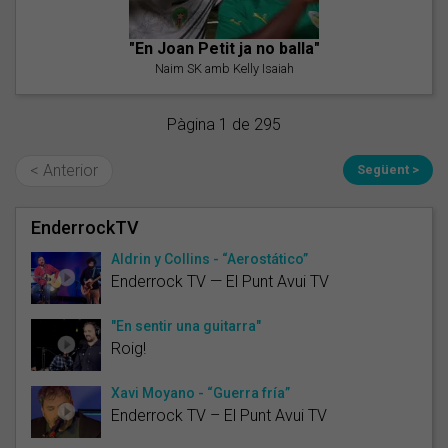
"En Joan Petit ja no balla"
Naim SK amb Kelly Isaiah
Pàgina 1 de 295
< Anterior
Següent >
EnderrockTV
Aldrin y Collins - “Aerostático”
Enderrock TV — El Punt Avui TV
"En sentir una guitarra"
Roig!
Xavi Moyano - “Guerra fría”
Enderrock TV – El Punt Avui TV